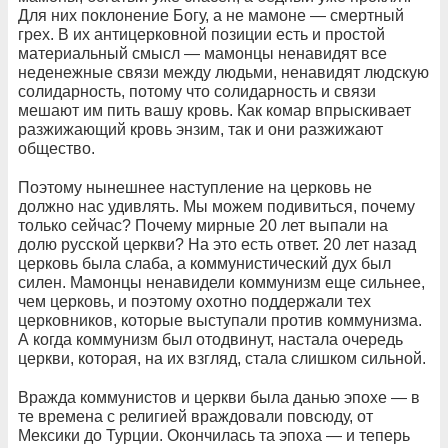
Для них поклонение Богу, а не мамоне — смертный
грех. В их антицерковной позиции есть и простой
материальный смысл — мамонцы ненавидят все
неденежные связи между людьми, ненавидят людскую
солидарность, потому что солидарность и связи
мешают им пить вашу кровь. Как комар впрыскивает
разжижающий кровь энзим, так и они разжижают
общество.
Поэтому нынешнее наступление на церковь не
должно нас удивлять. Мы можем подивиться, почему
только сейчас? Почему мирные 20 лет выпали на
долю русской церкви? На это есть ответ. 20 лет назад
церковь была слаба, а коммунистический дух был
силен. Мамонцы ненавидели коммунизм еще сильнее,
чем церковь, и поэтому охотно поддержали тех
церковников, которые выступали против коммунизма.
А когда коммунизм был отодвинут, настала очередь
церкви, которая, на их взгляд, стала слишком сильной.
Вражда коммунистов и церкви была данью эпохе — в
те времена с религией враждовали повсюду, от
Мексики до Турции. Окончилась та эпоха — и теперь