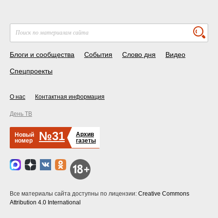
Блоги и сообщества
События
Слово дня
Видео
Спецпроекты
О нас
Контактная информация
День ТВ
№31
Архив
Новый
номер
газеты
Все материалы сайта доступны по лицензии:
Creative Commons
Attribution 4.0 International