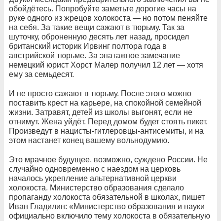
обойдётесь. Попробуйте заметьте дорогие часы на
руке одного из жрецов холокоста — но потом пеняйте
на себя. За такие вещи сажают в тюрьму. Так за
шуточку, оброненную десять лет назад, просидел
британский историк Ирвинг полтора года в
австрийской тюрьме. За эпатажное замечание
немецкий юрист Хорст Малер получил 12 лет — хотя
ему за семьдесят.
И не просто сажают в тюрьму. После этого можно
поставить крест на карьере, на спокойной семейной
жизни. Затравят, детей из школы выгонят, если не
отнимут. Жена уйдёт. Перед домом будет стоять пикет.
Произведут в нацисты-гитлеровцы-антисемиты, и на
этом настанет конец вашему вольнодумию.
Это мрачное будущее, возможно, суждено России. Не
случайно одновременно с наездом на церковь
началось укрепление альтернативной церкви
холокоста. Министерство образования сделало
пропаганду холокоста обязательной в школах, пишет
Иван Гладилин: «Министерство образования и науки
официально включило тему холокоста в обязательную