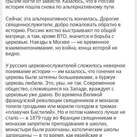
грызли ногти от зависти. Казалось, что в России
история пошла снова по альтернативному пути.
Сейчас эта альтернативность кончилась. Дорогие
священнослужители, добро пожаловать обратно в
историю. Россию жестко выстраивают по общей
матрице, а там, кроме ВТО, значится и борьба с
церковью. Наезды в Москве — не временное
взаимонепонимание, но война, конца которой не
видно.
У русских церковнослужителей сложилось неверное
понимание истории — им казалось, что гонения на
церковь были затеяны большевиками, а буржуи
церковь любили. Это, увы, не так. Современное
общество, сложившееся на Западе, враждует с
церковью уже давно. Во времена Великой
французской революции священников и монахов
топили гроздьями или морили голодом в трюмах
«плавучих Бастилий». Но и потом намного лучше не
стало — в 1879 году во Франции священникам и
монахам запретили преподавание в школах,
монастыри были разогнаны, католические школы
запрещены — в то время, как еврейские и