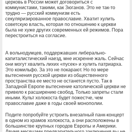
церковь в России может договориться с
коммунистами, такими, как Зюганов. Это не так-то
трудно — русский коммунизм есть
секуляризированное православие. Хватит хулить
советскую власть, которая по отношению к церкви
была не хуже других современных ей режимов. Пора
перестроиться на согласие.
А вольнодумцев, поддержавших либерально-
капиталистический наезд, мне искренне жаль. Сейчас
они могут хвалить лихих «пусек» и хулить патриарха.
Это комильфо. За это не покарают. Но по мере
вытеснения русской церкви из общественного
пространства ее место не останется пусто. Так в
Западной Европе вытеснение католической церкви не
привело к расширению свобод. Только запреты стали
иными. Культ холокоста будет пожестче, чем
православие даже в годы своей монополии.
Подите попробуйте устроить внезапный панк-концерт
в одном из храмов холокоста, а они расположены в
большинстве крупных городов Европы и Америки.
Двумя месяцами предварительного заключения вы не