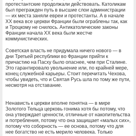
протестантские продолжали действовать. Католикам
был прегражден путь в высшие слои администрации
— их места заняли евреи и протестанты. А в начале
ХХ века все церкви Франции были ограблены так, как
и Троцкому не снилось. Антикатолические законы
Франции начала ХХ века были жестче
коммунистических.
Советская власть не придумала ничего нового — в
дни Третьей республики во Франции прийти к
причастию на Пасху было опаснее, чем при Сталине.
Это гарантировало увольнение или, по крайней мере,
конец служебной карьеры. Стоит перечитать Чехова,
чтобы увидеть, что и Святая Русь шла по тому же пути,
несмотря на отставание.
Ненависть к церкви вполне понятна — в мире
Золотого Тельца церковь гонима хотя бы потому, что
она утверждает ценности, отличные от накопительства
и потребления, потому что она защищает «малых сих»,
потому что соборность — ее основа, потому что для
нее богатство не есть мерило человека. Только