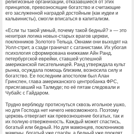
религиозные организации, отказавшиеся от этих
принципов, превозносящие богатство и считающие
его заслуженной наградой достойным (как иудеи и
кальвинисты), смогли вписаться в капитализм.
«Если ты такой умный, почему такой бедный? » — это
нехитрая логика новых-старых врагов церкви,
поклонников Золотого Тельца. Окнами они выходят на
Уолл-стрит, а сзади граничат с сатанистами. Их убогая
психология сформирована книжками Айн Ранд,
петербургской еврейки, ставшей успешной
американской писательницей. Ранд утверждала культ
рынка, осуждала помощь близким, возносила силу и
богатство. Ее последним апостолом был Алан
Гринспен, глава американского центробанка ФРС,
присягавший на Талмуде; по её пятам следовали и
Чубайс с Гайдаром.
Трудно верблюду протиснуться сквозь игольное ушко,
но для Господа нет ничего невозможного. Поэтому
церковь отвергает как превозношение богатых, так и
их полную отверженность. Каждый может спастись,
богатый или бедный. Но для мамонцев, поклонников
мамоны, богатый уже спасён, а бедный уже проклят.