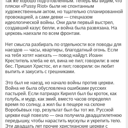
так же хорошо подготовленным. Теперь мы видим, что
пляски «Pussy Riot» были не спонтанным
художественным актом, но тщательно спланированной
провокацией, а сами девки — спецназом
идеологической войны. Они дали первый выстрел,
создавший казус белли, и война была развязана. На
церковь наехали по всем фронтам.
Нет смысла разбирать по отдельности все поводы для
наездов — часы, квартиры, благодатный огонь. Если
на тебя хотят наехать — повод найдут. Иоанн
Креститель хлеба не ел, вина не пил; говорили: в нем
бес. Пришел Христос, ел и пил; говорили: он любит
выпить и закусить с грешниками.
Это был не наезд, но начало войны против церкви.
Война не была обусловлена ошибками русских
пастырей. Если патриарх Кирилл был бы кроток, как
голубь, и мудр, как змий, вместо часов определял
время по солнцу, а жил бы в пещере на склоне
Воробьёвых гор, результат был бы тот же. Русской
церкви ещё повезло — она получила двадцатилетнюю
передышку, чтобы нарастить мускулы и укрепить тело.
Эти двадцать лет прочие христианские церкви с