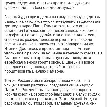
трудом сдерживали натиск противника, да какое
сдерживали — в беспорядке отступали.
Главный удар приходился на самую сильную церковь
Запада, на католиков — они ежедневно выдерживали
критику в адрес Папы Римского за то, что он не
остановил Гитлера; священников записали хором в
педофилы, церковь долбили за отказ венчать геев,
сносили их рождественские вертепы и выносили
распятия из школ повсеместно от Калифорнии до
Италии. Досталось и протестан- там — в Англии
увольняют с работы за ношение нательного креста, а в
Америке снимают христианскую символику, хотя
еврейская менора горит вовсю. В Швеции и вовсе
посадили священника, который отважился
процитировать Библию с амвона.
Только Россия жила в зачарованном мире — на
улицах висели растяжки, поздравляющие народ с
Пасхой и Рождеством, русские девушки открыто
носили крест на своих стройных шеях и белых грудях,
в школах начали преподавать Закон Божий. Когда я
рассказывал об этом своим западным друзьям, они