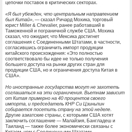
цепочки поставок в критических секторах.
«Я был убежден, что центральным направлением
был Китай»
, — сказал Ричард Мохика, торговый
юрист Miller & Chevalier, ранее работавший в
Таможенной и пограничной службе США. Мохика
сказал, что ожидает, что Мексика достигнет
соглашения с Соединенными Штатами, в частности,
согласившись ограничить импорт продукции
китайского происхождения: «Это полностью
соответствовало бы идее не только получения
большего доступа на рынки других стран для
продукции США, но и ограничения доступа Китая в
США».
Но иностранные государства могут не захотеть
соглашаться на эти ограничения. Вьетнам зависит
от Китая примерно на 40 процентов своего
импорта, и председатель КНР Си Цзиньпин
собирается посетить страну на этой неделе
.
Другие азиатские страны, с которыми США хотят
заключить соглашение — Малайзия, Бангладеш и
Таиланд — также более экономически связаны с
Китаем, чем с Соединенными Штатами.