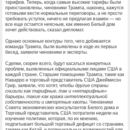
тарифов. Теперь, когда самые высокие тарифы были
приостановлены, чиновники Трампа, наконец, кажутся
готовыми вести нормальные переговоры, а не просто
требовать уступок, ничего не предлагая взамен — но
все еще остается неясным, как именно Белый дом
хочет действовать, сказал дипломат.
Однако основные контуры того, чего добивается
команда Трампа, были выявлены в ходе их первых
бесед, заявили чиновники и эксперты.
Сделки, скорее всего, будут касаться конкретных
проблем, выявленных официальными лицами США в
каждой стране. Старшие помощники Трампа, такие как
Наварро и торговый представитель США Джеймисон
Грир, заявили, что хотят,
чтобы другие страны
снизили как тарифные, так и «нетарифные»
барьеры, такие как кража интеллектуальной
собственности и импортные квоты
. Чиновники
Совета экономических консультантов Белого дома и
Торговый представитель США потратили недели на
изучение политики, которая, по их мнению,
подпитывает большой торговый дефицит со странами,
такими как Китай, и потенциальных возможностей для