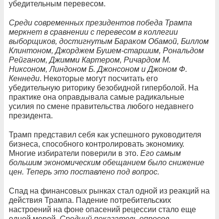
убедительным перевесом.
Среди современных президентов победа Трампа
меркнет в сравнении с перевесом в коллегии
выборщиков, достигнутым Бараком Обамой, Биллом
Клинтоном, Джорджем Бушем-старшим, Рональдом
Рейганом, Джимми Картером, Ричардом М.
Никсоном, Линдоном Б. Джонсоном и Джоном Ф.
Кеннеди
. Некоторые могут посчитать его
убедительную риторику безобидной гиперболой. На
практике она оправдывала самые радикальные
усилия по смене правительства любого недавнего
президента.
Трамп представил себя как успешного руководителя
бизнеса, способного контролировать экономику.
Многие избиратели поверили в это.
Его самым
большим экономическим обещанием было снижение
цен. Теперь это поставлено под вопрос.
Спад на финансовых рынках стал одной из реакций на
действия Трампа. Падение потребительских
настроений на фоне опасений рецессии стало еще
одной мерой.
Средний показатель опросов