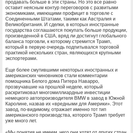
продавать больше в эти страны. Но это все равно
оставит неясным контур переговоров с развитыми
экономиками, имеющими профицит в торговле с
Соединенными Штатами, такими как Австралия и
Великобритания. И сделки, в которых иностранные
государства соглашаются покупать больше продукции,
произведенной в США, вряд ли достигнут глобального
баланса торговли, к которому стремится Трамп,
который в первую очередь подпитывался торговой
практикой нескольких стран, являющихся крупными
экспортерами.
Еще более смутившими некоторых иностранных и
американских чиновников стали комментарии
помощника Белого дома Питера Наварро,
прозвучавшие на прошлой неделе, который
раскритиковал многомиллиардные инвестиции
немецкого автопроизводителя BMW в завод в Южной
Каролине, назвав их «вредными для Америки». Этот
завод, по-видимому, отражает именно тот тип
американского производства, которого Трамп требует
уже много лет.
«Мы понятия не имеем, чего они хотят от других стран,