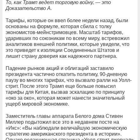
То, как Трамп ведет торговую войну, — это
Доказательство А.
Тарифы, которые он ввел более недели назад, были
основаны на формуле, которая сбила с толку
экономистов-мейнстримовцев. Масштаб тарифов,
ударивших по союзникам по всему миру, встревожил
аналитиков внешней политики, которые увидели, что
это приведет к изоляции Соединенных Штатов и
лишит страну доверия как надежного партнера.
Падение рынков акций и облигаций заставило
президента частично откатить политику, 90-дневную
паузу во многих тарифах, что вызвало ралли на Уолл-
стрит. После этого Трамп еще больше повысил
тарифы для Китая, вызвав эскалацию по принципу
«око за око», которая может нанести значительный
ущерб мировой экономике.
Заместитель главы аппарата Белого дома Стивен
Миллер подытожил все это в недавнем посте на
«Икс»: «Вы наблюдали величайшую экономическую
стратегию американского президента в истории».
Однако редакционная страница «Уолл-стрит джорнал»