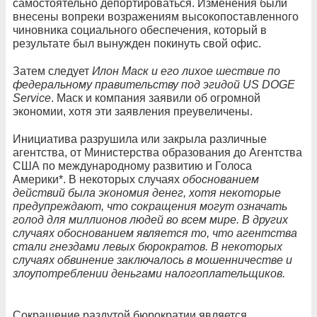
самостоятельно депортироваться. Изменения были
внесены вопреки возражениям высокопоставленного
чиновника социального обеспечения, который в
результате был вынужден покинуть свой офис.
Затем следует
Илон Маск и его лихое шествие по
федеральному правительству под эгидой US DOGE
Service
. Маск и компания заявили об огромной
экономии, хотя эти заявления преувеличены.
Инициатива разрушила или закрыла различные
агентства, от Министерства образования до Агентства
США по международному развитию и Голоса
Америки*. В некоторых случаях
обоснованием
действий была экономия денег, хотя некоторые
предупреждают, что сокращения могут означать
голод для миллионов людей во всем мире. В других
случаях обоснованием является то, что агентства
стали гнездами левых бюрократов. В некоторых
случаях обвинение заключалось в мошенничестве и
злоупотреблении деньгами налогоплательщиков.
Сокращение раздутой бюрократии является