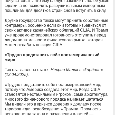
почувствовать, что ему следует заключить более узкие
сделки, а не позволить разрушительным импортным
пошлинам для десятков стран снова вступить в силу.
Другие государства также могут принять собственные
контрмеры, особенно если они готовы избавиться от
своих активов казначейских облигаций США. И Трамп
уже продемонстрировал готовность отступить перед
лицом волатильности финансового рынка, которая
может ослабить позиции США.
«Трудно представить себе постамериканский
мир»
Так озаглавлена статья
Несрин Малик в
«
Гардиан
»
(13.04.2025).
«Трудно представить себе постамериканский мир,
потому что Америка создала этот мир. Когда США
становятся нестабильным игроком, сама архитектура
мирового финансового порядка начинает шататься.
Мы видели это в кризисе доверия к доллару после
тарифов «дня освобождения» Трампа. Прочность
верховенства закона и разделения властей —