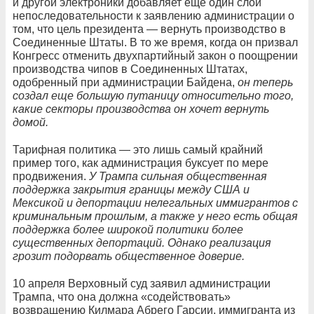
и другой электроники добавляет еще один слой
непоследовательности к заявлению администрации о
том, что цель президента — вернуть производство в
Соединенные Штаты. В то же время, когда он призвал
Конгресс отменить двухпартийный закон о поощрении
производства чипов в Соединенных Штатах,
одобренный при администрации Байдена,
он теперь
создал еще большую путаницу относительно того,
какие секторы производства он хочет вернуть
домой.
Тарифная политика — это лишь самый крайний
пример того, как администрация буксует по мере
продвижения.
У Трампа сильная общественная
поддержка закрытия границы между США и
Мексикой и депортации нелегальных иммигрантов с
криминальным прошлым, а также у него есть общая
поддержка более широкой политики более
существенных депортаций. Однако реализация
грозит подорвать общественное доверие.
10 апреля Верховный суд заявил администрации
Трампа, что она должна «содействовать»
возвращению Килмара Абрего Гарсии, иммигранта из