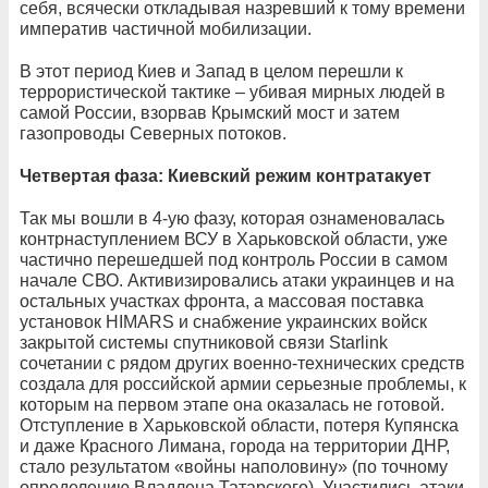
себя, всячески откладывая назревший к тому времени
императив частичной мобилизации.
В этот период Киев и Запад в целом перешли к
террористической тактике – убивая мирных людей в
самой России, взорвав Крымский мост и затем
газопроводы Северных потоков.
Четвертая фаза: Киевский режим контратакует
Так мы вошли в 4-ую фазу, которая ознаменовалась
контрнаступлением ВСУ в Харьковской области, уже
частично перешедшей под контроль России в самом
начале СВО. Активизировались атаки украинцев и на
остальных участках фронта, а массовая поставка
установок HIMАRS и снабжение украинских войск
закрытой системы спутниковой связи Starlink
сочетании с рядом других военно-технических средств
создала для российской армии серьезные проблемы, к
которым на первом этапе она оказалась не готовой.
Отступление в Харьковской области, потеря Купянска
и даже Красного Лимана, города на территории ДНР,
стало результатом «войны наполовину» (по точному
определению Владлена Татарского). Участились атаки