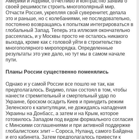
Америки и Африки, отчетливо и контрастно заявив о
своей решимости строить многополярный мир.
Отчасти Россия, укрепляя свой суверенитет, делала
это и раньше, но с колебаниями, не последовательно,
постоянно возвращаясь к попыткам интегрироваться в
глобальный Запад. Теперь эта иллюзия окончательно
рассеялась, и у Москвы просто не осталось никакого
выхода, кроме как с головой уйти в строительство
многополярного миропорядка. Определенные
результаты это уже дало, но тут мы в самом начале
пути.
Планы России существенно поменялись
Однако и у самой России все пошло не так, как
предполагалось. Видимо, план состоял в том, чтобы
нанести стремительный и смертельный удар по
Украине, броском осадить Киев и принудить режим
Зеленского к капитуляции, не дожидаясь нападения
Украины на Донбасс, а затем и на Крым, которое
готовилось Западом под видом формального согласия
с Минскими соглашениями и при активной поддержке
глобалистских элит – Сороса, Нуланд, самого Байдена
и его кабинета. Затем предполагалось привести к