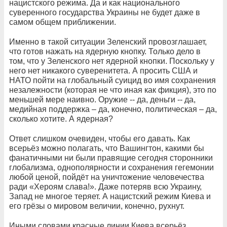
нацистского режима. Да и как национального
суверенного государства Украины не будет даже в
самом общем приближении.
Именно в такой ситуации Зеленский провозглашает,
что готов нажать на ядерную кнопку. Только дело в
том, что у Зеленского нет ядерной кнопки. Поскольку у
него нет никакого суверенитета. А просить США и
НАТО пойти на глобальный суицид во имя сохранения
незалежности (которая не что иная как фикция), это по
меньшей мере наивно. Оружие -- да, деньги -- да,
медийная поддержка – да, конечно, политическая – да,
сколько хотите. А ядерная?
Ответ слишком очевиден, чтобы его давать. Как
всерьёз можно полагать, что Вашингтон, какими бы
фанатичными ни были правящие сегодня сторонники
глобализма, однополярности и сохранения гегемонии
любой ценой, пойдёт на уничтожение человечества
ради «Хероям слава!». Даже потеряв всю Украину,
Запад не многое теряет. А нацистский режим Киева и
его грёзы о мировом величии, конечно, рухнут.
Иными словами красные линии Киева всерьёз