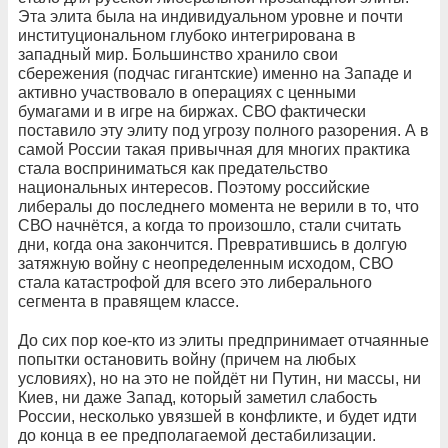
Эта элита была на индивидуальном уровне и почти
институциональном глубоко интегрирована в
западный мир. Большинство хранило свои
сбережения (подчас гигантские) именно на Западе и
активно участвовало в операциях с ценными
бумагами и в игре на биржах. СВО фактически
поставило эту элиту под угрозу полного разорения. А в
самой России такая привычная для многих практика
стала восприниматься как предательство
национальных интересов. Поэтому российские
либералы до последнего момента не верили в то, что
СВО начнётся, а когда то произошло, стали считать
дни, когда она закончится. Превратившись в долгую
затяжную войну с неопределенным исходом, СВО
стала катастрофой для всего это либерального
сегмента в правящем классе.
До сих пор кое-кто из элиты предпринимает отчаянные
попытки остановить войну (причем на любых
условиях), но на это не пойдёт ни Путин, ни массы, ни
Киев, ни даже Запад, который заметил слабость
России, несколько увязшей в конфликте, и будет идти
до конца в ее предполагаемой дестабилизации.