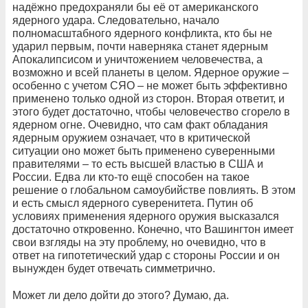
надёжно предохраняли бы её от американского
ядерного удара. Следовательно, начало
полномасштабного ядерного конфликта, кто бы не
ударил первым, почти наверняка станет ядерным
Апокалипсисом и уничтожением человечества, а
возможно и всей планеты в целом. Ядерное оружие –
особенно с учетом СЯО – не может быть эффективно
применено только одной из сторон. Вторая ответит, и
этого будет достаточно, чтобы человечество сгорело в
ядерном огне. Очевидно, что сам факт обладания
ядерным оружием означает, что в критической
ситуации оно может быть применено суверенными
правителями – то есть высшей властью в США и
России. Едва ли кто-то ещё способен на такое
решение о глобальном самоубийстве повлиять. В этом
и есть смысл ядерного суверенитета. Путин об
условиях применения ядерного оружия высказался
достаточно откровенно. Конечно, что Вашингтон имеет
свои взгляды на эту проблему, но очевидно, что в
ответ на гипотетический удар с стороны России и он
вынужден будет отвечать симметрично.
Может ли дело дойти до этого? Думаю, да.