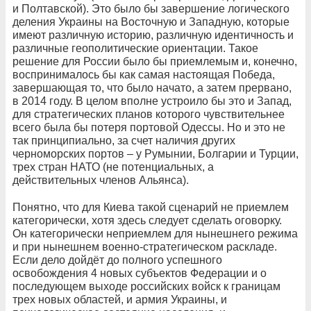
и Полтавской). Это было бы завершение логического
деления Украины на Восточную и Западную, которые
имеют различную историю, различную идентичность и
различные геополитические ориентации. Такое
решение для России было бы приемлемым и, конечно,
воспринималось бы как самая настоящая Победа,
завершающая то, что было начато, а затем прервано,
в 2014 году. В целом вполне устроило бы это и Запад,
для стратегических планов которого чувствительнее
всего была бы потеря портовой Одессы. Но и это не
так принципиально, за счет наличия других
черноморских портов – у Румынии, Болгарии и Турции,
трех стран НАТО (не потенциальных, а
действительных членов Альянса).
Понятно, что для Киева такой сценарий не приемлем
категорически, хотя здесь следует сделать оговорку.
Он категорически неприемлем для нынешнего режима
и при нынешнем военно-стратегическом раскладе.
Если дело дойдёт до полного успешного
освобождения 4 новых субъектов Федерации и о
последующем выходе российских войск к границам
трех новых областей, и армия Украины, и