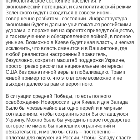
психологическое состояние населения, и
экономический потенциал, и сам политический режим
Зеленского будут находиться в совсем ином -
совершенно разбитом - состоянии. Инфраструктура
экономики будет и дальше уничтожаться российскими
ударами, а поражения на фронтах приведут общество,
и так измученное и обескровленное войной, в полное
уныние. Возможно в Киеве будет иная власть, и нельзя
исключить, что власть сменится и в Вашингтоне, где
любой реалистски настроенный правитель,
безусловно, сократит масштаб поддержки Украине,
просто трезво рассчитав национальные интересы
США без фанатичной веры в глобализацию. Трамп
живой пример того, что это вполне возможно и не
выходит далеко за рамки вероятного.
В ситуации средней Победы, то есть полного
освобождения Новороссии, для Киева и для Запада
было бы чрезвычайно выгодно перейти к мирным
соглашениям, чтобы сохранить хотя бы оставшуюся
Украину. Можно было бы учредить новое государство,
которое не имело бы нынешних ограничений и
обязательств, и могло бы стать – постепенно –
оплотом для окружения России. Чтобы Западу спасти