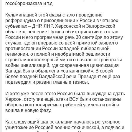
гособоронзаказа и т.д.
Кульминацией этой фазы стало проведение
референдума о присоединении к России в четырех
субъектах – ДНР, ЛНР, Херсонской и Запорожской
областях, решение Путина об их принятии в состав
России и его программная речь 30 сентября по этому
случаю, где он впервые со всей прямотой заявил о
противостоянии России западной либеральной
гегемонии, о полной и необратимой решимости
строить многополярный мир и о начале острой фазы
войны цивилизаций, где современная цивилизация
Запада была объявлена «сатанинской». В своей
более поздней Валдайской речи Президент ещё раз
подтвердил и развил главные тезисы.
И хотя уже после этого Россия была вынуждена сдать
Херсон, отступив ещё, атаки ВСУ были остановлены,
оборона контролируемых рубежей усилена и война
вошла в новую фазу.
Как следующий шаг эскалации началось регулярное
уничтожение Россией военно-технической, а подчас и