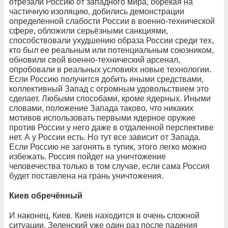
отрезали Россию от западного мира, обрекая на
частичную изоляцию, добились демонстрации
определенной слабости России в военно-технической
сфере, обложили серьёзными санкциями,
способствовали ухудшению образа России среди тех,
кто был ее реальным или потенциальным союзником,
обновили свой военно-технический арсенал,
опробовали в реальных условиях новые технологии.
Если Россию получится добить иными средствами,
коллективный Запад с огромным удовольствием это
сделает. Любыми способами, кроме ядерных. Иными
словами, положение Запада таково, что никаких
мотивов использовать первыми ядерное оружие
против России у него даже в отдаленной перспективе
нет. А у России есть. Но тут все зависит от Запада.
Если Россию не загонять в тупик, этого легко можно
избежать. Россия пойдет на уничтожение
человечества только в том случае, если сама Россия
будет поставлена на грань уничтожения.
Киев обречённый
И наконец, Киев. Киев находится в очень сложной
ситуации. Зеленский уже один раз после падения