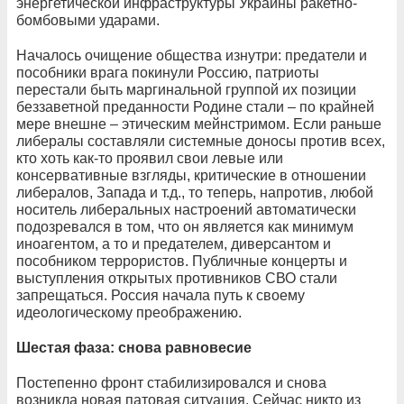
энергетической инфраструктуры Украины ракетно-
бомбовыми ударами.
Началось очищение общества изнутри: предатели и
пособники врага покинули Россию, патриоты
перестали быть маргинальной группой их позиции
беззаветной преданности Родине стали – по крайней
мере внешне – этическим мейнстримом. Если раньше
либералы составляли системные доносы против всех,
кто хоть как-то проявил свои левые или
консервативные взгляды, критические в отношении
либералов, Запада и т.д., то теперь, напротив, любой
носитель либеральных настроений автоматически
подозревался в том, что он является как минимум
иноагентом, а то и предателем, диверсантом и
пособником террористов. Публичные концерты и
выступления открытых противников СВО стали
запрещаться. Россия начала путь к своему
идеологическому преображению.
Шестая фаза: снова равновесие
Постепенно фронт стабилизировался и снова
возникла новая патовая ситуация. Сейчас никто из