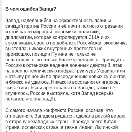
В чем ошибся Запад?
Запад, надеявшийся на эффективность лавины
санкций против России и её почти полного отрезания
из той части мировой экономики, политики,
дипломатии, которая контролируется США и их
союзниками, своего не добился. Российская экономика
выстояла, никаких внутренних протестов не
произошло, позиции Путина не только не
пошатнулись, но только более укрепились. Принудить
Россию к остановке ведения военных действий, атак
на военно-техническую инфраструктууру Украины или
к отзыву решений по присоединению новых субъектов
и близко не удалось. Никакого восстания олигархов,
чьи активы были арестованы на Западе, также не
случилось. Россия выстояла, хотя Запад всерьёз
полагал, что она падёт.
С самого начала конфликта Россия, осознав, что
отношения с Западом рушатся, сделала резкий вираж
в сторону незападных стран – прежде всего Китая,
Ирана, исламских стран, а также Индии, Латинской