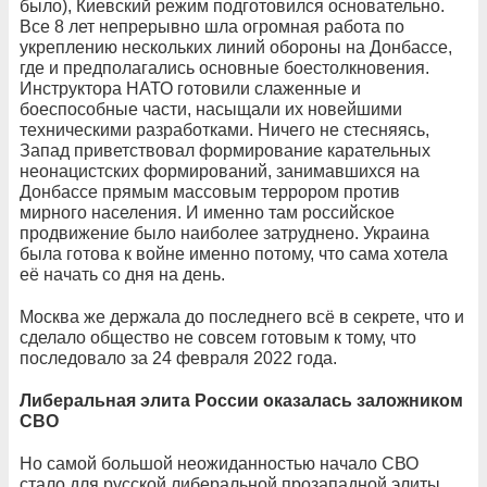
было), Киевский режим подготовился основательно.
Все 8 лет непрерывно шла огромная работа по
укреплению нескольких линий обороны на Донбассе,
где и предполагались основные боестолкновения.
Инструктора НАТО готовили слаженные и
боеспособные части, насыщали их новейшими
техническими разработками. Ничего не стесняясь,
Запад приветствовал формирование карательных
неонацистских формирований, занимавшихся на
Донбассе прямым массовым террором против
мирного населения. И именно там российское
продвижение было наиболее затруднено. Украина
была готова к войне именно потому, что сама хотела
её начать со дня на день.
Москва же держала до последнего всё в секрете, что и
сделало общество не совсем готовым к тому, что
последовало за 24 февраля 2022 года.
Либеральная элита России оказалась заложником
СВО
Но самой большой неожиданностью начало СВО
стало для русской либеральной прозападной элиты.