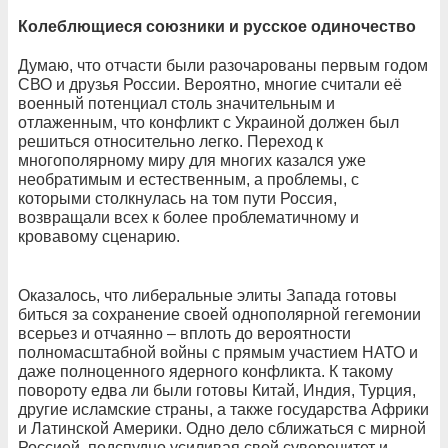
Колеблющиеся союзники и русское одиночество
Думаю, что отчасти были разочарованы первым годом
СВО и друзья России. Вероятно, многие считали её
военный потенциал столь значительным и
отлаженным, что конфликт с Украиной должен был
решиться относительно легко. Переход к
многополярному миру для многих казался уже
необратимым и естественным, а проблемы, с
которыми столкнулась на том пути Россия,
возвращали всех к более проблематичному и
кровавому сценарию.
Оказалось, что либеральные элиты Запада готовы
биться за сохранение своей однополярной гегемонии
всерьез и отчаянно – вплоть до вероятности
полномасштабной войны с прямым участием НАТО и
даже полноценного ядерного конфликта. К такому
повороту едва ли были готовы Китай, Индия, Турция,
другие исламские страны, а также государства Африки
и Латинской Америки. Одно дело сближаться с мирной
Россией, подспудно усиливая свой суверенитет и