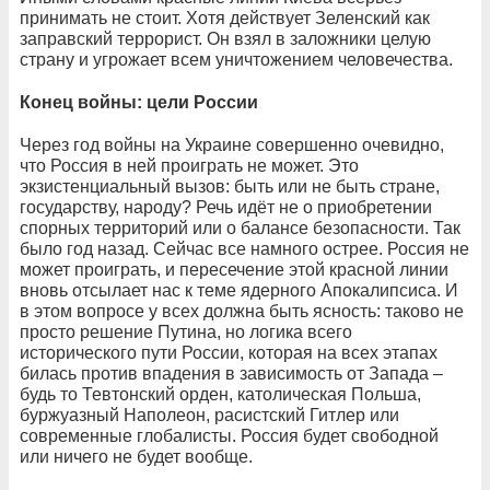
принимать не стоит. Хотя действует Зеленский как
заправский террорист. Он взял в заложники целую
страну и угрожает всем уничтожением человечества.
Конец войны: цели России
Через год войны на Украине совершенно очевидно,
что Россия в ней проиграть не может. Это
экзистенциальный вызов: быть или не быть стране,
государству, народу? Речь идёт не о приобретении
спорных территорий или о балансе безопасности. Так
было год назад. Сейчас все намного острее. Россия не
может проиграть, и пересечение этой красной линии
вновь отсылает нас к теме ядерного Апокалипсиса. И
в этом вопросе у всех должна быть ясность: таково не
просто решение Путина, но логика всего
исторического пути России, которая на всех этапах
билась против впадения в зависимость от Запада –
будь то Тевтонский орден, католическая Польша,
буржуазный Наполеон, расистский Гитлер или
современные глобалисты. Россия будет свободной
или ничего не будет вообще.