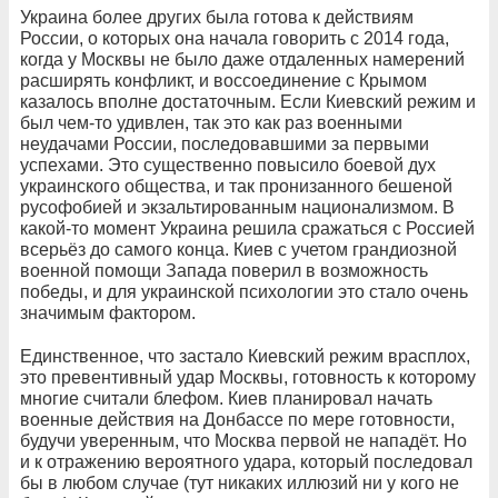
Украина более других была готова к действиям
России, о которых она начала говорить с 2014 года,
когда у Москвы не было даже отдаленных намерений
расширять конфликт, и воссоединение с Крымом
казалось вполне достаточным. Если Киевский режим и
был чем-то удивлен, так это как раз военными
неудачами России, последовавшими за первыми
успехами. Это существенно повысило боевой дух
украинского общества, и так пронизанного бешеной
русофобией и экзальтированным национализмом. В
какой-то момент Украина решила сражаться с Россией
всерьёз до самого конца. Киев с учетом грандиозной
военной помощи Запада поверил в возможность
победы, и для украинской психологии это стало очень
значимым фактором.
Единственное, что застало Киевский режим врасплох,
это превентивный удар Москвы, готовность к которому
многие считали блефом. Киев планировал начать
военные действия на Донбассе по мере готовности,
будучи уверенным, что Москва первой не нападёт. Но
и к отражению вероятного удара, который последовал
бы в любом случае (тут никаких иллюзий ни у кого не