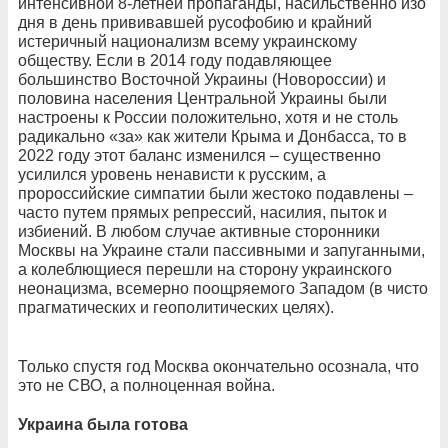
интенсивной 8-летней пропаганды, насильственно изо
дня в день прививавшей русофобию и крайний
истеричный национализм всему украинскому
обществу. Если в 2014 году подавляющее
большинство Восточной Украины (Новороссии) и
половина населения Центральной Украины были
настроены к России положительно, хотя и не столь
радикально «за» как жители Крыма и Донбасса, то в
2022 году этот баланс изменился – существенно
усилился уровень ненависти к русским, а
пророссийские симпатии были жестоко подавлены –
часто путем прямых репрессий, насилия, пыток и
избиений. В любом случае активные сторонники
Москвы на Украине стали пассивными и запуганными,
а колеблющиеся перешли на сторону украинского
неонацизма, всемерно поощряемого Западом (в чисто
прагматических и геополитических целях).
Только спустя год Москва окончательно осознала, что
это не СВО, а полноценная война.
Украина была готова