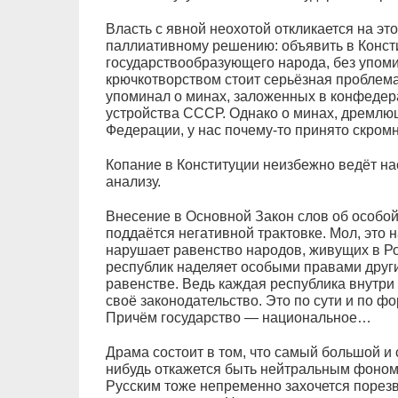
Власть с явной неохотой откликается на эт
паллиативному решению: объявить в Конст
государствообразующего народа, без упоми
крючкотворством стоит серьёзная проблема
упоминал о минах, заложенных в конфедер
устройства СССР. Однако о минах, дремл
Федерации, у нас почему-то принято скром
Копание в Конституции неизбежно ведёт на
анализу.
Внесение в Основной Закон слов об особой
поддаётся негативной трактовке. Мол, это 
нарушает равенство народов, живущих в Р
республик наделяет особыми правами другие
равенстве. Ведь каждая республика внутри
своё законодательство. Это по сути и по фо
Причём государство — национальное…
Драма состоит в том, что самый большой и 
нибудь откажется быть нейтральным фоном
Русским тоже непременно захочется порезви