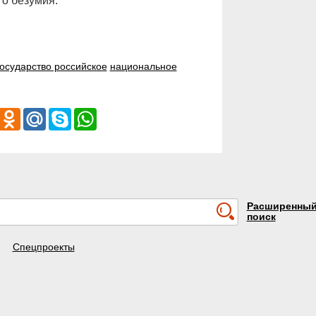
о безумия.
государство российское
национальное
iber
Odnoklassniki
Mail.Ru
Skype
WhatsApp
Расширенны
поиск
Спецпроекты