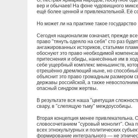
вер и обычаев! На фоне чудовищного миксе
ещё более ценной и привлекательной. Её со
Но может ли на практике такое государство
Сегодня национализм означает, прежде всег
право "тянуть одеяло на себя" сто раз буд
ангажированных историков, статьями плам
обоснуют это право необходимой компенса
притеснения и обиды, нанесённые им в ход
себе ущербный комплекс меньшинств, кото
отрешённо дремлющий ныне, но способный 
объяснит это право громадным размером св
державы российской, а также невосполним
опасный синдром жертвы.
В результате вся наша "цветущая сложность
свару, в "слепящую тьму" междоусобицы.
Вторая концепция менее привлекательна. Он
словосочетанием "суровый монолит". Она 
всех этнокультурных и политических субъе
формирование интегрального — не этническ