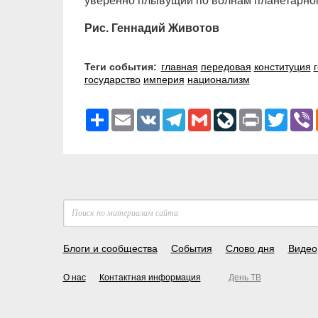
уверенно плывущий по волнам планетарног
Рис. Геннадий Животов
Теги события:
главная
передовая
конституция
государство
империя
национализм
Ресурс
Email
VK
Telegram
Gmail
LiveJournal
Print
Twitter
V
Блоги и сообщества
События
Слово дня
Видео
О нас
Контактная информация
День ТВ