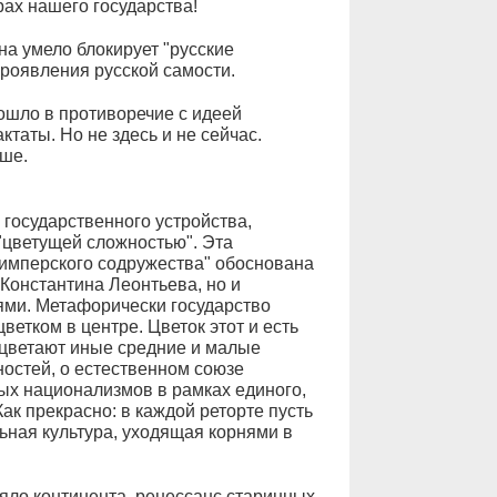
рах нашего государства!
на умело блокирует "русские
роявления русской самости.
ошло в противоречие с идеей
ктаты. Но не здесь и не сейчас.
ьше.
 государственного устройства,
"цветущей сложностью". Эта
"имперского содружества" обоснована
Константина Леонтьева, но и
ми. Метафорически государство
ветком в центре. Цветок этот и есть
роцветают иные средние и малые
ностей, о естественном союзе
ых национализмов в рамках единого,
ак прекрасно: в каждой реторте пусть
ьная культура, уходящая корнями в
еяло континента, ренессанс старинных