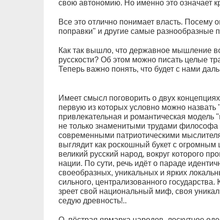
свою автономию. Но именно это означает к
Все это отлично понимает власть. Посему о
поправки" и другие самые разнообразные п
Как так вышло, что державное мышление в
русскости? Об этом можно писать целые тра
Теперь важно понять, что будет с нами дал
Имеет смысл поговорить о двух концепциях
первую из которых условно можно назвать 
привлекательная и романтическая модель 
не только знаменитыми трудами философа 
современными патриотическими мыслителя
выглядит как роскошный букет с огромным ц
великий русский народ, вокруг которого п
нации. По сути, речь идёт о параде идентич
своеобразных, уникальных и ярких локальн
сильного, централизованного государства. К
зреет свой национальный миф, своя уникал
седую древность!..
О, пёстрая ярмарка народов, лоскутное од