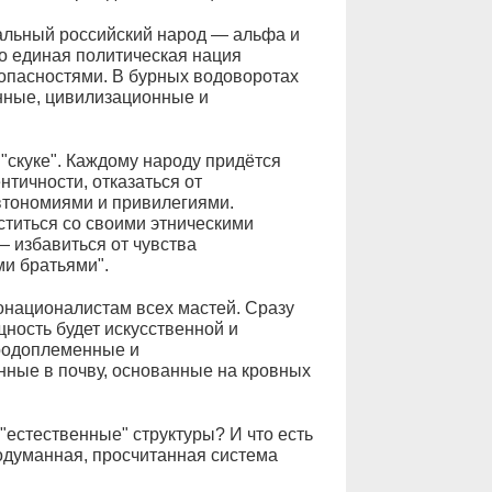
нальный российский народ — альфа и
ко единая политическая нация
опасностями. В бурных водоворотах
енные, цивилизационные и
 "скуке". Каждому народу придётся
тичности, отказаться от
автономиями и привилегиями.
титься со своими этническими
— избавиться от чувства
и братьями".
онационалистам всех мастей. Сразу
ность будет искусственной и
родоплеменные и
нные в почву, основанные на кровных
 "естественные" структуры? И что есть
родуманная, просчитанная система