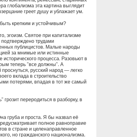
ра глобализма эта картина выглядит
зерцание греет душу и ублажает ум.
 быть крепким и устойчивым?
о, эгоизм. Святое при капитализме
ет подтверждено трудами
енных публицистов. Малые народы
цией за мнимые или истинные
е исторического процесса. Разовьют в
рым теперь "все должны". А
проснуться, русский народ — легко
оего вклада в строительство
ыми потерями, впадая в тот же самый
" грозит переродиться в разборку, в
а груба и проста. Я бы назвал её
предусматривает полное равноправие
ктов в стране и целенаправленное
ого, но гражданского национализма.