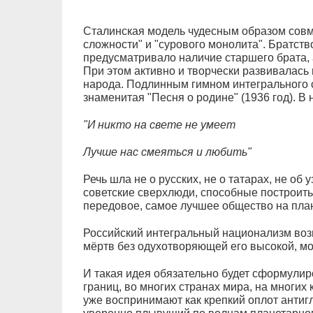
Сталинская модель чудесным образом сов
сложности" и "сурового монолита". Братст
предусматривало наличие старшего брата, 
При этом активно и творчески развивалась
народа. Подлинным гимном интегрального 
знаменитая "Песня о родине" (1936 год). В н
"И никто на свете не умеет
Лучше нас смеяться и любить"
Речь шла не о русских, не о татарах, не об 
советские сверхлюди, способные построит
передовое, самое лучшее общество на план
Российский интегральный национализм воз
мёртв без одухотворяющей его высокой, м
И такая идея обязательно будет сформулир
границ, во многих странах мира, на многи
уже воспринимают как крепкий оплот антигл