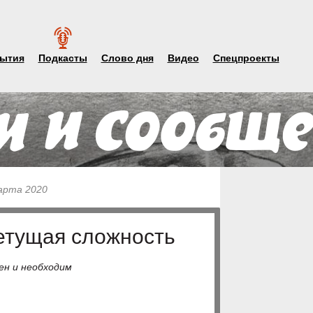
ытия
Подкасты
Слово дня
Видео
Спецпроекты
марта 2020
етущая сложность
ен и необходим