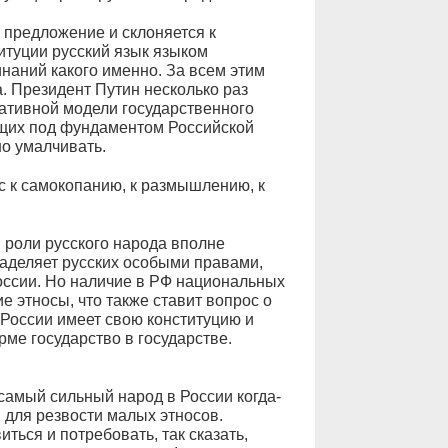
о предложение и склоняется к
итуции русский язык языком
наний какого именно. За всем этим
. Президент Путин несколько раз
ативной модели государственного
ющих под фундаментом Российской
но умалчивать.
с к самокопанию, к размышлению, к
 роли русского народа вполне
наделяет русских особыми правами,
оссии. Но наличие в РФ национальных
 этносы, что также ставит вопрос о
 России имеет свою конституцию и
рме государство в государстве.
самый сильный народ в России когда-
 для резвости малых этносов.
ться и потребовать, так сказать,