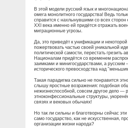
В этой модели русский язык и многонацио
омега монолитного государства! Ведь толь
справится с нахлынувшими со всех сторон 
XXI века именно ей придётся отражать во
миграционные угрозы.
Да, это приведёт к унификации и некоторой
пожертвовать частью своей уникальной иден
политической самости, перестать грезить 
Националам придётся со временем распрос
заимками и минигосударствами, а русским 
исторического превосходства над "меньшим
Такая парадигма сильно не понравится этн
слышу яростные возражения: подобная общ
нежизнеспособной, совсем другое дело — 
этноконфессиональные структуры, укоренё
связях и вековых обычаях!
Но так ли сильны и благотворны сейчас эти
само государство, как не искусственная, п
организации жизни народа?