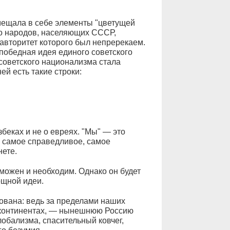
мещала в себе элементы "цветущей
во народов, населяющих СССР,
авторитет которого был непререкаем.
 победная идея единого советского
советского национализма стала
ей есть такие строки:
узбеках и не о евреях. "Мы" — это
ь самое справедливое, самое
ете.
можен и необходим. Однако он будет
ощной идеи.
ована: ведь за пределами наших
х континентах, — нынешнюю Россию
обализма, спасительный ковчег,