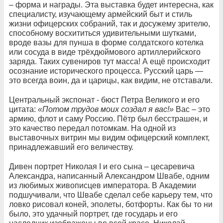
– форма и награды. Эта выставка будет интересна, как
специалисту, изучающему армейский быт и стиль
жизни офицерских собраний, так и досужему зрителю,
способному восхититься удивительными шутками,
вроде вазы для пунша в форме солдатского котелка
или сосуда в виде трёхдюймового артиллерийского
заряда. Таких сувениров тут масса! А ещё происходит
осознание исторического процесса. Русский царь —
это всегда воин, да и царицы, как видим, не отставали.
Центральный экспонат - бюст Петра Великого и его
цитата:
«Потом трудов моих создал я вас!»
Вас – это
армию, флот и саму Россию. Пётр был бесстрашен, и
это качество передал потомкам. На одной из
выставочных витрин мы видим офицерский комплект,
принадлежавший его величеству.
Дивен портрет Николая I и его сына – цесаревича
Александра, написанный Александром Швабе, одним
из любимых живописцев императора. В Академии
подшучивали, что Швабе сделал себе карьеру тем, что
ловко рисовал коней, эполеты, ботфорты. Как бы то ни
было, это удачный портрет, где государь и его