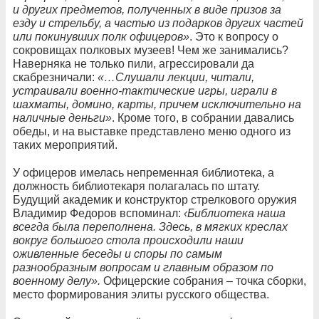
и других предметов, полученных в виде призов за
езду и стрельбу, а частью из подарков других частей
или покинувших полк офицеров»
. Это к вопросу о
сокровищах полковых музеев! Чем же занимались?
Наверняка не только пили, агрессировали да
скабрезничали:
«…Слушали лекции, читали,
устраивали военно-тактические игры, играли в
шахматы, домино, карты, причем исключительно на
наличные деньги»
. Кроме того, в собрании давались
обеды, и на выставке представлено меню одного из
таких мероприятий.
У офицеров имелась непременная библиотека, а
должность библиотекаря полагалась по штату.
Будущий академик и конструктор стрелкового оружия
Владимир Федоров вспоминал:
‹Библиотека наша
всегда была переполнена. Здесь, в мягких креслах
вокруг большого стола происходили наши
оживленные беседы и споры по самым
разнообразным вопросам и главным образом по
военному делу».
Офицерские собрания – точка сборки,
место формирования элиты русского общества.