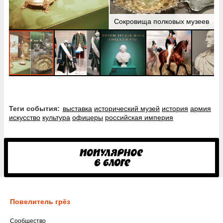
Сокровища полковых музеев
Теги события:
выставка
исторический музей
история
армия
искусство
культура
офицеры
российская империя
Повелитель грёз
Cообщество