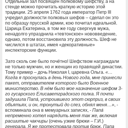
Отдельный зал посвящён полковому шефству, а на
стенде можно прочитать краткую историю этой
традиции. 25 апреля 1762 года император Петр III
учредил должности полковых шефов – сделал он это
по образцу прусской армии, кою почитал идеальной.
Царица Екатерина, в том же году свергнув мужа,
ненадолго упразднила «тевтонское» нововведение,
однако, потом восстановила эту должность. Шеф не
числился в штатах, имея «декоративные»
инспекторские функции.
Зато сколь сие было почётно! Шефством награждали
не только мужчин, но и женщин из правящей династии.
Тому пример – дочь Николая I, царевна Ольга.
«…
Когда я проснулась в день Нового года, мне принесли
пакет, отправителем которого было Военное
министерство. В нём было мое назначение шефом 3-
го гусарского Елисаветградского полка. Я почти
задушила Папа́, устроившего этот сюрприз, в своих
объятьях, и он, тронутый до слез, обнял меня…»
, -
вспоминала она в мемуарных записях, -
Папа́
непременно хотел нарядить меня так же, включая
расшитые чакчиры
(очень узкие брюки – Г.И.)
генерала. Я же протестовала против брюк, Папа