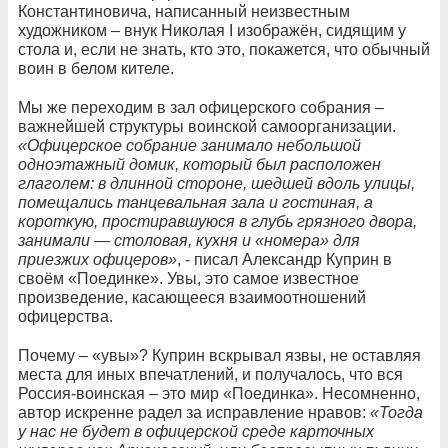
Константиновича, написанный неизвестным
художником – внук Николая I изображён, сидящим у
стола и, если не знать, кто это, покажется, что обычный
воин в белом кителе.
Мы же переходим в зал офицерского собрания –
важнейшей структуры воинской самоорганизации.
«Офицерское собрание занимало небольшой
одноэтажный домик, который был расположен
глаголем: в длинной стороне, шедшей вдоль улицы,
помещались танцевальная зала и гостиная, а
короткую, простиравшуюся в глубь грязного двора,
занимали — столовая, кухня и «номера» для
приезжих офицеров»
, - писал Александр Куприн в
своём «Поединке». Увы, это самое известное
произведение, касающееся взаимоотношений
офицерства.
Почему – «увы»? Куприн вскрывал язвы, не оставляя
места для иных впечатлений, и получалось, что вся
Россия-воинская – это мир «Поединка». Несомненно,
автор искренне радел за исправление нравов:
«Тогда
у нас не будет в офицерской среде карточных