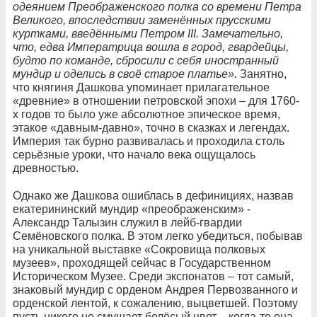
одеянием Преображенского полка со времени Петра
Великого, впоследствии заменённых прусскими
куртками, введёнными Петром III. Замечательно,
что, едва Императрица вошла в город, гвардейцы,
будто по команде, сбросили с себя иностранный
мундир и оделись в своё старое платье».
Занятно,
что княгиня Дашкова упоминает прилагательное
«древние» в отношении петровской эпохи – для 1760-
х годов то было уже абсолютное эпическое время,
этакое «давным-давно», точно в сказках и легендах.
Империя так бурно развивалась и проходила столь
серьёзные уроки, что начало века ощущалось
древностью.
Однако же Дашкова ошиблась в дефинициях, назвав
екатерининский мундир «преображенским» -
Александр Талызин служил в лейб-гвардии
Семёновского полка. В этом легко убедиться, побывав
на уникальной выставке «Сокровища полковых
музеев», проходящей сейчас в Государственном
Историческом Музее. Среди экспонатов – тот самый,
знаковый мундир с орденом Андрея Первозванного и
орденской лентой, к сожалению, выцветшей. Поэтому
пусть никого не смущает белёсый цвет – когда-то она