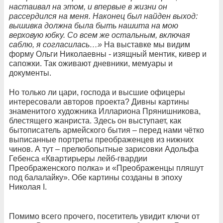
настаивал на этом, и впервые в жизни он
рассердился на меня. Наконец был найден выход:
вышивка должна была быть нашита на мою
верховую юбку. Со всем же остальным, включая
саблю, я согласилась…»
На выставке мы видим
форму Ольги Николаевны - изящный ментик, кивер и
сапожки. Так оживают дневники, мемуары и
документы.
Но только ли цари, господа и высшие офицеры
интересовали авторов проекта? Дивны картины
знаменитого художника Иллариона Прянишникова,
блестящего жанриста. Здесь он выступает, как
бытописатель армейского бытия – перед нами чётко
выписанные портреты преображенцев из нижних
чинов. А тут – прелюбопытные зарисовки Адольфа
Гебенса «Квартирьеры лейб-гвардии
Преображенского полка» и «Преображенцы пляшут
под балалайку». Обе картины созданы в эпоху
Николая I.
Помимо всего прочего, посетитель увидит ключи от