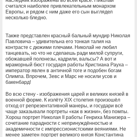
наследник изображены во всей красе. Николай
считался наиболее привлекательным монархом
Европы, и рядом с ним даже его сын выглядел
несколько бледно.
Также представлен красный бальный мундир Николая
Павловича – удивительна его тонкая талия на
контрасте с дюжими плечами. Николай не любил
танцевать, но что не сделаешь ради милой супруги,
обожавшей полонезы, кадрили, вальсы? А вот и
мраморный бюст государя работы Кристиана Рауха –
император явлен в античной тоге и подобен богам
Олимпа. Впрочем, Зевс и Марс не носили усов и
бакенбард!
Во всю стену - изображения царей и великих князей в
военной форме. К излёту XIX столетия произошёл
отход от репрезентативной манеры, и государи всё
чаще заказывали портреты «как в жизни», без помпы.
Хорош портрет Николая II работы Генриха Манизера –
сочетание парадности с непринуждённостью и
академичности с импрессионистскими веяниями. Не
менее заметен портрет великого князя Константина