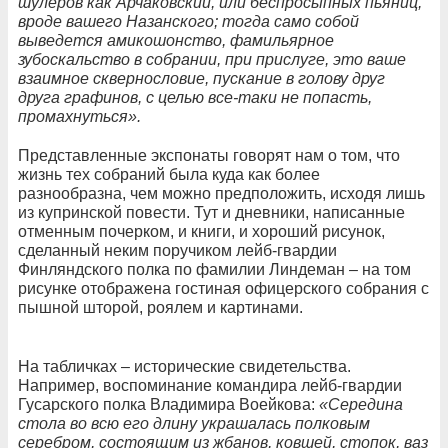
шулеров как Арчаковский, или беспросыпных пьяниц,
вроде вашего Назанского; тогда само собой
выведется амикошонство, фамильярное
зубоскальство в собрании, при прислуге, это ваше
взаимное сквернословие, пускание в голову друг
друга графинов, с целью все-таки не попасть,
промахнуться».
Представленные экспонаты говорят нам о том, что
жизнь тех собраний была куда как более
разнообразна, чем можно предположить, исходя лишь
из купринской повести. Тут и дневники, написанные
отменным почерком, и книги, и хороший рисунок,
сделанный неким поручиком лейб-гвардии
Финляндского полка по фамилии Линдеман – на том
рисунке отображена гостиная офицерского собрания с
пышной шторой, роялем и картинами.
На табличках – исторические свидетельства.
Например, воспоминание командира лейб-гвардии
Гусарского полка Владимира Воейкова:
«Середина
стола во всю его длину украшалась полковым
серебром, состоящим из жбанов, ковшей, стопок, ваз