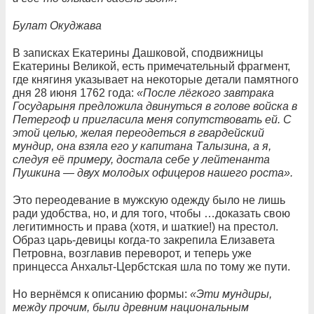
Булат Окуджава
В записках Екатерины Дашковой, сподвижницы
Екатерины Великой, есть примечательный фрагмент,
где княгиня указывает на некоторые детали памятного
дня 28 июня 1762 года:
«После лёгкого завтрака
Государыня предложила двинуться в голове войска в
Петергоф и пригласила меня сопутствовать ей. С
этой целью, желая переодеться в гвардейский
мундир, она взяла его у капитана Талызина, а я,
следуя её примеру, достала себе у лейтенанта
Пушкина — двух молодых офицеров нашего роста».
Это переодевание в мужскую одежду было не лишь
ради удобства, но, и для того, чтобы …доказать свою
легитимность и права (хотя, и шаткие!) на престол.
Образ царь-девицы когда-то закрепила Елизавета
Петровна, возглавив переворот, и теперь уже
принцесса Анхальт-Цербстская шла по тому же пути.
Но вернёмся к описанию формы:
«Эти мундиры,
между прочим, были древним национальным