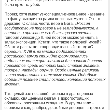
была ярко-голубой.
Проект, хотя имеет узкоспециализированное название,
по факту выходит за рамки полковых музеев. Он – о
державе! О славе, чести, вере в Бога.
«Россия
государство не торговое и не земледельческое, а
военное, и призвание его быть грозою света»
, -
говорил Александр II, чей портрет можно увидеть в
залах экспозиции. Кстати, что такое полковой музей?
Об этом расскажет сопроводительный стенд:
«C
середины XVIII в. во многих подразделениях
российской армии стихийно формировались
небольшие коллекции значимых для воинской части
предметов, среди которых были старые знамена,
трофеи, награды, оружие. Особо ценные реликвии
часто сохранялись в полковых храмах. Подобные
собрания позднее стали основой коллекций полковых
музеев».
Так, целый зал посвящён иконам в драгоценных
окладах, священным книгам в дорогостоящих
обложках, роскошным складням. В другом зале –
сервизы и канделябры, достойные дворцов, в третьем