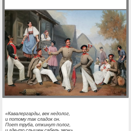
«Кавалергарды, век недолог,
и потому так сладок он.
Поет труба, откинут полог,
и где-то слышен сабель звон».