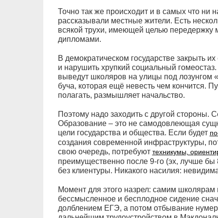
Точно так же происходит и в самых что ни н
рассказывали местные жители. Есть нескол
всякой трухи, имеющей целью передержку 
дипломами.
В демократическом государстве закрыть их о
и нарушить хрупкий социальный гомеостаз
выведут школяров на улицы под лозунгом 
буча, которая ещё невесть чем кончится. Пу
полагать, размышляет начальство.
Поэтому надо заходить с другой стороны. С
Образование – это не самодовлеющая сущн
цели государства и общества. Если будет
по
создания современной инфраструктуры, по
свою очередь, потребуют
техникумы, ориенти
преимущественно после 9-го (эх, лучше бы 
без клиентуры. Никакого насилия: невидима
Момент для этого назрел: самим школярам 
бессмысленное и бесплодное сидение снача
долблением ЕГЭ, а потом отбывание нумера
дальнейшим трудоустройством в Макдональ