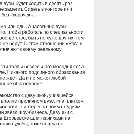
 вузы будет ходить в десять раз
 заметит. Сидеть в конторе или
 без «корочек».
ьма или еды. Аналогично вузы.
го, чтобы работать по специальности
ое детство, быть не хуже других, тем
а не берут. В этом отношении «Рога и
отвечают своему реальному
ь эти толпы бездельного молодняка? А
еле. Никакого подлинного образования
 не ждёт. Да и не может любой
инное образование.
накомство с девушкой, учившейся
 вполне приличном вузе, «на пл
а
тке».
иологии, а интерес к своим штудиям
ни звёзд шоу-бизнеса. Девушки с
 в Егорьевске шли ткачихами на
онии судьбы, тоже пошла по