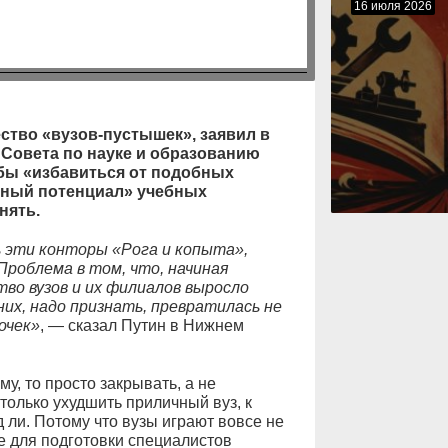
16 июля 2026
ство «вузов-пустышек», заявил в
 Совета по науке и образованию
бы «избавиться от подобных
сный потенциал» учебных
нять.
 эти конторы «Рога и копыта»,
Проблема в том, что, начиная
тво вузов и их филиалов выросло
 них, надо признать, превратилась не
очек»
, — сказал Путин в Нижнем
му, то просто закрывать, а не
 только ухудшить приличный вуз, к
 ли. Потому что вузы играют вовсе не
е для подготовки специалистов