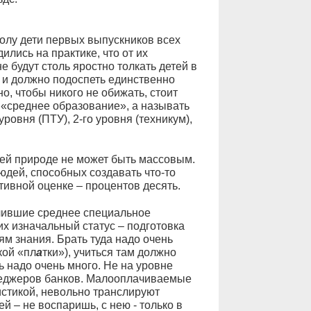
колу дети первых выпускников всех
ились на практике, что от их
не будут столь яростно толкать детей в
то и должно подоспеть единственно
, чтобы никого не обижать, стоит
«среднее образование», а называть
овня (ПТУ), 2-го уровня (техникум),
оей природе не может быть массовым.
юдей, способных создавать что-то
итивной оценке – процентов десять.
учившие среднее специальное
их изначальный статус – подготовка
м знания. Брать туда надо очень
кой «пл
а
тки»), учиться там должно
 надо очень много. Не на уровне
енеджеров банков. Малооплачиваемые
стикой, невольно транслируют
й – не воспаришь, с нею - только в