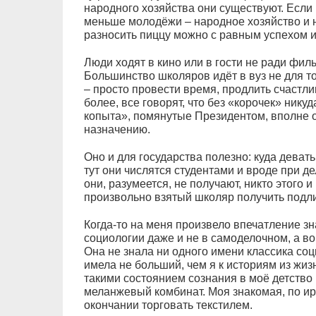
народного хозяйства они существуют. Если в
меньше молодёжи – народное хозяйство и не
разносить пиццу можно с равным успехом и
Люди ходят в кино или в гости не ради фил
Большинство школяров идёт в вуз не для то
– просто провести время, продлить счастлив
более, все говорят, что без «корочек» никуд
копыта», помянутые Президентом, вполне 
назначению.
Оно и для государства полезно: куда деват
тут они числятся студентами и вроде при д
они, разумеется, не получают, никто этого и
произвольно взятый школяр получить подл
Когда-то на меня произвело впечатление з
социологии даже и не в самоделочном, а во
Она не знала ни одного имени классика соц
имела не больший, чем я к историям из жиз
такими состоянием сознания в моё детство
меланжевый комбинат. Моя знакомая, по ир
окончании торговать текстилем.