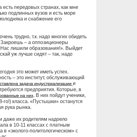
а есть передовых странах, как мне
ько подлинных вузов и есть море
молодняка и снабжение его
чень трудно, т.к. надо многих обидеть
. Закроешь – а оппозиционеры
«Нас лишили образования!». Выйдет
скай уж лучше сидят – так, надо
егодня это может иметь успех.
ость – это институт, обслуживающий
и
ставлена задача индустриализации
требуются предприятия. Которые, в
. В них пойдут ученики,
рованные на них
8-го!) класса. «Пустышки» останутся
я рука рынка.
и даже их родителям надоело
ла в 10-11 классах с платным
 в «эколого-политологическом» с
дс.