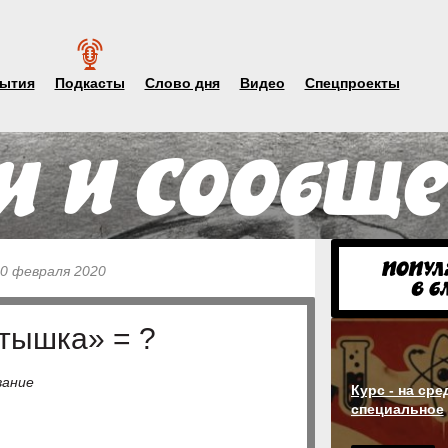
ытия
Подкасты
Слово дня
Видео
Спецпроекты
10 февраля 2020
стышка» = ?
вание
Курс - на сре
специальное