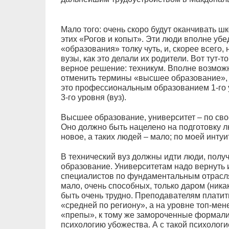
Мало того: очень скоро будут оканчивать ш
этих «Рогов и копыт». Эти люди вполне убед
«образования» толку чуть, и, скорее всего, 
вузы, как это делали их родители. Вот тут-
верное решение: техникум. Вполне возможно
отменить термины «высшее образование», 
это профессиональным образованием 1-го ур
3-го уровня (вуз).
Высшее образование, университет – по св
Оно должно быть нацелено на подготовку л
новое, а таких людей – мало; по моей инту
В технический вуз должны идти люди, пол
образование. Университетам надо вернуть 
специалистов по фундаментальным отрасля
мало, очень способных, только даром (ника
быть очень трудно. Преподавателям платить
«средней по региону», а на уровне топ-м
«препы», к тому же замороченные формали
психологию убожества. А с такой психологие