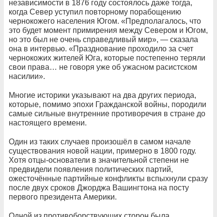
независимости в 1876 году состоялось даже тогда,
когда Север уступил повторному порабощению
чернокожего населения Югом. «Предполагалось, что
это будет момент примирения между Севером и Югом,
но это был не очень справедливый мир», — сказала
она в интервью. «Празднование проходило за счет
чернокожих жителей Юга, которые постепенно теряли
свои права… не говоря уже об ужасном расистском
насилии».
Многие историки указывают на два других периода,
которые, помимо эпохи Гражданской войны, породили
самые сильные внутренние противоречия в стране до
настоящего времени.
Один из таких случаев произошёл в самом начале
существования новой нации, примерно в 1800 году.
Хотя отцы-основатели в значительной степени не
предвидели появления политических партий,
ожесточённые партийные конфликты вспыхнули сразу
после двух сроков Джорджа Вашингтона на посту
первого президента Америки.
Одной из противоборствующих сторон была