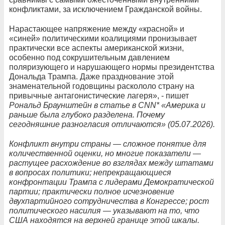
конфликтами, за исключением Гражданской войны.
Нарастающее напряжение между «красной» и
«синей» политическими коалициями пронизывает
практически все аспекты американской жизни,
особенно под сокрушительным давлением
поляризующего и нарушающего нормы президентства
Дональда Трампа. Даже празднование этой
знаменательной годовщины раскололо страну на
привычные антагонистические лагеря», - пишет
Рональд Браунштейн в статье в CNN* «Америка и
раньше была глубоко разделена. Почему
сегодняшние разногласия отличаются» (05.07.2026).
Конфликт внутри страны — сложное понятие для
количественной оценки, но многие показатели —
растущее расхождение во взглядах между штатами
в вопросах политики; непрекращающиеся
конфронтации Трампа с лидерами Демократической
партии; практически полное исчезновение
двухпартийного сотрудничества в Конгрессе; рост
политического насилия — указывают на то, что
США находятся на верхней границе этой шкалы.