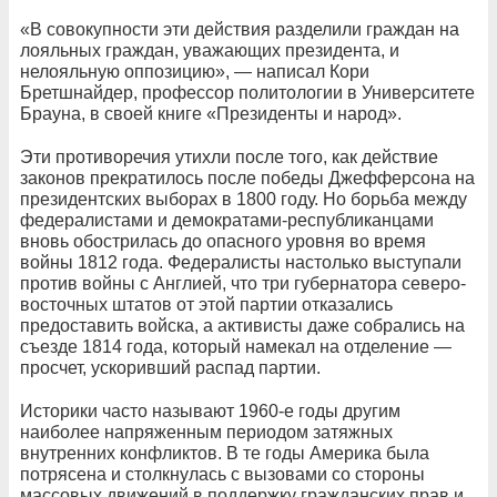
«В совокупности эти действия разделили граждан на
лояльных граждан, уважающих президента, и
нелояльную оппозицию», — написал Кори
Бретшнайдер, профессор политологии в Университете
Брауна, в своей книге «Президенты и народ».
Эти противоречия утихли после того, как действие
законов прекратилось после победы Джефферсона на
президентских выборах в 1800 году. Но борьба между
федералистами и демократами-республиканцами
вновь обострилась до опасного уровня во время
войны 1812 года. Федералисты настолько выступали
против войны с Англией, что три губернатора северо-
восточных штатов от этой партии отказались
предоставить войска, а активисты даже собрались на
съезде 1814 года, который намекал на отделение —
просчет, ускоривший распад партии.
Историки часто называют 1960-е годы другим
наиболее напряженным периодом затяжных
внутренних конфликтов. В те годы Америка была
потрясена и столкнулась с вызовами со стороны
массовых движений в поддержку гражданских прав и