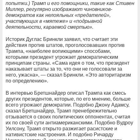
попытки.) Трамп и его помощники, такие как Стивен
Миллер, регулярно изображают чиновников-
демократов как нелояльных «предателей»,
участвующих в «мятеже» и «подрывной
деятельности, караемой смертью».
Историк Дуглас Бринкли заявил, что считает эти
действия против штатов, проголосовавших против
Трампа, «наиболее вопиющими» способами,
которыми президент угрожает демократическим
принципам страны. «Сама идея о том, что президент
наказывает штаты за то, что они не голосовали за
него, ужасна», — сказал Бринкли. «Это авторитаризм
по определению».
В интервью Бретшнайдер описал Трампа как смесь
других президентов, которые, по его мнению, больше
всего угрожают демократии. Подобно Джону Адамсу,
сказал Бретшнайдер, Трамп пренебрежительно
отзывается о своих политических оппонентах, считая
их по своей сути антиамериканскими. Подобно Вудроу
Уилсону, Трамп открыто разжигает расистские и
нативистские настроения. И подобно Ричарду