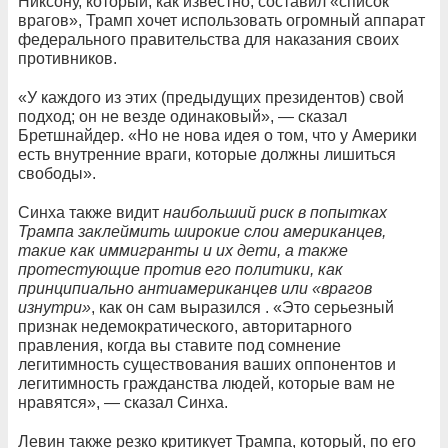
Никсону, который, как известно, составил «список
врагов», Трамп хочет использовать огромный аппарат
федерального правительства для наказания своих
противников.
«У каждого из этих (предыдущих президентов) свой
подход; он не везде одинаковый», — сказал
Бретшнайдер. «Но не нова идея о том, что у Америки
есть внутренние враги, которые должны лишиться
свободы».
Синха также видит
наибольший риск в попытках
Трампа заклеймить широкие слои американцев,
такие как иммигранты и их дети, а также
протестующие против его политики, как
принципиально антиамериканцев или «врагов
изнутри»
, как он сам выразился . «Это серьезный
признак недемократического, авторитарного
правления, когда вы ставите под сомнение
легитимность существования ваших оппонентов и
легитимность гражданства людей, которые вам не
нравятся», — сказал Синха.
Левин также резко критикует Трампа, который, по его