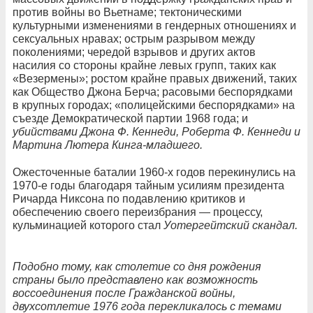
против войны во Вьетнаме; тектоническими
культурными изменениями в гендерных отношениях и
сексуальных нравах; острым разрывом между
поколениями; чередой взрывов и других актов
насилия со стороны крайне левых групп, таких как
«Везермены»; ростом крайне правых движений, таких
как Общество Джона Берча; расовыми беспорядками
в крупных городах; «полицейскими беспорядками» на
съезде Демократической партии 1968 года; и
убийствами Джона Ф. Кеннеди, Роберта Ф. Кеннеди и
Мартина Лютера Кинга-младшего.
Ожесточенные баталии 1960-х годов перекинулись на
1970-е годы благодаря тайным усилиям президента
Ричарда Никсона по подавлению критиков и
обеспечению своего переизбрания — процессу,
кульминацией которого стал
Уотергейтский скандал.
Подобно тому, как столетие со дня рождения
страны было представлено как возможность
воссоединения после Гражданской войны,
двухсотлетие 1976 года перекликалось с темами