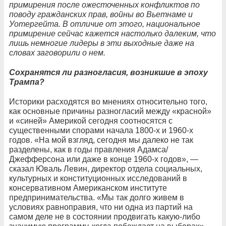
примирения после ожесточенных конфликтов по
поводу гражданских прав, войны во Вьетнаме и
Уотергейта. В отличие от этого, национальное
примирение сейчас кажется настолько далеким, что
лишь немногие лидеры в эти выходные даже на
словах заговорили о нем.
Сохранятся ли разногласия, возникшие в эпоху
Трампа?
Историки расходятся во мнениях относительно того,
как основные причины разногласий между «красной»
и «синей» Америкой сегодня соотносятся с
существенными спорами начала 1800-х и 1960-х
годов. «На мой взгляд, сегодня мы далеко не так
разделены, как в годы правления Адамса/
Джефферсона или даже в конце 1960-х годов», —
сказал Юваль Левин, директор отдела социальных,
культурных и конституционных исследований в
консервативном Американском институте
предпринимательства. «Мы так долго живем в
условиях равноправия, что ни одна из партий на
самом деле не в состоянии продвигать какую-либо