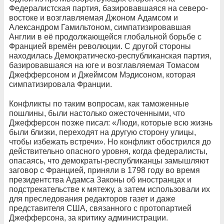
Федералистская партия, базировавшаяся на северо-
востоке и возглавляемая Джоном Адамсом и
Александром Гамильтоном, симпатизировавшая
Англии в её продолжающейся глобальной борьбе с
Францией времён революции. С другой стороны
находилась Демократическо-республиканская партия,
базировавшаяся на юге и возглавляемая Томасом
Джефферсоном и Джеймсом Мэдисоном, которая
симпатизировала Франции.
Конфликты по таким вопросам, как таможенные
пошлины, были настолько ожесточенными, что
Джефферсон позже писал: «Люди, которые всю жизнь
были близки, переходят на другую сторону улицы,
чтобы избежать встречи». Но конфликт обострился до
действительно опасного уровня, когда федералисты,
опасаясь, что демократы-республиканцы замышляют
заговор с Францией, приняли в 1798 году во время
президентства Адамса Законы об иностранцах и
подстрекательстве к мятежу, а затем использовали их
для преследования редакторов газет и даже
представителя США, связанного с протопартией
Джефферсона, за критику администрации.