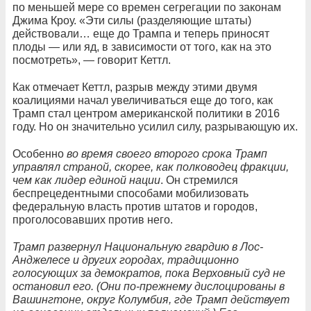
по меньшей мере со времен сегрегации по законам
Джима Кроу. «Эти силы (разделяющие штаты)
действовали… еще до Трампа и теперь приносят
плоды — или яд, в зависимости от того, как на это
посмотреть», — говорит Кеттл.
Как отмечает Кеттл, разрыв между этими двумя
коалициями начал увеличиваться еще до того, как
Трамп стал центром американской политики в 2016
году. Но он значительно усилил силу, разрывающую их.
Особенно
во время своего второго срока Трамп
управлял страной, скорее, как полководец фракции,
чем как лидер единой нации
. Он стремился
беспрецедентными способами мобилизовать
федеральную власть против штатов и городов,
проголосовавших против него.
Трамп развернул Национальную гвардию в Лос-
Анджелесе и других городах, традиционно
голосующих за демократов, пока Верховный суд не
остановил его. (Они по-прежнему дислоцированы в
Вашингтоне, округ Колумбия, где Трамп действует