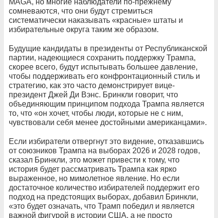
MAGA, но многие наблюдатели по-прежнему
сомневаются, что они будут стремиться
систематически наказывать «красные» штаты и
избирательные округа таким же образом.
Будущие кандидаты в президенты от Республиканской
партии, надеющиеся сохранить поддержку Трампа,
скорее всего, будут испытывать большее давление,
чтобы поддерживать его конфронтационный стиль и
стратегию, как это часто демонстрирует вице-
президент Джей Ди Вэнс. Бринкли говорит, что
объединяющим принципом подхода Трампа является
то, что «он хочет, чтобы люди, которые не с ним,
чувствовали себя менее достойными американцами».
Если избиратели отвергнут это видение, отказавшись
от союзников Трампа на выборах 2026 и 2028 годов,
сказал Бринкли, это может привести к тому, что
история будет рассматривать Трампа как ярко
выраженное, но мимолетное явление. Но если
достаточное количество избирателей поддержит его
подход на предстоящих выборах, добавил Бринкли,
«это будет означать, что Трамп победил и является
важной фигурой в истории США, а не просто