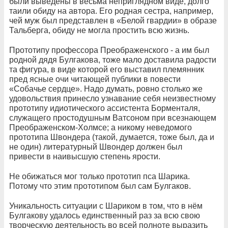
были выведены в весьма неприглядном виде, долго
таили обиду на автора. Его родная сестра, например,
чей муж был представлен в «Белой гвардии» в образе
Тальберга, обиду не могла простить всю жизнь.
Прототипу профессора Преображенского - а им был
родной дядя Булгакова, тоже мало доставила радости
та фигура, в виде которой его выставил племянник
пред ясные очи читающей публики в повести
«Собачье сердце». Надо думать, ровно столько же
удовольствия принесло узнавание себя неизвестному
прототипу идиотического ассистента Борменталя,
служащего простодушным Ватсоном при всезнающем
Преображенском-Холмсе; а никому неведомого
прототипа Швондера (такой, думается, тоже был, да и
не один) литературный Швондер должен был
привести в наивысшую степень ярости.
Не обижаться мог только прототип пса Шарика.
Потому что этим прототипом был сам Булгаков.
Уникальность ситуации с Шариком в том, что в нём
Булгакову удалось единственный раз за всю свою
творческую деятельность во всей полноте выразить