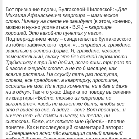
Вот признание вдовы, Булгаковой-Шиловской: «
Для
Михаила Афанасьевича квартира – магическое
слово. Ничему на свете не завидует
(в этом, конечно,
можно и нужно усомниться - В.Я.) –
квартире
хорошей. Это какой-то пунктик у него
».
Подтверждением чему – свидетельство булгаковского
автобиографического героя: «…
страдал я, граждане,
завистью в острой форме. Я, граждане, человек
замечательный, скажу это без ложной скромности.
Трудкнижку в три дня добыл, всего лишь три раза по
6 часов в очереди стоял, а не по 6 месяцев, как
всякие растяпы. На службу пять раз поступал,
словом, все преодолел, а квартирку, простите,
осилить не мог. Ни в три комнаты, ни в две и даже
ни в одну
». Так что ужас Шарика по поводу выселения
из квартиры «
Бейте, только из квартиры не
выгоняйте
», «
ведь не может же быть, чтобы все
это я видел во сне. А вдруг – сон? Вот проснусь...и
ничего нет. Ни лампы в шелку, ни тепла, ни
сытости...Боже, как тяжело мне будет!
» - вполне
понятен. Как и последующий комментарий автора:
«
Совершенно ясно: пёс вытащил самый главный