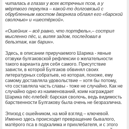
читалась в глазах у всех встречных псов, а у
мёртвого переулка – какой-то долговязый с
обрубленным хвостом дворняга облаял его «барской
сволочью» и «шестёркой».
«Ошейник – всё равно, что портфель»,– сострил
мысленно пёс, и, виляя задом, последовал в
бельэтаж, как барин».
Здесь, в описании приручаемого Шарика - явные
отзвуки булгаковской рефлексии о желательности
такого варианта для себя самого. Присутствие
зависти, в которой Булгаков обвинял своих
литературных собратьев, но которая, похоже, ему
самому доставляла удовольствие – хотя бы потому,
что составляла часть славы - тоже не случайно. Как не
случайно одно из наименований, коим награждает
Шарика пёс-плебей: барская сволочь, ведь видимость
барственности Булгакову была очень не безразлична.
Эпизод с ошейником, на мой взгляд – ключевой.
Именно здесь происходит превращение бывалого,
матёрого пса в подхалима и прихлебателя, и с этого