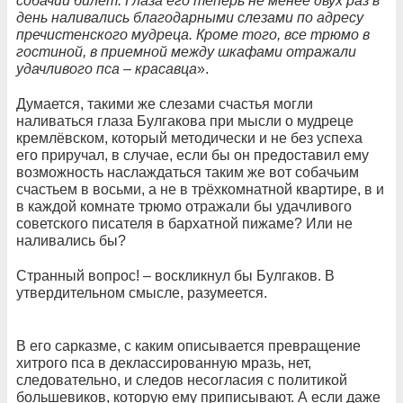
собачий билет. Глаза его теперь не менее двух раз в
день наливались благодарными слезами по адресу
пречистенского мудреца. Кроме того, все трюмо в
гостиной, в приемной между шкафами отражали
удачливого пса – красавца
».
Думается, такими же слезами счастья могли
наливаться глаза Булгакова при мысли о мудреце
кремлёвском, который методически и не без успеха
его приручал, в случае, если бы он предоставил ему
возможность наслаждаться таким же вот собачьим
счастьем в восьми, а не в трёхкомнатной квартире, в и
в каждой комнате трюмо отражали бы удачливого
советского писателя в бархатной пижаме? Или не
наливались бы?
Странный вопрос! – воскликнул бы Булгаков. В
утвердительном смысле, разумеется.
В его сарказме, с каким описывается превращение
хитрого пса в деклассированную мразь, нет,
следовательно, и следов несогласия с политикой
большевиков, которую ему приписывают. А если даже