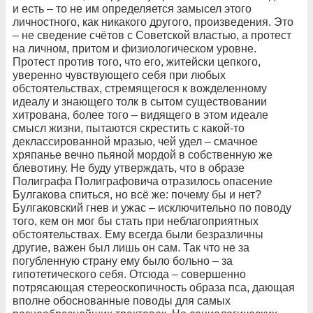
и есть – то не им определяется замысел этого
личностного, как никакого другого, произведения. Это
– не сведение счётов с Советской властью, а протест
на личном, притом и физиологическом уровне.
Протест против того, что его, житейски цепкого,
уверенно чувствующего себя при любых
обстоятельствах, стремящегося к вожделенному
идеалу и знающего толк в сытом существовании
хитрована, более того – видящего в этом идеале
смысл жизни, пытаются скрестить с какой-то
деклассированной мразью, чей удел – смачное
хряпанье вечно пьяной мордой в собственную же
блевотину. Не буду утверждать, что в образе
Полиграфа Полиграфовича отразилось опасение
Булгакова спиться, но всё же: почему бы и нет?
Булгаковский гнев и ужас – исключительно по поводу
того, кем он мог бы стать при неблагоприятных
обстоятельствах. Ему всегда были безразличны
другие, важен был лишь он сам. Так что не за
погубленную страну ему было больно – за
гипотетического себя. Отсюда – совершенно
потрясающая стереоскопичность образа пса, дающая
вполне обоснованные поводы для самых