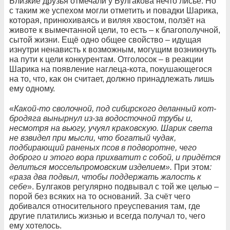
Близкие друзья отмечали у Булгакова нечто лисье. Но
с таким же успехом могли отметить и повадки Шарика,
которая, принюхиваясь и виляя хвостом, ползёт на
животе к вымечтанной цели, то есть – к благополучной,
сытой жизни. Ещё одно общее свойство – идущая
изнутри ненависть к возможным, могущим возникнуть
на пути к цели конкурентам. Отголосок – в реакции
Шарика на появление наглеца-кота, покушающегося
на то, что, как он считает, должно принадлежать лишь
ему одному.
«
Какой-то сволочной, под сибирского деланный кот-
бродяга вынырнул из-за водосточной трубы и,
несмотря на вьюгу, учуял краковскую. Шарик света
не взвидел при мысли, что богатый чудак,
подбирающий раненых псов в подворотне, чего
доброго и этого вора прихватит с собой, и придётся
делиться моссельпромовским изделием».
При этом
:
«раза два подвыл, чтобы поддержать жалость к
себе
». Булгаков регулярно подвывал с той же целью –
порой без всяких на то оснований. За счёт чего
добивался относительного преуспевания там, где
другие платились жизнью и всегда получал то, чего
ему хотелось.