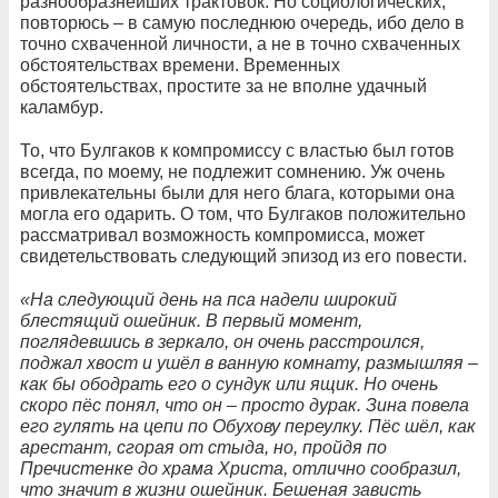
разнообразнейших трактовок. Но социологических,
повторюсь – в самую последнюю очередь, ибо дело в
точно схваченной личности, а не в точно схваченных
обстоятельствах времени. Временных
обстоятельствах, простите за не вполне удачный
каламбур.
То, что Булгаков к компромиссу с властью был готов
всегда, по моему, не подлежит сомнению. Уж очень
привлекательны были для него блага, которыми она
могла его одарить. О том, что Булгаков положительно
рассматривал возможность компромисса, может
свидетельствовать следующий эпизод из его повести.
«На следующий день на пса надели широкий
блестящий ошейник. В первый момент,
поглядевшись в зеркало, он очень расстроился,
поджал хвост и ушёл в ванную комнату, размышляя –
как бы ободрать его о сундук или ящик. Но очень
скоро пёс понял, что он – просто дурак. Зина повела
его гулять на цепи по Обухову переулку. Пёс шёл, как
арестант, сгорая от стыда, но, пройдя по
Пречистенке до храма Христа, отлично сообразил,
что значит в жизни ошейник. Бешеная зависть