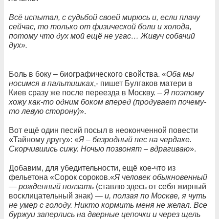
Всё испытал, с судьбой своей мирюсь и, если плачу
сейчас, то только от физической боли и холода,
потому что дух мой ещё не угас… Живуч собачий
дух».
Боль в боку – биографического свойства. «
Оба мы
носимся в пальтишках
,- пишет Булгаков матери в
Киев сразу же после переезда в Москву. –
Я поэтому
хожу как-то одним боком вперед (продувает почему-
то левую сторону)
».
Вот ещё один песий посыл в неоконченной повести
«Тайному другу»: «
Я – безродный пес на чердаке.
Скорчившись сижу. Ночью позвонят – вдрагиваю
».
Добавим, для убедительности, ещё кое-что из
фельетона «Сорок сороков.«
Я человек обыкновенный
— рожденный ползать
(ставлю здесь от себя жирный
восклицательный знак) —
и, ползая по Москве, я чуть
не умер с голоду. Никто кормить меня не желал. Все
буржуи заперлись на дверные цепочки и через щель