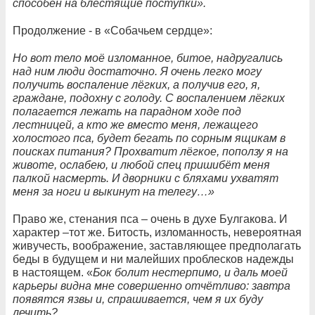
способен на блестящие поступки».
Продолжение - в «Собачьем сердце»:
Но вот тело моё изломанное, битое, надругались
над ним люди достаточно. Я очень легко могу
получить воспаление лёгких, а получив его, я,
граждане, подохну с голоду. С воспалением лёгких
полагается лежать на парадном ходе под
лестницей, а кто же вместо меня, лежащего
холостого пса, будет бегать по сорным ящикам в
поисках питания? Прохватит лёгкое, поползу я на
животе, ослабею, и любой спец пришибёт меня
палкой насмерть. И дворники с бляхами ухватят
меня за ноги и выкинут на телегу…»
Право же, стенания пса – очень в духе Булгакова. И
характер –тот же. Битость, изломанность, невероятная
живучесть, воображение, заставляющее предполагать
беды в будущем и ни малейших проблесков надежды
в настоящем. «
Бок болит нестерпимо, и даль моей
карьеры видна мне совершенно отчётливо: завтра
появятся язвы и, спрашивается, чем я их буду
лечить?