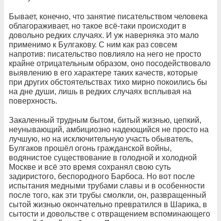
Бывает, конечно, что занятие писательством человека
облагораживает, но такое всё-таки происходит в
довольно редких случаях. И уж наверняка это мало
применимо к Булгакову. С ним как раз совсем
напротив: писательство повлияло на него не просто
крайне отрицательным образом, оно посодействовало
выявлению в его характере таких качеств, которые
при других обстоятельствах тихо мирно покоились бы
на дне души, лишь в редких случаях всплывая на
поверхность.
Закаленный трудным бытом, битый жизнью, цепкий,
неунывающий, амбициозно надеющийся не просто на
лучшую, но на исключительную участь обыватель,
Булгаков прошёл огонь гражданской войны,
водянистое существование в голодной и холодной
Москве и всё это время сохранял свою суть
задиристого, беспородного Барбоса. Но вот после
испытания медными трубами славы и в особенности
после того, как эти трубы смолкли, он, развращенный
сытой жизнью окончательно превратился в Шарика, в
сытости и довольстве с отвращением вспоминающего