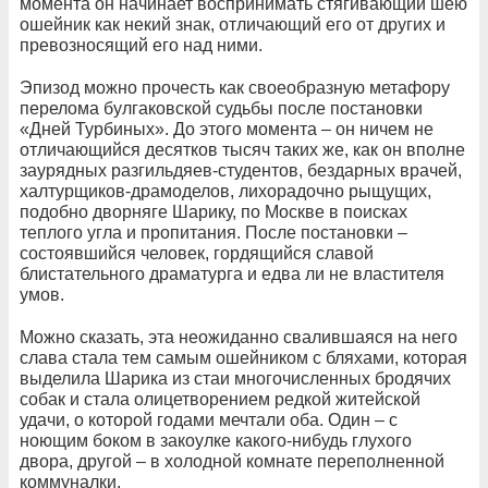
момента он начинает воспринимать стягивающий шею
ошейник как некий знак, отличающий его от других и
превозносящий его над ними.
Эпизод можно прочесть как своеобразную метафору
перелома булгаковской судьбы после постановки
«Дней Турбиных». До этого момента – он ничем не
отличающийся десятков тысяч таких же, как он вполне
заурядных разгильдяев-студентов, бездарных врачей,
халтурщиков-драмоделов, лихорадочно рыщущих,
подобно дворняге Шарику, по Москве в поисках
теплого угла и пропитания. После постановки –
состоявшийся человек, гордящийся славой
блистательного драматурга и едва ли не властителя
умов.
Можно сказать, эта неожиданно свалившаяся на него
слава стала тем самым ошейником с бляхами, которая
выделила Шарика из стаи многочисленных бродячих
собак и стала олицетворением редкой житейской
удачи, о которой годами мечтали оба. Один – с
ноющим боком в закоулке какого-нибудь глухого
двора, другой – в холодной комнате переполненной
коммуналки.