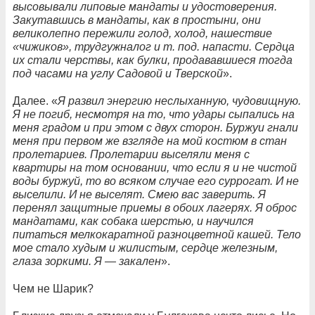
высовывали липовые мандаты и удостоверения.
Закутавшись в мандаты, как в простыни, они
великолепно пережили голод, холод, нашествие
«чижиков», трудгужналог и т. под. напасти. Сердца
их стали черствы, как булки, продававшиеся тогда
под часами на углу Садовой и Тверской
».
Далее. «
Я развил энергию неслыханную, чудовищную.
Я не погиб, несмотря на то, что удары сыпались на
меня градом и при этом с двух сторон. Буржуи гнали
меня при первом же взгляде на мой костюм в стан
пролетариев. Пролетарии выселяли меня с
квартиры на том основании, что если я и не чистой
воды буржуй, то во всяком случае его суррогат. И не
выселили. И не выселят. Смею вас заверить. Я
перенял защитные приемы в обоих лагерях. Я оброс
мандатами, как собака шерстью, и научился
питаться мелкокаратной разноцветной кашей. Тело
мое стало худым и жилистым, сердце железным,
глаза зоркими. Я — закален
».
Чем не Шарик?