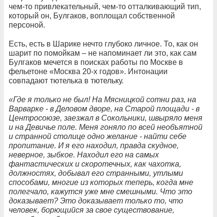
чем-то привлекательный, чем-то отталкивающий тип,
который он, Булгаков, воплощал собственной
персоной.
Есть, есть в Шарике нечто глубоко личное. То, как он
шарит по помойкам – не напоминает ли это, как сам
Булгаков мечется в поисках работы по Москве в
фельетоне «Москва 20-х годов». Интонации
совпадают тютелька в тютельку.
«Где я только не был! На Мясницкой сотни раз, на
Варварке - в Деловом дворе, на Старой площади - в
Центросоюзе, заезжал в Сокольники, швыряло меня
и на Девичье поле. Меня гоняло по всей необъятной
и странной столице одно желание - найти себе
пропитание. И я его находил, правда скудное,
неверное, зыбкое. Находил его на самых
фантастических и скоротечных, как чахотка,
должностях, добывал его странными, утлыми
способами, многие из которых теперь, когда мне
полегчало, кажутся уже мне смешными. Что это
доказывает? Это доказывает только то, что
человек, борющийся за свое существование,