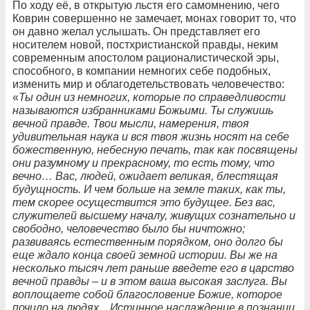
По ходу её, в открытую льстя его самомнению, чего
Коврин совершенно не замечает, монах говорит то, что
он давно желал услышать. Он представляет его
носителем новой, постхристианской правды, неким
современным апостолом рационалистической эры,
способного, в компании немногих себе подобных,
изменить мир и облагодетельствовать человечество:
«
Ты один из немногих, которые по справедливости
называются избранниками Божьими. Ты служишь
вечной правде. Твои мысли, намерения, твоя
удивительная наука и вся твоя жизнь носят на себе
божественную, небесную печать, так как посвящены
они разумному и прекрасному, то есть тому, что
вечно… Вас, людей, ожидает великая, блестящая
будущность. И чем больше на земле таких, как ты,
тем скорее осуществится это будущее. Без вас,
служителей высшему началу, живущих сознательно и
свободно, человечество было бы ничтожно;
развиваясь естественным порядком, оно долго бы
еще ждало конца своей земной истории. Вы же на
несколько тысяч лет раньше введете его в царство
вечной правды – и в этом ваша высокая заслуга. Вы
воплощаете собой благословение Божие, которое
почило на людях... Истинное наслаждение в познании,