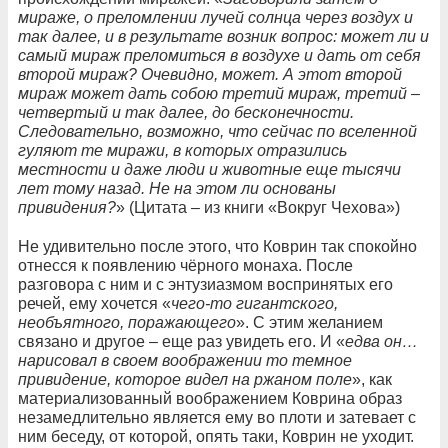
мираже, о преломлении лучей солнца через воздух и
так далее, и в результате возник вопрос: может ли и
самый мираж преломиться в воздухе и дать от себя
второй мираж? Очевидно, может. А этот второй
мираж может дать собою третий мираж, третий –
четвертый и так далее, до бесконечности.
Следовательно, возможно, что сейчас по вселенной
гуляют те миражи, в которых отразились
местности и даже люди и животные еще тысячи
лет тому назад. Не на этом ли основаны
привидения?
» (Цитата – из книги «Вокруг Чехова»)
Не удивительно после этого, что Коврин так спокойно
отнесся к появлению чёрного монаха. После
разговора с ним и с энтузиазмом воспринятых его
речей, ему хочется «
чего-то гигантского,
необъятного, поражающего
». С этим желанием
связано и другое – еще раз увидеть его. И «
едва он…
нарисовал в своем воображении то темное
привидение, которое видел на ржаном поле
», как
материализованный воображением Коврина образ
незамедлительно является ему во плоти и затевает с
ним беседу, от которой, опять таки, Коврин не уходит.