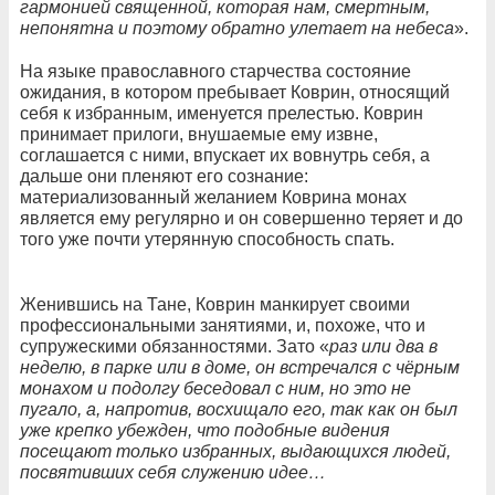
гармонией священной, которая нам, смертным,
непонятна и поэтому обратно улетает на небеса
».
На языке православного старчества состояние
ожидания, в котором пребывает Коврин, относящий
себя к избранным, именуется прелестью. Коврин
принимает прилоги, внушаемые ему извне,
соглашается с ними, впускает их вовнутрь себя, а
дальше они пленяют его сознание:
материализованный желанием Коврина монах
является ему регулярно и он совершенно теряет и до
того уже почти утерянную способность спать.
Женившись на Тане, Коврин манкирует своими
профессиональными занятиями, и, похоже, что и
супружескими обязанностями. Зато «
раз или два в
неделю, в парке или в доме, он встречался с чёрным
монахом и подолгу беседовал с ним, но это не
пугало, а, напротив, восхищало его, так как он был
уже крепко убежден, что подобные видения
посещают только избранных, выдающихся людей,
посвятивших себя служению идее…