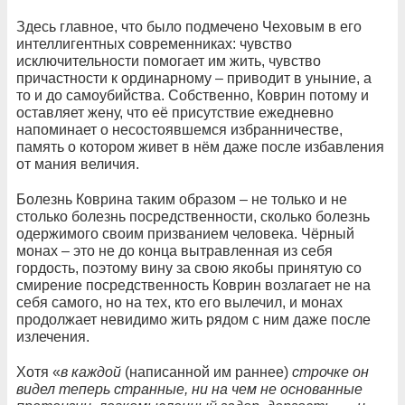
Здесь главное, что было подмечено Чеховым в его
интеллигентных современниках: чувство
исключительности помогает им жить, чувство
причастности к ординарному – приводит в уныние, а
то и до самоубийства. Собственно, Коврин потому и
оставляет жену, что её присутствие ежедневно
напоминает о несостоявшемся избранничестве,
память о котором живет в нём даже после избавления
от мания величия.
Болезнь Коврина таким образом – не только и не
столько болезнь посредственности, сколько болезнь
одержимого своим призванием человека. Чёрный
монах – это не до конца вытравленная из себя
гордость, поэтому вину за свою якобы принятую со
смирение посредственность Коврин возлагает не на
себя самого, но на тех, кто его вылечил, и монах
продолжает невидимо жить рядом с ним даже после
излечения.
Хотя «
в каждой
(написанной им раннее)
строчке он
видел теперь странные, ни на чем не основанные