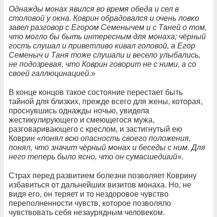
Однажды монах явился во время обеда и сел в
столовой у окна. Коврин обрадовался и очень ловко
завел разговор с Егором Семенычем и с Таней о том,
что могло бы быть интересным для монаха; чёрный
гость слушал и приветливо кивал головой, а Егор
Семеныч и Таня тоже слушали и весело улыбались,
не подозревая, что Коврин говорит не с ними, а со
своей галлюцинацией
.»
В конце концов такое состояние перестает быть
тайной для близких, прежде всего для жены, которая,
проснувшись однажды ночью, увидела
жестикулирующего и смеющегося мужа,
разговаривающего с креслом, и застигнутый ею
Коврин «
понял всю опасность своего положения,
понял, что значит чёрный монах и беседы с ним. Для
него теперь было ясно, что он сумасшедший
».
Страх перед развитием болезни позволяет Коврину
избавиться от дальнейших визитов монаха. Но, не
видя его, он теряет и то нездоровое чувство
переполненности чувств, которое позволяло
чувствовать себя незаурядным человеком.