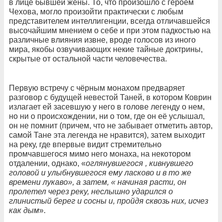
в лице бывшей жены. То, что произошло с героем
Чехова, могло произойти практически с любым
представителем интеллигенции, всегда отличавшейся
высочайшим мнением о себе и при этом падкостью на
различные влияния извне, вроде голосов из иного
мира, якобы озвучивающих некие тайные доктрины,
скрытые от остальной части человечества.
Первую встречу с чёрным монахом предваряет
разговор с будущей невестой Таней, в котором Коврин
излагает ей засевшую у него в голове легенду о нем,
но ни о происхождении, ни о том, где он её услышал,
он не помнит (причем, что не забывает отметить автор,
самой Тане эта легенда не нравится), затем выходит
на реку, где впервые видит стремительно
промчавшегося мимо него монаха, на некотором
отдалении, однако, «
оглянувшегося , кивнувшего
головой и улыбнувшегося ему ласково и в то же
времени лукаво», а затем, « начиная расти, он
пролетел через реку, неслышно ударился о
глинистый берег и сосны и, пройдя сквозь них, исчез
как дым
».