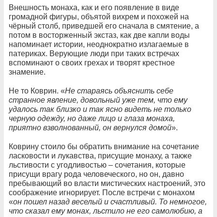
Внешность монаха, как и его появление в виде
громадной фигуры, объятой вихрем и похожей на
чёрный столб, приведшей его сначала в смятение, а
потом в восторженный экстаз, как две капли воды
напоминает истории, неоднократно излагаемые в
патериках. Верующие люди при таких встречах
вспоминают о своих грехах и творят крестное
знамение.
Не то Коврин. «
Не стараясь объяснить себе
странное явление, довольный уже тем, что ему
удалось так близко и так ясно видеть не только
черную одежду, но даже лицо и глаза монаха,
приятно взволнованный, он вернулся домой
».
Коврину стоило бы обратить внимание на сочетание
ласковости и лукавства, присущие монаху, а также
льстивости с угодливостью – сочетания, которые
присущи врагу рода человеческого, но он, давно
пребывающий во власти мистических настроений, это
соображение игнорирует. После встречи с монахом
«
он пошел назад веселый и счастливый. То немногое,
что сказал ему монах, льстило не его самолюбию, а