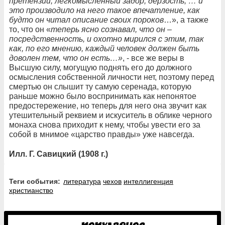
претензии, легкомысленный задор, дерзость, … и
это производило на него такое впечатление, как
будто он читал описание своих пороков
…», а также
то, что он «
теперь ясно сознавал, что он –
посредственность, и охотно мирился с этим, так
как, по его мнению, каждый человек должен быть
доволен тем, что он есть…»
, - все же веры в
Высшую силу, могущую поднять его до должного
осмысления собственной личности нет, поэтому перед
смертью он слышит ту самую серенада, которую
раньше можно было воспринимать как непонятое
предостережение, но теперь для него она звучит как
утешительный реквием и искуситель в облике черного
монаха снова приходит к нему, чтобы увести его за
собой в мнимое «царство правды» уже навсегда.
Илл. Г. Савицкий (1908 г.)
Теги события:
литература
чехов
интеллигенция
христианство