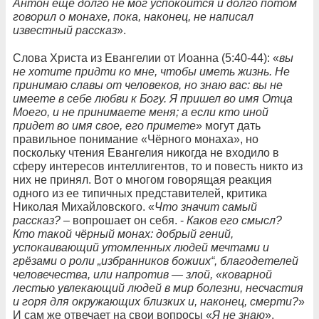
Антон еще долго не мог успокоится и долго потом
говорил о монахе, пока, наконец, не написал
известный рассказ
».
Слова Христа из Евангелии от Иоанна (5:40-44): «
вы
не хотите придти ко мне, чтобы иметь жизнь. Не
принимаю славы от человеков, но знаю вас: вы не
имеете в себе любви к Богу. Я пришел во имя Отца
Моего, и не принимаете меня; а если кто иной
придет во имя свое, его примете
» могут дать
правильное понимание «Чёрного монаха», но
поскольку чтения Евангелия никогда не входило в
сферу интересов интеллигентов, то и повесть никто из
них не принял. Вот о многом говорящая реакция
одного из ее типичных представителей, критика
Николая Михайловского. «
Что значит самый
рассказ?
– вопрошает он себя. -
Каков его смысл?
Кто такой чёрный монах: добрый гений,
успокаивающий утомленных людей мечтами и
грёзами о роли „избранников божиих“, благодетелей
человечества, или напротив — злой, «коварной
лестью увлекающий людей в мир болезни, несчастия
и горя для окружающих близких и, наконец, смерти?
»
И сам же отвечает на свои вопросы «
Я не знаю
».