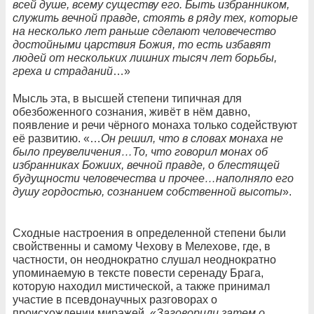
всей душе, всему существу его. Быть избранником,
служить вечной правде, стоять в ряду тех, которые
на несколько лет раньше сделают человечество
достойными царствия Божия, то есть избавят
людей от нескольких лишних тысяч лет борьбы,
греха и страданий
…»
Мысль эта, в высшей степени типичная для
обезбоженного сознания, живёт в нём давно,
появление и речи чёрного монаха только содействуют
её развитию. «…
Он решил, что в словах монаха не
было преувеличения…То, что говорил монах об
избранниках Божиих, вечной правде, о блестящей
будущности человечества и прочее…наполняло его
душу гордостью, сознанием собственной высоты
».
Сходные настроения в определенной степени были
свойственны и самому Чехову в Мелехове, где, в
частности, он неоднократно слушал неоднократно
упоминаемую в тексте повести серенаду Брага,
которую находил мистической, а также принимал
участие в псевдонаучных разговорах о
происхождении миражей. «
Заговорили затем о