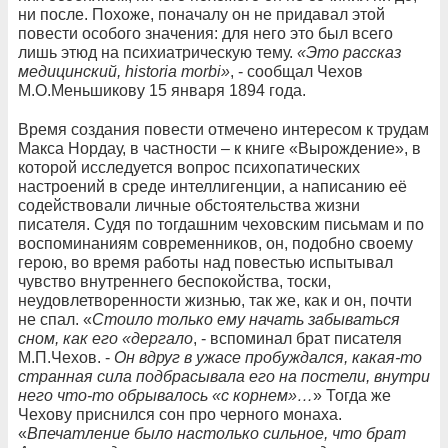
ни после. Похоже, поначалу он не придавал этой
повести особого значения: для него это был всего
лишь этюд на психиатрическую тему.
«Это рассказ
медицинский, historia morbi»
, - сообщал Чехов
М.О.Меньшикову 15 января 1894 года.
Время создания повести отмечено интересом к трудам
Макса Нордау, в частности – к книге «Вырождение», в
которой исследуется вопрос психопатических
настроений в среде интеллигенции, а написанию её
содействовали личные обстоятельства жизни
писателя. Судя по тогдашним чеховским письмам и по
воспоминаниям современников, он, подобно своему
герою, во время работы над повестью испытывал
чувство внутреннего беспокойства, тоски,
неудовлетворенности жизнью, так же, как и он, почти
не спал. «
Стоило только ему начать забываться
сном, как его «дергало
, - вспоминал брат писателя
М.П.Чехов. -
Он вдруг в ужасе пробуждался, какая-то
странная сила подбрасывала его на постели, внутри
него что-то обрывалось «с корнем»…
» Тогда же
Чехову приснился сон про черного монаха.
«
Впечатление было настолько сильное, что брат