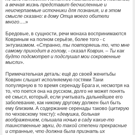
а вечная жизнь представит бесчисленные и
неисчерпаемые источники для познания, и в этом
смысле сказано: в дому Отца моего обители
много
….»
Бредовые, в сущности, речи монаха воспринимаются
Ковриным на полном серьёзе, более того - с
энтузиазмом. «
Странно, ты повторяешь то, что мне
самому приходит в голову, - сказал Коврин. – Ты как
будто подсмотрел и подслушал мои сокровенные
мысли
».
Примечательная деталь: ещё до своей женитьбы
Коврин слышит исполняемую гостями Тани
популярную в то время серенаду Брага и, несмотря на
то, что поется она на русском, долго не может понять
её смысл, который, если учитывать дальнейшее его
заболевание, как никому другому должен был быть
ему близким. А содержание серенады таково (цитирую
по чеховскому тексту): «
девушка, больная
воображением, слышала ночью в саду какие-то
таинственные звуки, до такой степени прекрасные
и странные, что должна была признать их