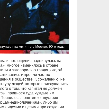
тупают на митинге в Москве, 90-е годы.
зма и поглощения надвинулась на
а», многое изменилось в стране.
или и заговорили о традициях, об
азвивались и крепли частно-
шения в обществе. К сожалению, не
льтуру людей, которые прислушались
ого о том, что капитал не должен
уры, привнося туда чуждые им
 Появилось понятие «индустрия
ворцам-единоличникам», либо им
оими идеями и целями при создании