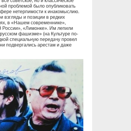
всё советское, но и классическое
мной проблемой было опубликовать
сфере нетерпимости к инакомыслию.
и взгляды и позиции в редких
иях, в «Нашем современнике»,
й России», «Лимонке». Им лепили
русском фашизме» (на Культуре по-
кой специальную передачу провел
ни подвергались арестам и даже