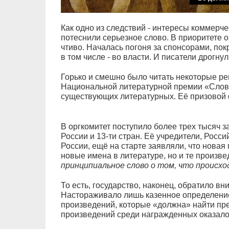
Как одно из следствий - интересы коммерче
потеснили серьезное слово. В приоритете 
чтиво. Началась погоня за спонсорами, по
в том числе - во власти. И писатели дрогну
Горько и смешно было читать некоторые ре
Национальной литературной премии «Слово
существующих литературных. Её призовой 
В оргкомитет поступило более трех тысяч з
России и 13-ти стран. Её учредители, Росс
России, ещё на старте заявляли, что новая
новые имена в литературе, но и те произве
принципиальное слово о том, что происхо
То есть, государство, наконец, обратило вн
Настораживало лишь казенное определение
произведений, которые «должна» найти пре
произведений среди награжденных оказало