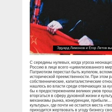
Эдуард Лимонов и Егор Летов выс
С середины нулевых, когда угроза неонаци
Россию в лице всего «цивилизованного мир
Патриотизм перестал быть жупелом, вспомн
исторической преемственности. При этом р
собственнические, капиталистические отно
нашлось во власти среди отвечающих за ку
бы к предостережениям великих умов прошл
вторгаться в сферу духовной жизни и культ
механизмы рынка, конкуренции, прибыли…
культуры», где почти не остается места «т
приходится жертвовать в угоду бизнесу св