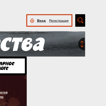
Вход
Регистрация
Расширенный
поиск
ется
по