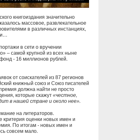
ского книгоиздания значительно
оказалось массовое, развлекательное
кровителями в различных инстанциях,
ли…
портажи в сети о вручении
» – самой крупной из всех ныне
фонд - 16 миллионов рублей.
аявок от соискателей из 87 регионов
ийский книжный союз и Союз писателей
 премия должна найти не просто
дения, которые скажут
«честное,
дит в нашей стране и около нее».
имание на литераторов.
 критерия оценки новых имен и
мия. По итогам - новых имен и
сь совсем мало.