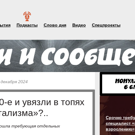
ытия
Подкасты
Слово дня
Видео
Спецпроекты
 декабря 2024
-е и увязли в топях
тализма»?..
Срочно требу
специалист «
изошла требующая отдельных
взрослению»