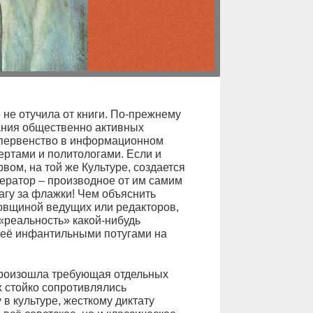
не отучила от книги. По-прежнему
ания общественно активных
 первенство в информационном
ертами и политологами. Если и
вом, на той же Культуре, создается
ератор – производное от им самим
агу за флажки! Чем объяснить
овщиной ведущих или редакторов,
 «реальность» какой-нибудь
 её инфантильными потугами на
произошла требующая отдельных
х стойко сопротивлялись
в культуре, жесткому диктату