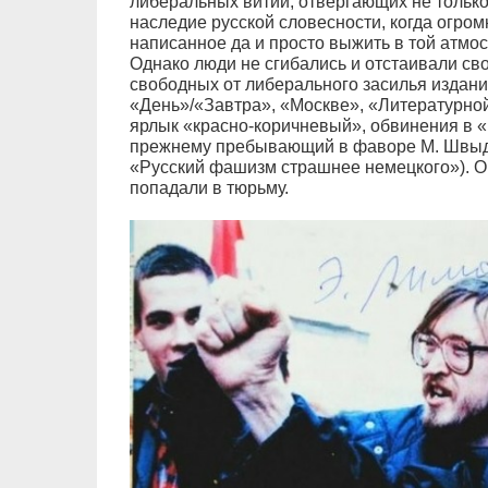
либеральных витий, отвергающих не только 
наследие русской словесности, когда огро
написанное да и просто выжить в той атмо
Однако люди не сгибались и отстаивали сво
свободных от либерального засилья издан
«День»/«Завтра», «Москве», «Литературно
ярлык «красно-коричневый», обвинения в «
прежнему пребывающий в фаворе М. Швыд
«Русский фашизм страшнее немецкого»). О
попадали в тюрьму.