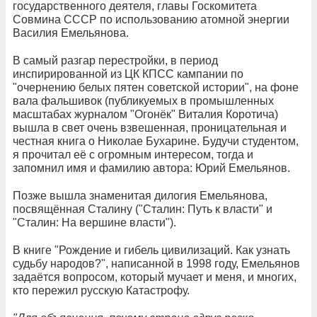
государственного деятеля, главы Госкомитета
Совмина СССР по использованию атомной энергии
Василия Емельянова.
В самый разгар перестройки, в период
инспирированной из ЦК КПСС кампании по
"очернению белых пятен советской истории", на фоне
вала фальшивок (публикуемых в промышленных
масштабах журналом "Огонёк" Виталия Коротича)
вышла в свет очень взвешенная, проницательная и
честная книга о Николае Бухарине. Будучи студентом,
я прочитал её с огромным интересом, тогда и
запомнил имя и фамилию автора: Юрий Емельянов.
Позже вышла знаменитая дилогия Емельянова,
посвящённая Сталину ("Сталин: Путь к власти" и
"Сталин: На вершине власти").
В книге "Рождение и гибель цивилизаций. Как узнать
судьбу народов?", написанной в 1998 году, Емельянов
задаётся вопросом, который мучает и меня, и многих,
кто пережил русскую Катастрофу.