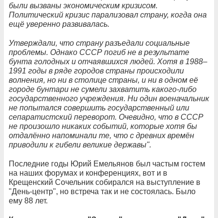
были вызваны экономическим кризисом.
Политический кризис парализовал страну, когда она
ещё уверенно развивалась.
Утверждали, что страну разъедали социальные
проблемы. Однако СССР погиб не в результате
бунта голодных и отчаявшихся людей. Хотя в 1988–
1991 годы в ряде городов страны происходили
волнения, но ни в столице страны, и ни в одном её
городе бунтари не сумели захватить какого-либо
государственного учреждения. Ни один военачальник
не попытался совершить государственный или
сепаратистский переворот. Очевидно, что в СССР
не произошло никаких событий, которые хотя бы
отдалённо напоминали те, что с древних времён
приводили к гибели великие державы".
Последние годы Юрий Емельянов был частым гостем
на наших форумах и конференциях, вот и в
Крещенский Сочельник собирался на выступление в
"День-центр", но встреча так и не состоялась. Было
ему 88 лет.