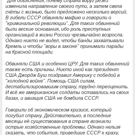
"Для объяснения, почему страна вдруг резко
изменила направление своего пути, а затем свела
счёты с жизнью, было предложено несколько версий.
В гибели СССР обвиняли мафию и говорили о
"криминальной революции". Для таких обвинений
были веские основания, ибо роль преступных
организаций в жизни России чрезвычайно возросла.
Однако никто не видел, чтобы банды захватывали
Кремль и чтобы "воры в законе" принимали парады
на Красной площади.
Обвиняли США и особенно ЦРУ. Для таких обвинений
также есть причины. Никто иной как президент
США Джордж Буш поздравил Америку с победой в
"холодной войне". Помощь США силам,
дестабилизировавшим страну, трудно переоценить.
И всё же американские солдаты оставались на своих
базах, и авиация США не бомбила СССР.
Говорили об экономическом кризисе, который
погубил страну. Действительно, в последние
месяцы её существования в стране возникли
острые хозяйственные проблемы. Однако нельзя
сказать, что события, приведшие СССР к краху,