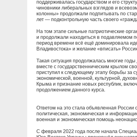
поддерживалась государством и его струк
чиновники либеральных взглядов и всевоз
колонны» продолжали подпитывать по ста
лет — подконтрольную часть своего «гражд
На том этапе сильные патриотические орг
и продолжали находиться в подавляемом п
период времени всё ещё доминировала ид
Владивостока» и желание «вписать» Росси
Такая ситуация продолжалась многие годы 
вместе с государственническим крылом сво
приступил к следующему этапу борьбы за с
экономической, военной, культурной, духо
Крыма и признание новых республик, включ
продолжением данного курса.
Ответом на это стала объявленная России 
политическая, экономическая и информацио
военная и экономическая помощь неонацис
С февраля 2022 года после начала Специа