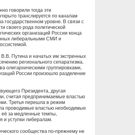
нно говорили тогда эти
открыто транслируется по каналам
а государственном уровне. В связи с
ти своего рода политической
тических организаций России конца
ванных либеральными СМИ и
оссистемой.
 В.В. Путина и начатых им экстренных
сечению регионального сепаратизма,
ва олигархическими группировками,
изаций России произошло разделение
твующего Президента, другая
ии, считая предпринимаемые властью
ми. Третья перешла в режим
вала проводимые властью необходимые
 её за медленные темпы,
 и уступки либералам.
тического сообщества по-прежнему не