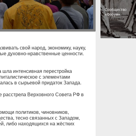
Cообщество
«Форум»
звивать свой народ, экономику, науку,
нные духовно-нравственные ценности.
ка шла интенсивная перестройка
апиталистическое с элементами
алась в сырьевой придаток Запада.
е расстрела Верховного Совета РФ в
омощи политиков, чиновников,
ества, тесно связанных с Западом,
й, либо находящихся на жёстких