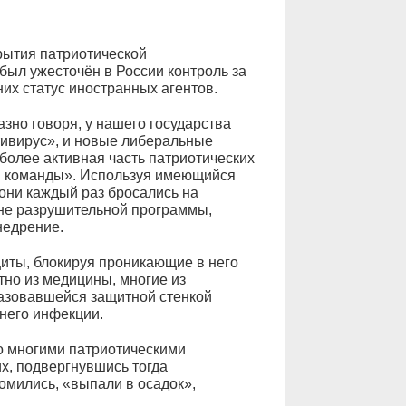
рытия патриотической
ыл ужесточён в России контроль за
их статус иностранных агентов.
азно говоря, у нашего государства
тивирус», и новые либеральные
более активная часть патриотических
й команды». Используя имеющийся
ни каждый раз бросались на
не разрушительной программы,
недрение.
циты, блокируя проникающие в него
тно из медицины, многие из
разовавшейся защитной стенкой
него инфекции.
со многими патриотическими
х, подвергнувшись тогда
омились, «выпали в осадок»,