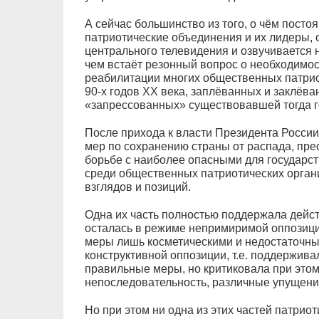
А сейчас большинство из того, о чём постоя
патриотические объединения и их лидеры, 
центрального телевидения и озвучивается н
чем встаёт резонный вопрос о необходимос
реабилитации многих общественных патрио
90-х годов ХХ века, заплёванных и заклё
«запрессованных» существовавшей тогда г
После прихода к власти Президента России
мер по сохранению страны от распада, пре
борьбе с наиболее опасными для государст
среди общественных патриотических орган
взглядов и позиций.
Одна их часть полностью поддержала дейс
осталась в режиме непримиримой оппозиц
меры лишь косметическими и недостаточны
конструктивной оппозиции, т.е. поддержи
правильные меры, но критиковала при этом
непоследовательность, различные упущения
Но при этом ни одна из этих частей патрио