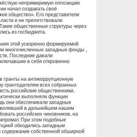
 жёсткую непримиримую оппозицию
ии начал создавать своё
кое общество». Его представители
ласти и не препятствовали
акие общественные структуры через
ись из госбюджета.
ния этой ускоренно формируемой
али многочисленные западные фонды ,
ств. Последние давали
ключавшие в себя откровенно
в гранты на антикоррупционную
чу грантодателям всех собранных
 есть российские общественники,
ктически выполняли функции
дь они обеспечивали западные
озволявшей в дальнейшем нашим
бовать российских чиновников, на
омпромат. При этом подобные
упцией обходились западным
ем содержание собственной обширной