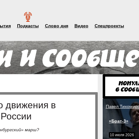
ытия
Подкасты
Слово дня
Видео
Спецпроекты
о движения в
Павел Тихомир
 России
«Брат-3»
нбургский» марш?
10 июля 2026