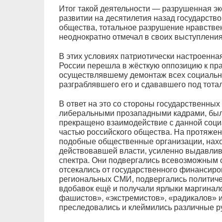
Итог такой деятельности — разрушенная э
развитии на десятилетия назад государство
общества, тотальное разрушение нравствен
неоднократно отмечал в своих выступления
В этих условиях патриотически настроенна
России перешла в жёсткую оппозицию к пр
осуществлявшему демонтаж всех социальны
разграблявшего его и сдававшего под тота
В ответ на это со стороны государственны
либеральными прозападными кадрами, был
прекращено взаимодействие с данной соци
частью российского общества. На протяжен
подобные общественные организации, нахо
действовавшей власти, усиленно выдавлив
спектра. Они подвергались всевозможным 
отсекались от государственного финансиро
региональных СМИ, подвергались политичес
вдобавок ещё и получали ярлыки маргинало
фашистов», «экстремистов», «радикалов» и
преследовались и клеймились различные ру