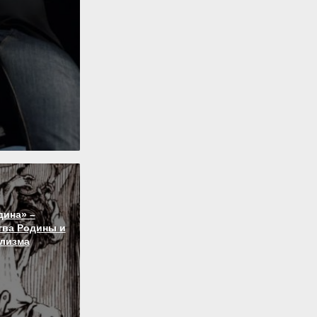
дина» –
тва Родины и
лизма