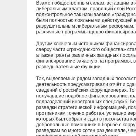
Взамен общественным силам, вставшим в
либеральным властям, правящий слой Росс
подконтрольное так называемое «гражданс
были полностью лояльными действующей в
разрушительным либеральным реформам. Т
различные программы щедро финансировал
Другим ключевым источником финансирова
сверху части «гражданского общества» ст
а также гранты различных западных посоль
финансирование зачастую на программы, в
разведывательные функции.
Так, выделяемые рядом западных посольст
деятельность предусматривали отчёт и сда
сведений о российских коррупционерах. То
получавшие подобное финансирование, фа
подразделений иностранных спецслужб. Ве
разведки стратегической информацией, п
противникам точечно работая, успешно вер
которых был собран и сдан в посольства к
добровольные помощники в борьбе с корр
разведкам во много сотен раз дешевле, ч