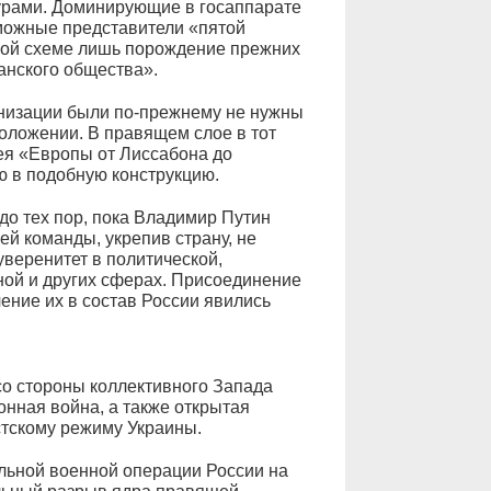
турами. Доминирующие в госаппарате
можные представители «пятой
рой схеме лишь порождение прежних
анского общества».
анизации были по-прежнему не нужны
оложении. В правящем слое в тот
ея «Европы от Лиссабона до
ю в подобную конструкцию.
до тех пор, пока Владимир Путин
ей команды, укрепив страну, не
уверенитет в политической,
вной и других сферах. Присоединение
ение их в состав России явились
со стороны коллективного Запада
нная война, а также открытая
тскому режиму Украины.
льной военной операции России на