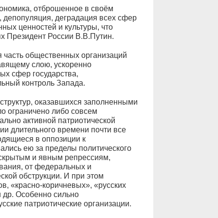
кономика, отброшенное в своём
, депопуляция, деградация всех сфер
ных ценностей и культуры, что
х Президент России В.В.Путин.
я часть общественных организаций
авящему слою, ускоренно
х сфер государства,
льный контроль Запада.
х структур, оказавшихся заполненными
о ограничено либо совсем
ально активной патриотической
ии длительного времени почти все
дящиеся в оппозиции к
ались ею за пределы политического
скрытым и явным репрессиям,
вания, от федеральных и
кой обструкции. И при этом
в, «красно-коричневых», «русских
 др. Особенно сильно
сские патриотические организации.