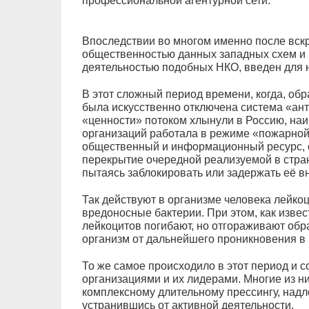
профессиональной агентурной сети.
Впоследствии во многом именно после вск
общественностью данных западных схем и б
деятельностью подобных НКО, введен для н
В этот сложный период времени, когда, обр
была искусственно отключена система «ан
«ценности» потоком хлынули в Россию, наи
организаций работала в режиме «пожарно
общественный и информационный ресурс, о
перекрытие очередной реализуемой в стра
пытаясь заблокировать или задержать её в
Так действуют в организме человека лейко
вредоносные бактерии. При этом, как извес
лейкоцитов погибают, но отгораживают об
организм от дальнейшего проникновения в 
То же самое происходило в этот период и 
организациями и их лидерами. Многие из ни
комплексному длительному прессингу, надл
устранившись от активной деятельности.