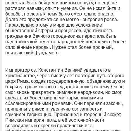
перестал быть бойцом и воином по духу, но ещё не
растерял навыки, опыт и умения. Он не искал битв и
борьбы, но лезть к нему было смертельно опасно.
Долго это продолжаться не могло - энтропия росла.
Параллельно этому в мире шло усложнение
общественной сферы и процессов, идентичность
гражданина Вечного города-воина перестала быть
надэтнической, вместо народностей появлялись более
сплочённые народы. Нужен стал более прочный,
неязыческий фундамент.
Император св. Константин Великий увидел его в
христианстве, через тысячу лет повторив путь второго
царя Рима, создав государственную, объединяющую и
открытую религиозно-государственную систему. Он не
смог вновь превратить римлян в народ-воин, но смог
сделать их более мирными, гармоничными и
сбалансированными ромеями. Они переняли законы,
принципы у римлян, увеличив связанность и
самоидентификацию. Произошёл интересный сюжет,
Римская империя пала, в её восточной части
возродились и окрепли практически все