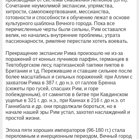
Сочетание неумолимой экспансии, упрямства,
хитрости, самопожертвования, мессианства,
готовности и способности к обучению лежат в основе
культурного шаблона Вечного города. Пока все
перечисленные черты были сильны, Рим оставался
велик, но начались внутренние проблемы, утрата
пассионарности, римляне перестали хотеть воевать.
Прекращение экспансии Рима произошло не из-за
поражений от конных лучников парфян, германцев в
Тевтобургском лесу, партизанской тактики пиктов в
Британии и т.д. Пережившие и ставшие сильнее после
более масштабных и сильных поражений: при Аллии с
захватом Рима в 387 г. до н.э. от галлов Бренна
(сюжеты про гусей, спасших Рим, и горе
побежденным), от самнитов в битве при Кавдинском
ущелье в 321 г. до. н.э., при Каннах в 216 г. до н.э. от
Ганнибала и др. они продолжали бороться, но в
начале нашей эры Рим устал, захотел наслаждений и
простой жизни.
Эпоха пяти хороших императоров (96-180 гг.) стала
переломным и инерционным периодом, Вечный город