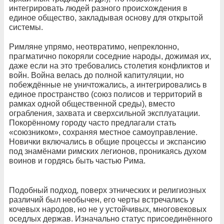
интегрировать людей разного происхождения в
единое общество, закладывая основу для открытой
системы.
Римляне упрямо, неотвратимо, непреклонно,
прагматично покоряли соседние народы, дожимая их,
даже если на это требовались столетия конфликтов и
войн. Война велась до полной капитуляции, но
побеждённые не уничтожались, а интегрировались в
единое пространство (союз полисов и территорий в
рамках одной общественной среды), вместо
ограбления, захвата и сверхсильной эксплуатации.
Покорённому городу часто предлагали стать
«союзником», сохраняя местное самоуправление.
Новички включались в общие процессы и экспансию
под знамёнами римских легионов, проникаясь духом
воинов и гордясь быть частью Рима.
Подобный подход, поверх этнических и религиозных
различий был необычен, его черты встречались у
кочевых народов, но не у устойчивых, многовековых
оседлых держав. Изначально статус присоединённого