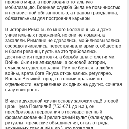
просило мира, а производило тотальную
мобилизацию. Военная служба была не повинностью
и ненавистной обязанностью, а правом гражданина,
обязательным для построения карьеры.
В истории Рима было много болезненных и даже
унизительных поражений, но они не ломали, а
закаляли. Римляне не сдавались, мобилизовывались,
сосредотачивались, перестраивали армию, общество
и брали реванш, пусть на это требовались
десятилетия подготовки, а борьба шла столетиями.
Войны были не эпизодами, а основой истории,
смыслом существования. Рим не боялся, а любил
войны, врата бога Януса открывались регулярно.
Воевал Великий город со своими врагами по
отдельности, натравливая их одних на других, сочетая
силу и хитрость.
В части духовной жизни основу заложил ещё второй
царь Нума Помпилий (753-671 до н.э.), он
преобразовал верования в государственный
формализованный религиозный культ (календарь,
ритуалы, жреческие объединения, отказ от ряда
архаичных традиций и др.), что позволял