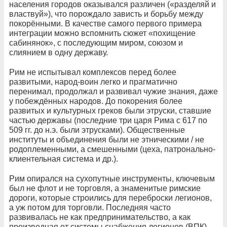
населения городов оказывался различен («разделяй и
властвуй»), что порождало зависть и борьбу между
покорёнными. В качестве самого первого примера
интеграции можно вспомнить сюжет «похищение
сабинянок», с последующим миром, союзом и
слиянием в одну державу.
Рим не испытывал комплексов перед более
развитыми, народ-воин легко и прагматично
перенимал, продолжал и развивал чужие знания, даже
у побеждённых народов. До покорения более
развитых и культурных греков были этруски, ставшие
частью державы (последние три царя Рима с 617 по
509 гг. до н.э. были этрусками). Общественные
институты и объединения были не этническими / не
родоплеменными, а смешенными (цеха, патронально-
клиентельная система и др.).
Рим опирался на сухопутные инструменты, ключевым
был не флот и не торговля, а знаменитые римские
дороги, которые строились для переброски легионов,
а уж потом для торговли. Последняя часто
развивалась не как предпринимательство, а как
производная от системы снабжения легионов (ВПК).