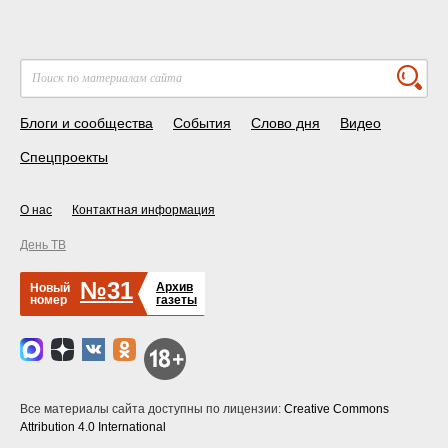
Блоги и сообщества
События
Слово дня
Видео
Спецпроекты
О нас
Контактная информация
День ТВ
№31
Архив
Новый
номер
газеты
Все материалы сайта доступны по лицензии:
Creative Commons
Attribution 4.0 International