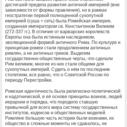
достигшей предела развития античной империей (вне
зависимости от формы правления), но в рамках
геостратегии первой полноценной сухопутной
империей (суша + сеть) была Ромейская империя,
созданная императором св. Константином Великим
(272-337 гг.). В отличие от варварских королевств
Европы она была истинным наследником,
эволюционной формой античного Рима. По культуре и
принципам ромеи стали продолжением античных
римлян, а не античных греков. Выделим
государственно-общественные черты, что сделали
Рим великим, многие из них стали общими для
сухопутных империй. Судить о нём по последним
столетиям, все равно, что о Советской России по
периоду Перестройки.
Римская идентичность была религиозно-политической
и надэтнической, в её основе принципы воинов, людей
иерархии и порядка, что породило ставшую
привычной для всего мира систему государственных
институтов, кодексов и общественных моделей.
Римляне большую часть истории были воинами, их
общество в сложные моменты не сдавалось, не