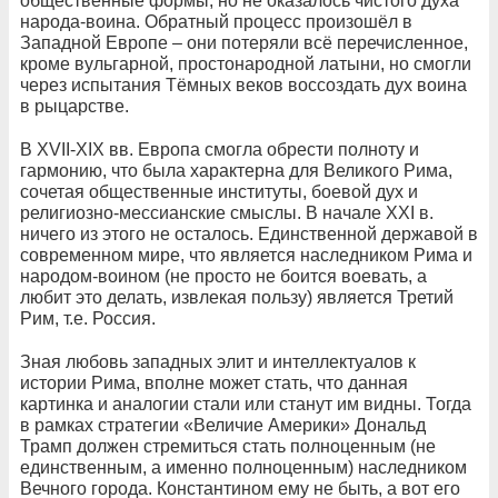
общественные формы, но не оказалось чистого духа
народа-воина. Обратный процесс произошёл в
Западной Европе – они потеряли всё перечисленное,
кроме вульгарной, простонародной латыни, но смогли
через испытания Тёмных веков воссоздать дух воина
в рыцарстве.
В XVII-XIX вв. Европа смогла обрести полноту и
гармонию, что была характерна для Великого Рима,
сочетая общественные институты, боевой дух и
религиозно-мессианские смыслы. В начале XXI в.
ничего из этого не осталось. Единственной державой в
современном мире, что является наследником Рима и
народом-воином (не просто не боится воевать, а
любит это делать, извлекая пользу) является Третий
Рим, т.е. Россия.
Зная любовь западных элит и интеллектуалов к
истории Рима, вполне может стать, что данная
картинка и аналогии стали или станут им видны. Тогда
в рамках стратегии «Величие Америки» Дональд
Трамп должен стремиться стать полноценным (не
единственным, а именно полноценным) наследником
Вечного города. Константином ему не быть, а вот его