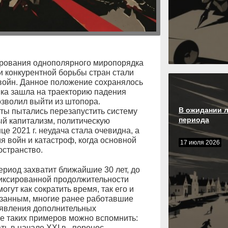
рования однополярного миропорядка
и конкурентной борьбы стран стали
 войн. Данное положение сохранялось
мика зашла на траекторию падения
озволил выйти из штопора.
В ожидании 
ы пытались перезапустить систему
периода
ый капитализм, политическую
е 2021 г. неудача стала очевидна, а
мя войн и катастроф, когда основной
17 июля 2026
остранство.
риод захватит ближайшие 30 лет, до
фиксированной продолжительности
огут как сократить время, так его и
язанным, многие ранее работавшие
оявления дополнительных
е таких примеров можно вспомнить:
ть в начале XXI в., перенос