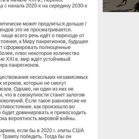
а с начала 2020-х на середину 2030-х
етически может продлиться дольше /
ендов это не просматривается.
чаще всего речь идёт о переходе от
тояния, к Миру панрегионов, будущее
огут сформировать полноценные
более, плюс некоторое количество
не XXI в. мир ждёт устойчивый
ира панрегионов.
уществование нескольких независимых
 игроков, которые не смогут
ов. Однако, ни один из них не
, что в совокупности станет залогом
поколений. Если такое равновесие не
ротивостояние, как произошло во
 будет доминировать и превосходить
ысока вероятность мировой войны.
рием, если бы в 2020 г. элиты США
 Трампу победить. Тогда бы он