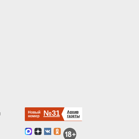
№31
Архив
Новый
й
номер
газеты