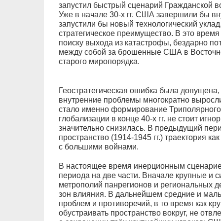
запустил быстрый сценарий Гражданской 
Уже в начале 30-х гг. США завершили бы в
запустили бы новый технологический уклад
стратегическое преимущество. В это время
поиску выхода из катастрофы, бездарно по
между собой за брошенные США в Восточн
старого миропорядка.
Геостратегическая ошибка была допущена, 
внутренние проблемы многократно выросл
стало именно формирование Триполярного 
глобализации в конце 40-х гг. не стоит игно
значительно снизилась. В предыдущий пер
пространство (1914-1945 гг.) траектория ка
с большими войнами.
В настоящее время инерционным сценарием
периода на две части. Вначале крупные и 
метрополий панрегионов и региональных д
зон влияния. В дальнейшем средние и мал
проблем и противоречий, в то время как кр
обустраивать пространство вокруг, не отвле