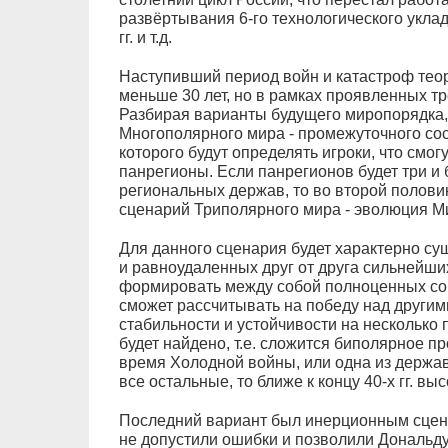
развёртывания 6-го технологического уклад
гг. и т.д.
Наступивший период войн и катастроф теор
меньше 30 лет, но в рамках проявленных тр
Разбирая варианты будущего миропорядка, 
Многополярного мира - промежуточного сос
которого будут определять игроки, что см
панрегионы. Если панрегионов будет три и 
региональных держав, то во второй полови
сценарий Триполярного мира - эволюция М
Для данного сценария будет характерно с
и равноудаленных друг от друга сильнейших
формировать между собой полноценных союз
сможет рассчитывать на победу над другими
стабильности и устойчивости на несколько 
будет найдено, т.е. сложится биполярное п
время Холодной войны, или одна из держав
все остальные, то ближе к концу 40-х гг. в
Последний вариант был инерционным сцена
не допустили ошибки и позволили Дональду