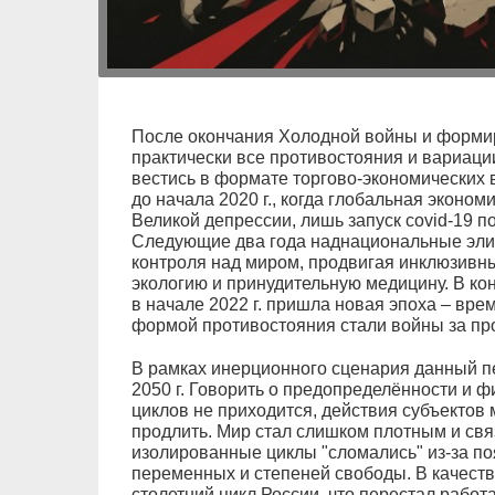
После окончания Холодной войны и форми
практически все противостояния и вариаци
вестись в формате торгово-экономических
до начала 2020 г., когда глобальная эконо
Великой депрессии, лишь запуск covid-19 п
Следующие два года наднациональные элит
контроля над миром, продвигая инклюзивн
экологию и принудительную медицину. В конц
в начале 2022 г. пришла новая эпоха – вре
формой противостояния стали войны за пр
В рамках инерционного сценария данный пе
2050 г. Говорить о предопределённости и 
циклов не приходится, действия субъектов м
продлить. Мир стал слишком плотным и св
изолированные циклы "сломались" из-за п
переменных и степеней свободы. В качеств
столетний цикл России, что перестал работа