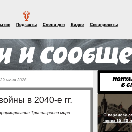
ытия
Подкасты
Слово дня
Видео
Спецпроекты
 29 июня 2026
ойны в 2040-е гг.
 формирование Триполярного мира
О переносе 
через 15–20 л