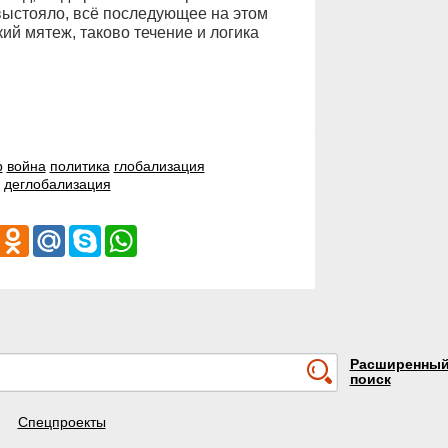
и выстояло, всё последующее на этом
й мятеж, таково течение и логика
р
война
политика
глобализация
деглобализация
iber
Odnoklassniki
Mail.Ru
Skype
WhatsApp
Расширенны
поиск
Спецпроекты