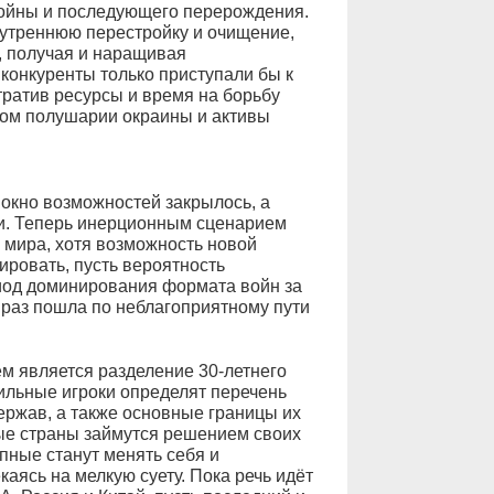
войны и последующего перерождения.
нутреннюю перестройку и очищение,
, получая и наращивая
 конкуренты только приступали бы к
тратив ресурсы и время на борьбу
ом полушарии окраины и активы
окно возможностей закрылось, а
и. Теперь инерционным сценарием
мира, хотя возможность новой
рировать, пусть вероятность
иод доминирования формата войн за
к раз пошла по неблагоприятному пути
 является разделение 30-летнего
сильные игроки определят перечень
ержав, а также основные границы их
ые страны займутся решением своих
упные станут менять себя и
каясь на мелкую суету. Пока речь идёт