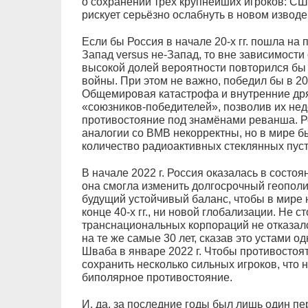
о сохранении трёх крупнейших игроков: США
рискует серьёзно ослабнуть в новом изводе
Если бы Россия в начале 20-х гг. пошла на
Запад versus не-Запад, то вне зависимости 
высокой долей вероятности повторился бы
войны. При этом не важно, победил бы в 20-
Общемировая катастрофа и внутренние дря
«союзников-победителей», позволив их не
противостояние под знамёнами реванша. Р
аналогии со ВМВ некорректны, но в мире б
количество радиоактивных стеклянных пус
В начале 2022 г. Россия оказалась в состоя
она смогла изменить долгосрочный геополи
будущий устойчивый баланс, чтобы в мире
конце 40-х гг., ни новой глобализации. Не с
транснациональных корпораций не отказалс
на те же самые 30 лет, сказав это устами о
Шваба в январе 2022 г. Чтобы противостоя
сохранить несколько сильных игроков, что
биполярное противостояние.
И, да, за последние годы был лишь один пер