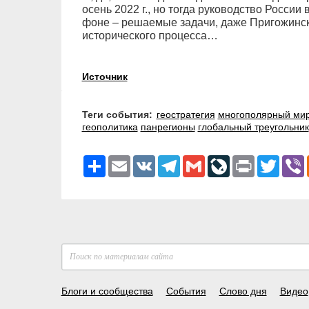
осень 2022 г., но тогда руководство Росси
фоне – решаемые задачи, даже Пригожински
исторического процесса…
Источник
Теги события:
геостратегия
многополярный ми
геополитика
панрегионы
глобальный треугольник
Ресурс
Email
VK
Telegram
Gmail
LiveJournal
Print
Twitter
V
Блоги и сообщества
События
Слово дня
Видео