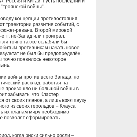
, Россия и Китай, пусть последний и
 "троянской войны".
 поводу концепции противостояния
от траектории развития событий, с
 сюжет-реванш Второй мировой
е гг. не-Запад или проиграл.
зги точно также ослабили бы
добитым противникам начать новое
езультат не был бы предопределён,
ы точно появилось некоторое
тынь.
нии войны против всего Запада, но
тический расклад, работая на
 не произошло ни большой войны в
тоит забывать, что Кластер
я от своих планов, а лишь взял паузу
дного из своих герольдов – Клауса
ть их планам миру необходимо
 не позволят сформировать
иод, когда риски сильно росли –