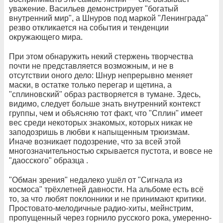
уважение. Васильев демонстрирует "богатый
внутренний мир", а Шнуров под маркой "Ленинграда"
резво откликается на события и тенденции
окружающего мира.
При этом обнаружить некий стержень творчества
почти не представляется возможным, и не в
отсутствии оного дело: Шнур непрерывно меняет
маски, в остатке только перегар и щетина, а
"сплиновский" образ растворяется в тумане. Здесь,
видимо, следует больше знать внутренний контекст
группы, чем и объясняю тот факт, что "Сплин" имеет
вес среди некоторых знакомых, которых никак не
заподозришь в любви к напыщенным трюизмам.
Иначе возникает подозрение, что за всей этой
многозначительностью скрывается пустота, и вовсе не
"даосского" образца .
"Обман зрения" недалеко ушёл от "Сигнала из
космоса" трёхлетней давности. На альбоме есть всё
то, за что любят поклонники и не принимают критики.
Простовато-мелодичные радио-хиты, мейнстрим,
пропущенный через горнило русского рока, умеренно-