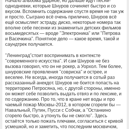
Начало альбома ударное, но дальше идут песни-
однодневки, которые Шнуров сочиняет быстро и со
вкусом. Вспомнить содержание спустя время не так уж
и просто. Сыграно всё очень прилично, Шнуров всё
ещё осмысляет эстраду, диско, некоторые номера так
вполне себе песенки из знаменитых детских фильмов
восьмидесятых — вроде "Электроника" или "Петрова
и Васечкина". Понятное дело — какое время, такой и
саундтрек получается.
"Ленинград"стоит воспринимать в контексте
"современного искусства". И сам Шнуров не без
вызова говорил, что он не рокер, а Уорхол. Тем более,
шнуровские проявления "совриска" и острее, и
веселее. Не всегда, иногда получается в сотый раз
рассказанный анекдот. Шнуров не боится попасть на
территорию Петросяна, но, с другой стороны, именно
он может себе позволить выдать отвяз и по лексике, и
по содержанию. Про то, что в кране нет воды и про
чаемый пожар Москвы-2012, в котором сгорели бы —
Навальный, Путин, Пусси с Собчак, а "Останкино
сгорело быстро, а утонуть бы не смогло". Здесь
остаётся только пожать плечами, согласиться с кривой
усмешкой, но и заметить, что последним москвичом,