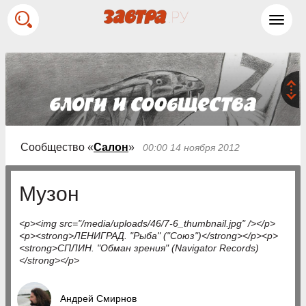
Toggl
navig
Сообщество «
Салон
»
00:00 14 ноября 2012
Музон
<p><img src="/media/uploads/46/7-6_thumbnail.jpg" /></p>
<p><strong>ЛЕНИГРАД. "Рыба" ("Союз")</strong></p><p>
<strong>СПЛИН. "Обман зрения" (Navigator Records)
</strong></p>
Андрей Смирнов