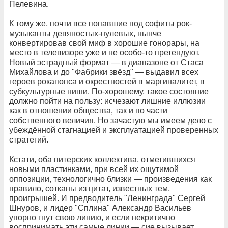
Пелевина.
К тому же, почти все попавшие под софиты рок-
музыканты девяностых-нулевых, нынче
конвертировав свой миф в хорошие гонорары, на
место в телевизоре уже и не особо-то претендуют.
Новый эстрадный формат — в диапазоне от Стаса
Михайлова и до "Фабрики звёзд" — выдавил всех
героев рокапопса и окрестностей в маргиналитет, в
субкультурные ниши. По-хорошему, такое состояние
должно пойти на пользу: исчезают лишние иллюзии
как в отношении общества, так и по части
собственного величия. Но зачастую мы имеем дело с
убеждённой стагнацией и эксплуатацией проверенных
стратегий.
Кстати, оба питерских коллектива, отметившихся
новыми пластинками, при всей их ощутимой
оппозиции, технологично близки — произведения как
правило, сотканы из цитат, известных тем,
проигрышей. И предводитель "Ленинграда" Сергей
Шнуров, и лидер "Сплина" Александр Васильев
упорно гнут свою линию, и если некритично
воспринимать эти самые линии — сие вызывает