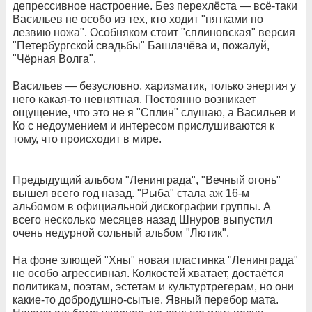
депрессивное настроение. Без перехлёста — всё-таки
Васильев не особо из тех, кто ходит "пятками по
лезвию ножа". Особняком стоит "сплиновская" версия
"Петербургской свадьбы" Башлачёва и, пожалуй,
"Чёрная Волга".
Васильев — безусловно, харизматик, только энергия у
него какая-то невнятная. Постоянно возникает
ощущение, что это не я "Сплин" слушаю, а Васильев и
Ко с недоумением и интересом прислушиваются к
тому, что происходит в мире.
Предыдущий альбом "Ленинграда", "Вечный огонь"
вышел всего год назад. "Рыба" стала аж 16-м
альбомом в официальной дискографии группы. А
всего несколько месяцев назад Шнуров выпустил
очень недурной сольный альбом "Лютик".
На фоне злющей "Хны" новая пластинка "Ленинграда"
не особо агрессивная. Колкостей хватает, достаётся
политикам, поэтам, эстетам и культуртрегерам, но они
какие-то добродушно-сытые. Явный перебор мата.