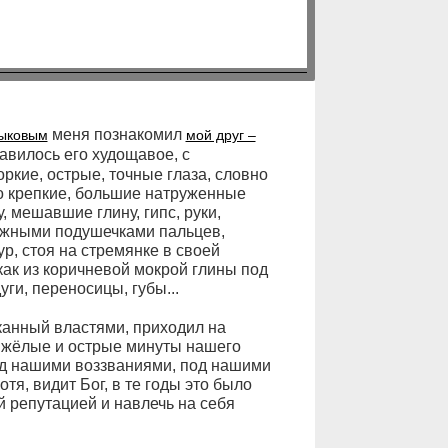
меня познакомил
ыковым
мой друг –
равилось его худощавое, с
ркие, острые, точные глаза, словно
го крепкие, большие натруженные
, мешавшие глину, гипс, руки,
ежными подушечками пальцев,
р, стоя на стремянке в своей
как из коричневой мокрой глины под
ги, переносицы, губы...
канный властями, приходил на
яжёлые и острые минуты нашего
од нашими воззваниями, под нашими
я, видит Бог, в те годы это было
й репутацией и навлечь на себя