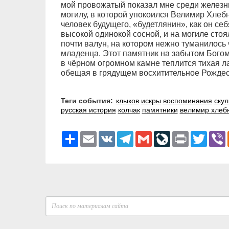
мой провожатый показал мне среди железн
могилу, в которой упокоился Велимир Хлебн
человек будущего, «будетлянин», как он се
высокой одинокой сосной, и на могиле сто
почти валун, на котором нежно туманилось 
младенца. Этот памятник на забытом Бого
в чёрном огромном камне теплится тихая л
обещая в грядущем восхитительное Рождес
Теги события:
клыков
искры
воспоминания
скул
русская история
колчак
памятники
велимир хлеб
Ресурс
Email
VK
Telegram
Gmail
LiveJournal
Print
Twitter
V