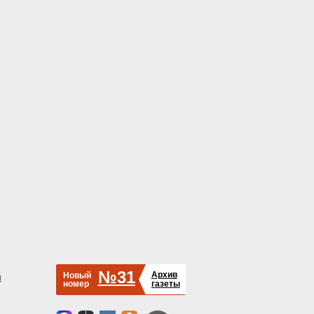
№31
Архив
Новый
й
номер
газеты