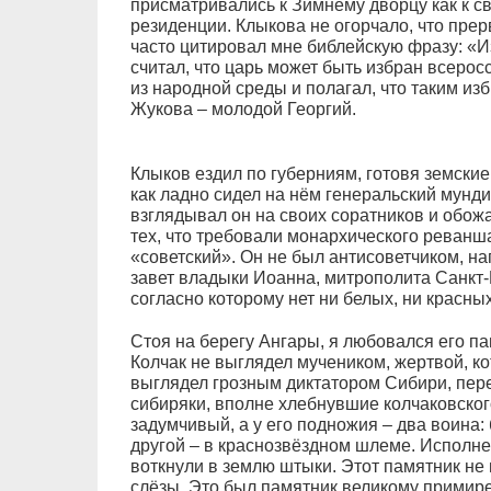
присматривались к Зимнему дворцу как к с
резиденции. Клыкова не огорчало, что прер
часто цитировал мне библейскую фразу: «И
считал, что царь может быть избран всеро
из народной среды и полагал, что таким из
Жукова – молодой Георгий.
Клыков ездил по губерниям, готовя земские
как ладно сидел на нём генеральский мундир
взглядывал он на своих соратников и обожа
тех, что требовали монархического реванш
«советский». Он не был антисоветчиком, н
завет владыки Иоанна, митрополита Санкт-П
согласно которому нет ни белых, ни красных,
Стоя на берегу Ангары, я любовался его п
Колчак не выглядел мучеником, жертвой, к
выглядел грозным диктатором Сибири, пере
сибиряки, вполне хлебнувшие колчаковског
задумчивый, а у его подножия – два воина: 
другой – в краснозвёздном шлеме. Исполне
воткнули в землю штыки. Этот памятник не 
слёзы. Это был памятник великому примир