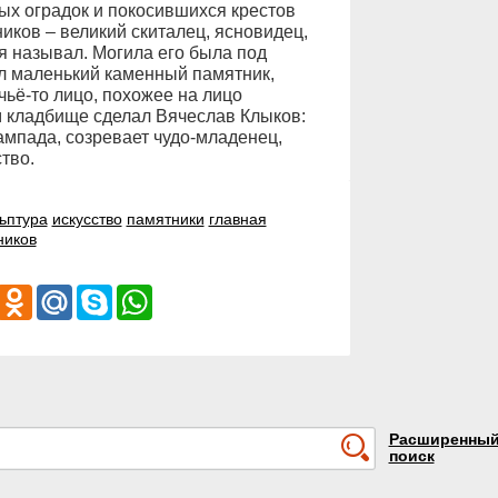
ых оградок и покосившихся крестов
иков – великий скиталец, ясновидец,
бя называл. Могила его была под
ял маленький каменный памятник,
чьё-то лицо, похожее на лицо
м кладбище сделал Вячеслав Клыков:
ампада, созревает чудо-младенец,
тво.
ьптура
искусство
памятники
главная
ников
iber
Odnoklassniki
Mail.Ru
Skype
WhatsApp
Расширенны
поиск