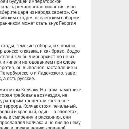
воей будущей императорской
валась романовская династия, и он
зберите царя из народа своего». Он
ссийским сходом, вселенским собором
бранником может стать внук Георгия
 сходы, земские соборы, и я помню,
 донского казака, и как браво, бодро
телей. Он был монархист, но не из
а и кипели негодованием при слове
апротив, он выполнял наставление и
етербургского и Ладожского, завет,
 а есть русские.
амятником Колчаку. На этом памятнике
оторая требовала возмездия, не
д которым трепетали крестьяне-
о террора. Колчак стоял печальный,
белый и красный, один – в эполетах,
нные смирения и раскаяния, они
прославлял Колчака и не лил по нему
ению и прекращению кровавой