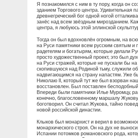
Я познакомился с ним в ту пору, когда он с
зданием Торгового центра. Удивительная па
древнегреческий бог одной ногой отталкива
занёс над всем звёздным мирозданием. Ка
центра, я любуюсь этой эллинской скульпту
Тогда он был вдохновлён огромным, на всю 
на Руси памятники всем русским святым и 
радетелям и богатырям, которые делали Рус
просто художественный проект, это был ду
на Руси стражей, которые не пускали бы н
скопившуюся над Родиной тьму, служили о
надвигающимся на страну напастям. Уже б
Николаю II, который тут же был взорван н
восстановлен. Был поставлен бесподобный
Впереди были памятники Илье Муромцу, ра
конечно, благословенному маршалу Жукову, 
боготворил. Он считал Жукова, тайно пове
новой российской династии.
Клыков был монархист и верил в возможно
монархического строя. Он на дух не выноси
Испании потомков романовского рода, кото