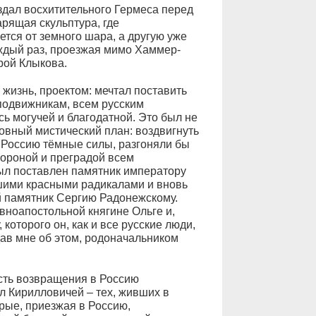
оздал восхитительного Гермеса перед
рящая скульптура, где
ется от земного шара, а другую уже
ждый раз, проезжая мимо Хаммер-
рой Клыкова.
жизнь, проектом: мечтал поставить
подвижникам, всем русским
ь могучей и благодатной. Это был не
ховный мистический план: воздвигнуть
а Россию тёмные силы, разгоняли бы
бороной и преградой всем
ыл поставлен памятник императору
ашими красными радикалами и вновь
 памятник Сергию Радонежскому.
вноапостольной княгине Ольге и,
которого он, как и все русские люди,
дав мне об этом, родоначальником
сть возвращения в Россию
л Кирилловичей – тех, живших в
рые, приезжая в Россию,