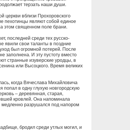
продолжает терзать наши души.
й церкви вблизи Прохоровского
кие пехотинцы являют собой единое
на этом священном поле брани.
т, последней среди тех русско-
ые явили свои таланты в поздние
 уход был огромной потерей. После
 не заполнена. И эту пустоту вместо
ют странные изуверские уродцы, в
Есенина или Высоцкого. Время великих
лась, когда Вячеслава Михайловича
 я попал в одну глухую новгородскую
ерковь – деревянная, старая,
евшей кровлей. Она напоминала
 и медленно разрушался под напором
адбище, бродил среди утлых могил, и