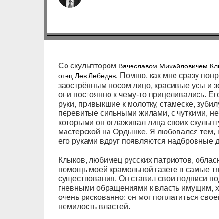
Со скульптором
Вячеславом Михайловичем Кл
. Помню, как мне сразу пон
отец Лев Лебедев
заострённым носом лицо, красивые усы и зо
они постоянно к чему-то прицеливались. Е
руки, привыкшие к молотку, стамеске, зубилу
перевитые сильными жилами, с чуткими, н
которыми он оглаживал лица своих скульпту
мастерской на Ордынке. Я любовался тем, 
его руками вдруг появляются надбровные ду
Клыков, любимец русских патриотов, облас
помощь моей крамольной газете в самые т
существования. Он ставил свои подписи п
гневными обращениями к власть имущим, хот
очень рискованно: он мог поплатиться свое
немилость властей.