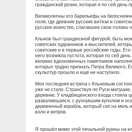
гражданской розни, которая и по сей день 
Великолепны его барельефы на белоснежно
поля, где древние русские витязи и советс
русское воинство, слагавшее свои головы 
Клыков был грандиозной фигурой, быть може
советских художников и мыслителей, котор
советские и в первые российские годы. Его
него возникла пустота, которая по сей день
великих вдохновенных памятников наполня
которых трудно признать Петра Великого, 
скульптур прошло и ещё не наступило.
Моя последняя встреча с Клыковым состоя
уже не стало. Странствуя по Руси-матушке,
деревню. У кладбищенского входа стояла ц
развалившаяся, с рухнувшим куполом и ос
деревянный корабль, который сел на мель
волн и ветров.
Я прошёл мимо этой печальной руины на кл