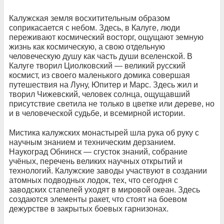
Калужская земля восхитительным образом
соприкасается с небом. Здесь, в Калуге, люди
переживают космический восторг, ощущают земную
жизнь как космическую, а свою отдельную
человеческую душу как часть души вселенской. В
Калуге творил Циолковский — великий русский
космист, из своего маленького домика совершая
путешествия на Луну, Юпитер и Марс. Здесь жил и
творил Чижевский, человек солнца, ощущавший
присутствие светила не только в цветке или дереве, но
и в человеческой судьбе, и всемирной истории.
Мистика калужских монастырей шла рука об руку с
научным знанием и техническим дерзанием.
Наукоград Обнинск — сгусток знаний, собрание
учёных, перечень великих научных открытий и
технологий. Калужские заводы участвуют в создании
атомных подводных лодок, тех, что сегодня с
заводских стапелей уходят в мировой океан. Здесь
создаются элементы ракет, что стоят на боевом
дежурстве в закрытых боевых гарнизонах.