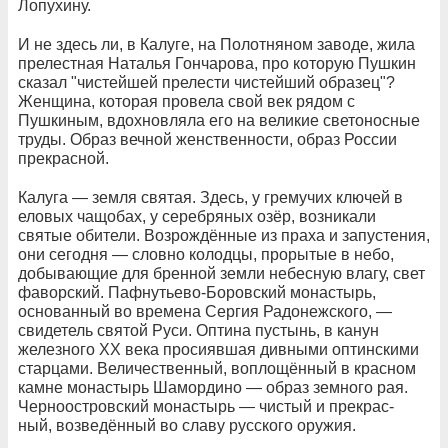
Лопухину.
И не здесь ли, в Калуге, на Полотняном заводе, жила
прелестная Наталья Гончарова, про которую Пушкин
сказал "чистейшей прелести чистейший образец"?
Женщина, которая провела свой век рядом с
Пушкиным, вдохновляла его на великие светоносные
труды. Образ вечной женственности, образ России
прекрасной.
Калуга — земля святая. Здесь, у гремучих ключей в
еловых чащобах, у серебряных озёр, возникали
святые обители. Возрождённые из праха и запустения,
они сегодня — словно колодцы, прорытые в небо,
добывающие для бренной земли небесную влагу, свет
фаворский. Пафнутьево-Боровский монастырь,
основанный во времена Сергия Радонежского, —
свидетель святой Руси. Оптина пустынь, в канун
железного XX века просиявшая дивными оптинскими
старцами. Величественный, воплощённый в красном
камне монастырь Шамордино — образ земного рая.
Черноостровский монастырь — чистый и прекрас-
ный, возведённый во славу русского оружия.