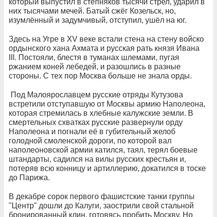
который выпустил в степняков тысячи стрел, ударил в
них тысячами мечей. Батый сжёг Козельск, но,
изумлённый и задумчивый, отступил, ушёл на юг.
Здесь на Угре в XV веке встали стена на стену войско
ордынского хана Ахмата и русская рать князя Ивана
III. Постояли, блестя в туманах шлемами, пугая
ржанием коней лебедей, и разошлись в разные
стороны. С тех пор Москва больше не знала орды.
Под Малоярославцем русские отряды Кутузова
встретили отступавшую от Москвы армию Наполеона,
которая стремилась в хлебные калужские земли. В
смертельных схватках русские развернули орду
Наполеона и погнали её в губительный желоб
голодной смоленской дороги, по которой вал
наполеоновской армии катился, таял, терял боевые
штандарты, садился на вилы русских крестьян и,
потеряв всю конницу и артиллерию, докатился в тоске
до Парижа.
В декабре сорок первого фашистские танки группы
"Центр" дошли до Калуги, заострили свой стальной
бронированный клин, готовясь пробить Москву. Но