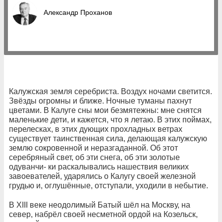
Александр Проханов
Калужская земля серебриста. Воздух ночами светится.
Звёзды огромны и ближе. Ночные туманы пахнут
цветами. В Калуге сны мои безмятежны: мне снятся
маленькие дети, и кажется, что я летаю. В этих поймах,
перелесках, в этих дующих прохладных ветрах
существует таинственная сила, делающая калужскую
землю сокровенной и неразгаданной. Об этот
серебряный свет, об эти снега, об эти золотые
одуванчи- ки раскалывались нашествия великих
завоевателей, ударялись о Калугу своей железной
грудью и, оглушённые, отступали, уходили в небытие.
В XIII веке неодолимый Батый шёл на Москву, на
север, набрёл своей несметной ордой на Козельск,