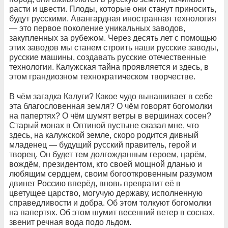
расти и цвести. Плоды, которые они станут приносить,
будут русскими. Авангардная иностранная технология
— это первое поколение уникальных заводов,
закупленных за рубежом. Через десять лет с помощью
этих заводов мы станем строить наши русские заводы,
русские машины, создавать русские отечественные
технологии. Калужская тайна проявляется и здесь, в
этом грандиозном технократическом творчестве.
В чём загадка Калуги? Какое чудо вынашивает в себе
эта благословенная земля? О чём говорят богомолки
на папертях? О чём шумят ветры в вершинах сосен?
Старый монах в Оптиной пустыне сказал мне, что
здесь, на калужской земле, скоро родится дивный
младенец — будущий русский правитель, герой и
творец. Он будет тем долгожданным героем, царём,
вождём, президентом, кто своей мощной дланью и
любящим сердцем, своим богооткровенным разумом
двинет Россию вперёд, вновь превратит её в
цветущее царство, могучую державу, исполненную
справедливости и добра. Об этом толкуют богомолки
на папертях. Об этом шумит весенний ветер в соснах,
звенит речная вода подо льдом.