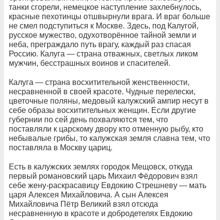
танки сгорели, немецкое наступление захлебнулось,
красные пехотинцы отшвырнули врага. И враг больше
не смел подступиться к Москве. Здесь, под Калугой,
русское мужество, одухотворённое тайной земли и
неба, преграждало путь врагу, каждый раз спасая
Россию. Калуга — страна отважных, светлых ликом
мужчин, бесстрашных воинов и спасителей.
Калуга — страна восхитительной женственности,
несравненной в своей красоте. Чудные перелески,
цветочные поляны, медовый калужский ампир несут в
себе образы восхитительных женщин. Если другие
губернии по сей день похваляются тем, что
поставляли к царскому двору кто отменную рыбу, кто
небывалые грибы, то калужская земля славна тем, что
поставляла в Москву цариц.
Есть в калужских землях городок Мещовск, откуда
первый романовский царь Михаил Фёдорович взял
себе жену-раскрасавицу Евдокию Стрешневу — мать
царя Алексея Михайловича. А сын Алексея
Михайловича Пётр Великий взял отсюда
несравненную в красоте и добродетелях Евдокию