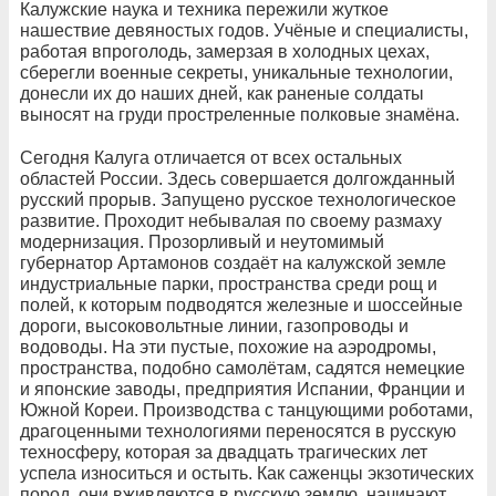
Калужские наука и техника пережили жуткое
нашествие девяностых годов. Учёные и специалисты,
работая впроголодь, замерзая в холодных цехах,
сберегли военные секреты, уникальные технологии,
донесли их до наших дней, как раненые солдаты
выносят на груди простреленные полковые знамёна.
Сегодня Калуга отличается от всех остальных
областей России. Здесь совершается долгожданный
русский прорыв. Запущено русское технологическое
развитие. Проходит небывалая по своему размаху
модернизация. Прозорливый и неутомимый
губернатор Артамонов создаёт на калужской земле
индустриальные парки, пространства среди рощ и
полей, к которым подводятся железные и шоссейные
дороги, высоковольтные линии, газопроводы и
водоводы. На эти пустые, похожие на аэродромы,
пространства, подобно самолётам, садятся немецкие
и японские заводы, предприятия Испании, Франции и
Южной Кореи. Производства с танцующими роботами,
драгоценными технологиями переносятся в русскую
техносферу, которая за двадцать трагических лет
успела износиться и остыть. Как саженцы экзотических
пород, они вживляются в русскую землю, начинают