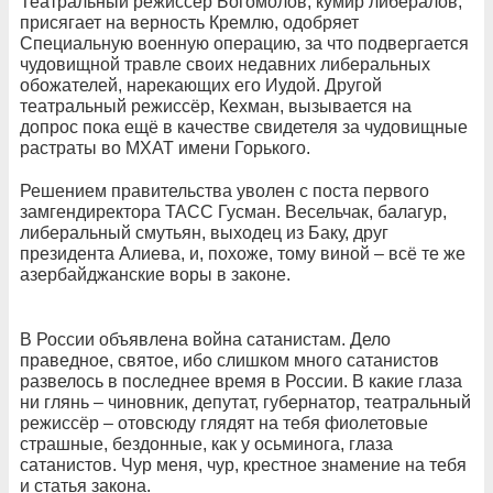
Театральный режиссёр Богомолов, кумир либералов,
присягает на верность Кремлю, одобряет
Специальную военную операцию, за что подвергается
чудовищной травле своих недавних либеральных
обожателей, нарекающих его Иудой. Другой
театральный режиссёр, Кехман, вызывается на
допрос пока ещё в качестве свидетеля за чудовищные
растраты во МХАТ имени Горького.
Решением правительства уволен с поста первого
замгендиректора ТАСС Гусман. Весельчак, балагур,
либеральный смутьян, выходец из Баку, друг
президента Алиева, и, похоже, тому виной – всё те же
азербайджанские воры в законе.
В России объявлена война сатанистам. Дело
праведное, святое, ибо слишком много сатанистов
развелось в последнее время в России. В какие глаза
ни глянь – чиновник, депутат, губернатор, театральный
режиссёр – отовсюду глядят на тебя фиолетовые
страшные, бездонные, как у осьминога, глаза
сатанистов. Чур меня, чур, крестное знамение на тебя
и статья закона.