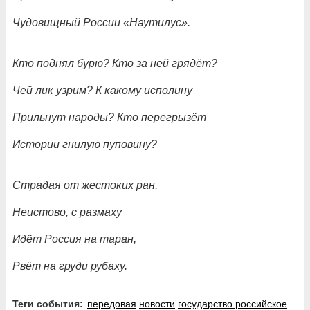
Чудовищный России «Наутилус».
Кто поднял бурю? Кто за ней грядёт?
Чей лик узрим? К какому исполину
Прильнут народы? Кто перегрызёт
Истории гнилую пуповину?
Страдая от жестоких ран,
Неистово, с размаху
Идёт Россия на таран,
Рвёт на груди рубаху.
Теги события:
передовая
новости
государство российское