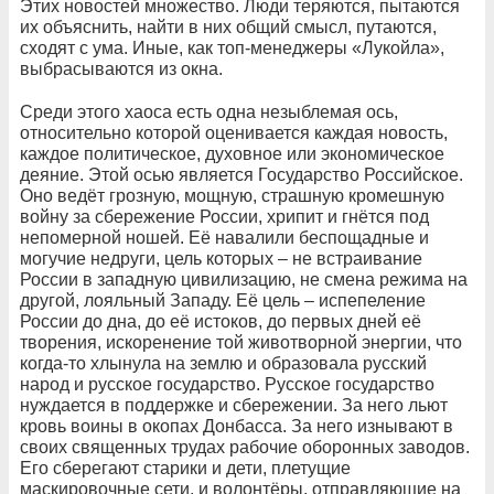
Этих новостей множество. Люди теряются, пытаются
их объяснить, найти в них общий смысл, путаются,
сходят с ума. Иные, как топ-менеджеры «Лукойла»,
выбрасываются из окна.
Среди этого хаоса есть одна незыблемая ось,
относительно которой оценивается каждая новость,
каждое политическое, духовное или экономическое
деяние. Этой осью является Государство Российское.
Оно ведёт грозную, мощную, страшную кромешную
войну за сбережение России, хрипит и гнётся под
непомерной ношей. Её навалили беспощадные и
могучие недруги, цель которых – не встраивание
России в западную цивилизацию, не смена режима на
другой, лояльный Западу. Её цель – испепеление
России до дна, до её истоков, до первых дней её
творения, искоренение той животворной энергии, что
когда-то хлынула на землю и образовала русский
народ и русское государство. Русское государство
нуждается в поддержке и сбережении. За него льют
кровь воины в окопах Донбасса. За него изнывают в
своих священных трудах рабочие оборонных заводов.
Его сберегают старики и дети, плетущие
маскировочные сети, и волонтёры, отправляющие на