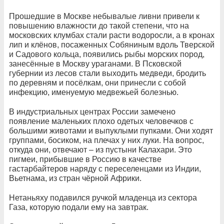
Прошедшие в Москве небывалые ливни привели к
повышению влажности до такой степени, что на
московских клумбах стали расти водоросли, а в кронах
лип и клёнов, посаженных Собяниным вдоль Тверской
и Садового кольца, появились рыбы морских пород,
занесённые в Москву ураганами. В Псковской
губернии из лесов стали выходить медведи, бродить
по деревням и посёлкам, они принесли с собой
инфекцию, именуемую медвежьей болезнью.
В индустриальных центрах России замечено
появление маленьких плохо одетых человечков с
большими животами и выпуклыми пупками. Они ходят
группами, босиком, на плечах у них луки. На вопрос,
откуда они, отвечают – из пустыни Калахари. Это
пигмеи, прибывшие в Россию в качестве
гастарбайтеров наряду с переселенцами из Индии,
Вьетнама, из стран чёрной Африки.
Нетаньяху подавился ручкой младенца из сектора
Газа, которую подали ему на завтрак.