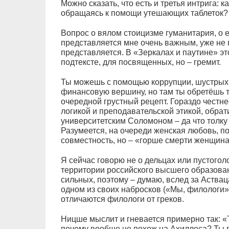
Можно сказать, что есть и третья интрига: к
обращаясь к помощи утешающих таблеток?
Вопрос о вялом стоицизме гуманитария, о
представляется мне очень важным, уже не 
представляется. В «Зеркалах и паутине» это
подтексте, для посвященных, но – гремит.
Ты можешь с помощью коррупции, шустрых п
финансовую вершину, но там ты обретёшь т
очередной грустный рецепт. Гораздо честне
логикой и преподавательской этикой, обрат
университетским Соломоном – да что толку
Разумеется, на очереди женская любовь, по
совместность, но – «горше смерти женщи
Я сейчас говорю не о дельцах или пустогол
территории российского высшего образован
сильных, поэтому – думаю, вслед за Аств
одном из своих набросков («Мы, филологи»
отличаются филологи от греков.
Ницше мыслит и гневается примерно так: «
почему вообще не похож на Ахиллеса? Ты