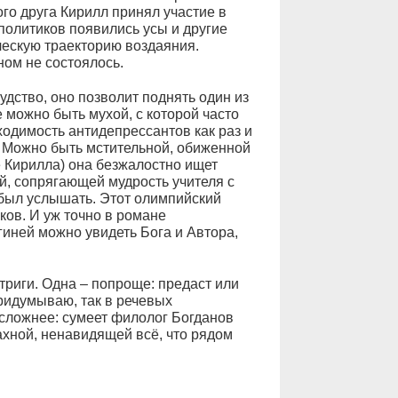
о друга Кирилл принял участие в
 политиков появились усы и другие
ческую траекторию воздаяния.
ном не состоялось.
удство, оно позволит поднять один из
можно быть мухой, с которой часто
ходимость антидепрессантов как раз и
. Можно быть мстительной, обиженной
 Кирилла) она безжалостно ищет
, сопрягающей мудрость учителя с
 был услышать. Этот олимпийский
ков. И уж точно в романе
гиней можно увидеть Бога и Автора,
нтриги. Одна – попроще: предаст или
придумываю, так в речевых
осложнее: сумеет филолог Богданов
ахной, ненавидящей всё, что рядом