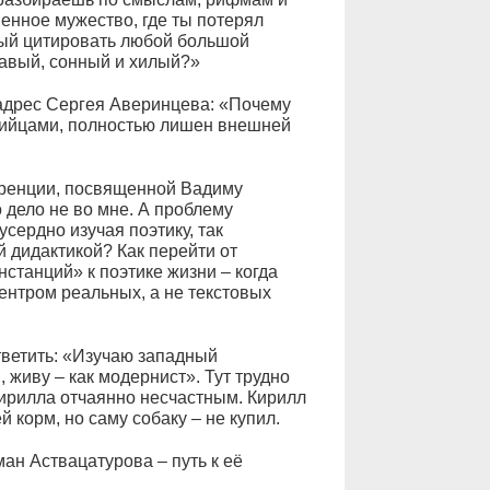
венное мужество, где ты потерял
вый цитировать любой большой
гавый, сонный и хилый?»
 адрес Сергея Аверинцева: «Почему
тийцами, полностью лишен внешней
еренции, посвященной Вадиму
 дело не во мне. А проблему
сердно изучая поэтику, так
 дидактикой? Как перейти от
станций» к поэтике жизни – когда
ентром реальных, а не текстовых
тветить: «Изучаю западный
живу – как модернист». Тут трудно
Кирилла отчаянно несчастным. Кирилл
й корм, но саму собаку – не купил.
ман Аствацатурова – путь к её