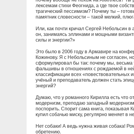
лексемам стихи Феогнида, а где твое собст
трагический пессимизм? Почему ты – гото
памятник словесности – такой мелкий, плю
Или, как почти кричал Сергей Небольсин в
он, занимаясь эллинами и мощными визан
силы и энергии?»
Это было в 2006 году в Армавире на конф
Кожинову. Я с Небольсиным не согласен, но
сформулировал бы так: почему мы, весьма у
фальшивы в отношениях с рождаемой в ней
классификации всех «повествовательных ин
учёный и преподаватель должен стать эпиц
энергий?
Думаю, что у романного Кирилла есть что о
модернизм, преподаю западный модернизм, 
поспорить. Спорит сама книга, показывая 
купил собачью миску, регулярно меняет в не
Нет собаки! А ведь нужна живая собака! Ро
обретению.