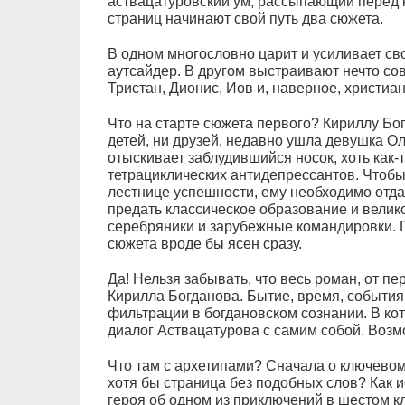
аствацатуровский ум, рассыпающий перед н
страниц начинают свой путь два сюжета.
В одном многословно царит и усиливает св
аутсайдер. В другом выстраивают нечто со
Тристан, Дионис, Иов и, наверное, христиан
Что на старте сюжета первого? Кириллу Бог
детей, ни друзей, недавно ушла девушка Оль
отыскивает заблудившийся носок, хоть как
тетрациклических антидепрессантов. Чтобы
лестнице успешности, ему необходимо отда
предать классическое образование и велико
серебряники и зарубежные командировки.
сюжета вроде бы ясен сразу.
Да! Нельзя забывать, что весь роман, от пе
Кирилла Богданова. Бытие, время, события 
фильтрации в богдановском сознании. В кот
диалог Аствацатурова с самим собой. Возм
Что там с архетипами? Сначала о ключевом 
хотя бы страница без подобных слов? Как 
героя об одном из приключений в шестом к