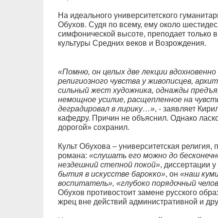
На идеального университетского гуманита
Обухов. Судя по всему, ему около шестидес
симфонической высоте, преподает только 
культуры Средних веков и Возрождения.
«Помню, он целых две лекции вдохновенно
религиозного чувства у живописцев, архи
сильный жест художника, однажды предъя
немощное усилие, расщепленное на чувств
деградировал в лирику…»
, - заявляет Кири
кафедру. Причин не объяснил. Однако лас
дорогой» сохранил.
Культ Обухова – университетская религия,
романа:
«слушать его можно до бесконечн
нездешний степной покой»
, диссертации у
бытия в искусстве барокко»
, он
«наш куми
воспитатель», «глубоко порядочный челов
Обухов противостоит замене русского обра
жрец вне действий административной и дру