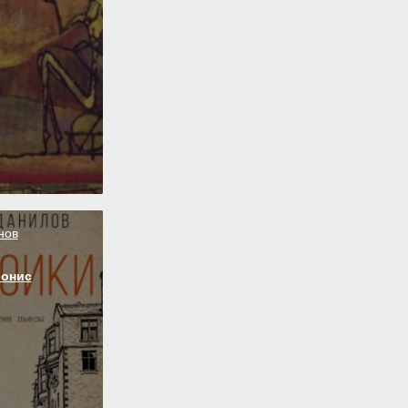
нов
ионис