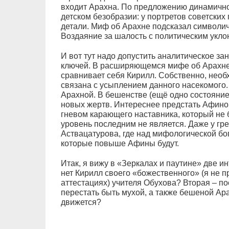
входит Арахна. По предложению динамичног
детском безобразии: у портретов советских
детали. Миф об Арахне подсказал символи
Воздаяние за шалость с политическим укло
И вот тут надо допустить аналитическое зан
ключей. В расширяющемся мифе об Арахне 
сравнивает себя Кирилл. Собственно, необ
связана с усыплением данного насекомого
Арахной. В бешенстве (ещё одно состояние
новых жертв. Интереснее предстать Афиной
гневом карающего наставника, который не
уровень последним не является. Даже у гре
Аствацатурова, где над мифологической бо
которые повыше Афины будут.
Итак, я вижу в «Зеркалах и паутине» две и
нет Кирилл своего «божественного» (я не 
аттестациях) учителя Обухова? Вторая – п
перестать быть мухой, а также бешеной Ар
движется?