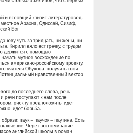
ами столько архетипов, что с первых
ой и всеобщий кризис литературовед-
вместное Арахна, Одиссей, Сизиф,
ский Бог.
данову чуть за тридцать, ни жены, ни
га. Кирилл вяло ест гречку, с трудом
-то держится с помощью
 начать мутное восхождение по
ться американо-российскому проекту,
го учителя Обухова, получить свои
 Потенциальный нравственный вектор
рвого до последнего слова, речь
и речи поступают к нам после
ором, рискну предположить, идёт
ожно, идёт борьба.
образе: паук – паучок – паутина. Есть
исключение. Через воспоминание
лассе английской школы в роман