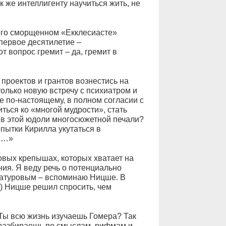
ак же интеллигенту научиться жить, не
 его сморщенном «Екклесиасте»
первое десятилетие –
т вопрос гремит – да, гремит в
роектов и грантов вознестись на
олько новую встречу с психиатром и
е по-настоящему, в полном согласии с
иться ко «многой мудрости», стать
 в этой юдоли многосюжетной печали?
пытки Кирилла укутаться в
на…»
овых крепышах, которых хватает на
ия. Я веду речь о потенциально
ацатуровым – вспоминаю Ницше. В
) Ницше решил спросить, чем
Ты всю жизнь изучаешь Гомера? Так
 разбираешь по смыслам, рифмам и