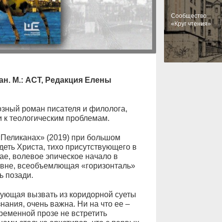
Cообщество
«Круг чтения»
ан. М.: АСТ, Редакция Елены
озный роман писателя и филолога,
 к теологическим проблемам.
 «Пеликанах» (2019) при большом
еть Христа, тихо присутствующего в
ае, волевое эпическое начало в
овне, всеобъемлющая «горизонталь»
ь позади.
бующая вызвать из коридорной суеты
ания, очень важна. Ни на что ее –
овременной прозе не встретить