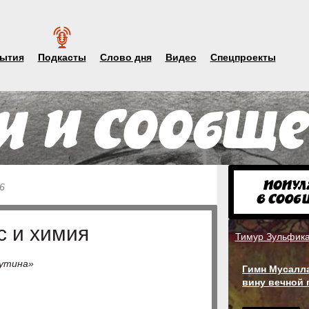
ытия
Подкасты
Слово дня
Видео
Спецпроекты
6
с и химия
Тимур Зульфик
аутина»
Гимн Мусалла
вину вечной 