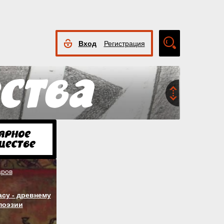
Вход
Регистрация
Расширенный
поиск
аров
су - древнему
поэзии