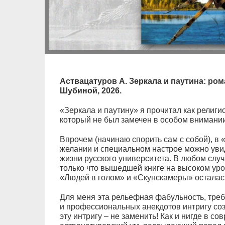
Аствацатуров А. Зеркала и паутина: ром
Шубиной, 2026.
«Зеркала и паутину» я прочитал как религи
который не был замечен в особом внимании
Впрочем (начинаю спорить сам с собой), в
желании и специальном настрое можно увид
жизни русского университета. В любом случ
только что вышедшей книге на высоком ур
«Людей в голом» и «Скунскамеры» осталас
Для меня эта рельефная фабульность, тре
и профессиональных анекдотов интригу созн
эту интригу – не заменить! Как и нигде в с