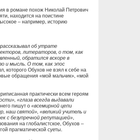
рия в романе похож Николай Петрович
яти, находится на поистине
высокое – например, историю
 рассказывал об утрате
текторов, литераторов, о том, как
вленный, обратился вскоре в
о и мысль. О том, как эпос
лл, которого Обухов не взял к себе на
ковые обращения «мой мальчик», «мой
 приписанная практически всем героям
ости», «глаза всегда выдавали
 него пишут о
«всемирной цепи
р, наш святой», «великий учитель и
ек с безупречной репутацией»
,
зования на глобалистское, Обухов –
гой прагматической суеты.