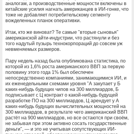
аналогам, а производственные мощности включены в
китайские усилия нагнать американцев в ИИ-гонке, что
тоже не добавляет потребительскому сегменту
вожделенных планок оперативки.
Итак, кто же виноват? Те самые "вторые сыновья"
американской айти-индустрии, что растянули и без
того надутый пузырь технокорпораций до совсем уж
невменяемых размеров.
Пару недель назад была опубликована статистика, по
которой из 1,6% роста американского ВВП за первую
половину этого года 1% был обеспечен
непосредственно компаниями, занимающимися ИИ, и
их еженедельными схемами уровня "А закупает у Б
каких-нибудь будущих чипов на 300 миллиардов, Б
подписывает с Ц контракт о какой-нибудь будущей
разработке ПО на 300 миллиардов, Ц арендует у А
каких-нибудь будущих вычислительных мощностей на
300 миллиардов, в результате чего американский ВВП
растёт на 900 миллиардов, но все остаются при своём,
не забывая при этом активно сосать государственные
деньги", — и это не учитывая сопутствующих ИИ-