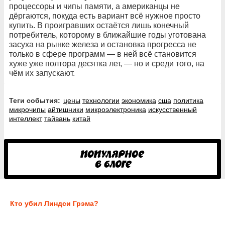
процессоры и чипы памяти, а американцы не
дёргаются, покуда есть вариант всё нужное просто
купить. В проигравших остаётся лишь конечный
потребитель, которому в ближайшие годы уготована
засуха на рынке железа и остановка прогресса не
только в сфере программ — в ней всё становится
хуже уже полтора десятка лет, — но и среди того, на
чём их запускают.
Теги события:
цены
технологии
экономика
сша
политика
микрочипы
айтишники
микроэлектроника
искусственный
интеллект
тайвань
китай
Кто убил Линдси Грэма?