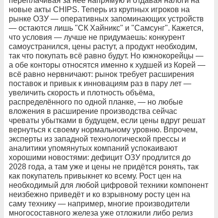
переплачивая за неё напрямую и отдавая налоги на
новые акты CHIPS. Теперь из крупных игроков на
рынке ОЗУ — оперативных запоминающих устройств
— остаются лишь "СК Хайникс" и "Самсунг". Кажется,
что условия — лучше не придумаешь: конкурент
самоустранился, цены растут, а продукт необходим,
так что покупать всё равно будут. Но южнокорейцы —
а обе конторы относятся именно к худшей из Корей —
всё равно нервничают: рынок требует расширения
поставок и привык к инновациям раз в пару лет —
увеличить скорость и плотность объёма,
распределённого по одной планке, — но любые
вложения в расширение производства сейчас
чреваты убытками в будущем, если цены вдруг решат
вернуться к своему нормальному уровню. Впрочем,
эксперты из западной технологической прессы и
аналитики упомянутых компаний успокаивают
хорошими новостями: дефицит ОЗУ продлится до
2028 года, а там уже и цены не придётся ронять, так
как покупатель привыкнет ко всему. Рост цен на
необходимый для любой цифровой техники компонент
неизбежно приведёт и ко взрывному росту цен на
саму технику — например, многие производители
многосоставного железа уже отложили либо релиз