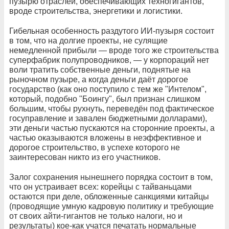
пузырю отраслей, обеспечивающих техногигантов,
вроде строительства, энергетики и логистики.
Гибельная особенность раздутого ИИ-пузыря состоит
в том, что на долгие проекты, не сулящие
немедленной прибыли — вроде того же строительства
суперфабрик полупроводников, — у корпораций нет
воли тратить собственные деньги, поднятые на
рыночном пузыре, а когда деньги даёт дорогое
государство (как оно поступило с тем же "Интелом",
который, подобно "Боингу", был признан слишком
большим, чтобы рухнуть, переведён под фактическое
госуправление и завален бюджетными долларами),
эти деньги частью пускаются на сторонние проекты, а
частью оказываются вложены в неэффективное и
дорогое строительство, в успехе которого не
заинтересован никто из его участников.
Залог сохранения нынешнего порядка состоит в том,
что он устраивает всех: корейцы с тайваньцами
остаются при деле, обложенные санкциями китайцы
(проводящие умную кадровую политику и требующие
от своих айти-гигантов не только налоги, но и
результаты) кое-как учатся печатать нормальные