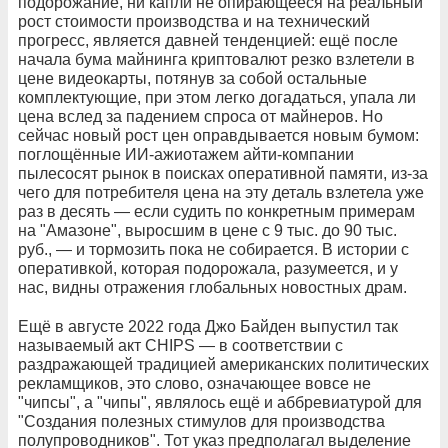
подорожание, ни капли не опирающееся на реальный
рост стоимости производства и на технический
прогресс, является давней тенденцией: ещё после
начала бума майнинга криптовалют резко взлетели в
цене видеокарты, потянув за собой остальные
комплектующие, при этом легко догадаться, упала ли
цена вслед за падением спроса от майнеров. Но
сейчас новый рост цен оправдывается новым бумом:
поглощённые ИИ-ажиотажем айти-компании
пылесосят рынок в поисках оперативной памяти, из-за
чего для потребителя цена на эту деталь взлетела уже
раз в десять — если судить по конкретным примерам
на "Амазоне", выросшим в цене с 9 тыс. до 90 тыс.
руб., — и тормозить пока не собирается. В истории с
оперативкой, которая подорожала, разумеется, и у
нас, видны отражения глобальных новостных драм.
Ещё в августе 2022 года Джо Байден выпустил так
называемый акт CHIPS — в соответствии с
раздражающей традицией американских политических
рекламщиков, это слово, означающее вовсе не
"чипсы", а "чипы", являлось ещё и аббревиатурой для
"Создания полезных стимулов для производства
полупроводников". Тот указ предполагал выделение