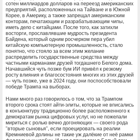
сотен миллиардов долларов на переезд американских
предприятий, расположенных на Тайване и в Южной
Корее, в Америку, а также запрещал американским
конторам, печатающим и разрабатывающим чипы,
иметь дело с китайцами. После того, как затихли
восторги, прославлявшие мудрость президента
Байдена, который одним росчерком пера убил
китайскую компьютерную промышленность, стало
понятно, что стояло за всем этим желание
распределить государственные средства между
частными карманами друзей тогдашнего Белого дома.
Начавшийся чуть позже бум ИИ привёл к резкому
росту влияния и благосостояния многих из этих друзей
— чуть позже, уже в 2024 году, они поспособствовали
победе Трампа на выборах.
Нами много раз говорилось о том, что за Трампом
второго срока стоят айти-элиты, которые не вписались
в конъюнктуру традиционно более расположенного к
демократам рынка цифровых услуг, но не пожелали
мириться с ролью вечно догоняющих — своего рода
"вторые сыновья", если проецировать на реалии
Кремниевой долины не такие уж далёкие от неё рамки