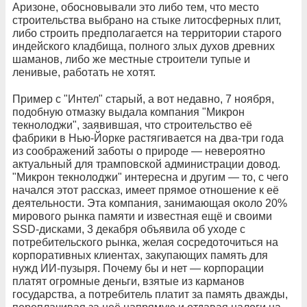
Аризоне, обосновывали это либо тем, что место
строительства выбрано на стыке литосферных плит,
либо строить предполагается на территории старого
индейского кладбища, полного злых духов древних
шаманов, либо же местные строители тупые и
ленивые, работать не хотят.
Пример с "Интел" старый, а вот недавно, 7 ноября,
подобную отмазку выдала компания "Микрон
текнолоджи", заявившая, что строительство её
фабрики в Нью-Йорке растягивается на два-три года
из соображений заботы о природе — невероятно
актуальный для трамповской администрации довод.
"Микрон текнолоджи" интересна и другим — то, с чего
начался этот рассказ, имеет прямое отношение к её
деятельности. Эта компания, занимающая около 20%
мирового рынка памяти и известная ещё и своими
SSD-дисками, 3 декабря объявила об уходе с
потребительского рынка, желая сосредоточиться на
корпоративных клиентах, закупающих память для
нужд ИИ-пузыря. Почему бы и нет — корпорации
платят огромные деньги, взятые из карманов
государства, а потребитель платит за память дважды,