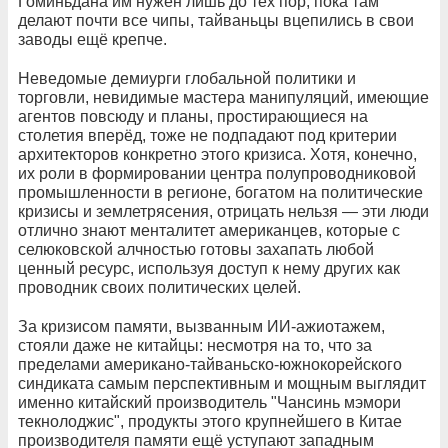
Гоминьдана им нужен лишь до тех пор, пока там
делают почти все чипы, тайваньцы вцепились в свои
заводы ещё крепче.
Неведомые демиурги глобальной политики и
торговли, невидимые мастера манипуляций, имеющие
агентов повсюду и планы, простирающиеся на
столетия вперёд, тоже не подпадают под критерии
архитекторов конкретно этого кризиса. Хотя, конечно,
их роли в формировании центра полупроводниковой
промышленности в регионе, богатом на политические
кризисы и землетрясения, отрицать нельзя — эти люди
отлично знают менталитет американцев, которые с
селюковской алчностью готовы захапать любой
ценный ресурс, используя доступ к нему других как
проводник своих политических целей.
За кризисом памяти, вызванным ИИ-ажиотажем,
стояли даже не китайцы: несмотря на то, что за
пределами американо-тайваньско-южнокорейского
синдиката самым перспективным и мощным выглядит
именно китайский производитель "Чансинь мэмори
текнолоджис", продукты этого крупнейшего в Китае
производителя памяти ещё уступают западным