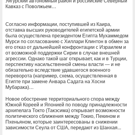
Уйгурский автономный район и российские Северный
Кавказ с Поволжьем…
Согласно информации, поступившей из Каира,
отставка высших руководителей египетской армии
была осуществлена президентом Египта Мухаммедом
Мурси по согласованию с Хиллари Клинтон в обмен за
его отказ от дальнейшей конфронтации с Израилем и
от возможной поддержки Сирии в случае внешней
агрессии. Однако такой шаг открывает, как и в Турции,
перспективу насильственной смены власти — и не
обязательно вследствие удавшегося военного
переворота (например, схема, осуществленная в
Египте при замене Анвара Садата на Хосни
Мубарака)…
Новое обострение территориального спора между
Южной Кореей и Японией по поводу принадлежности
архипелага Токто (Такэсима) открывает возможности
политического сближения между Токио, Пекином и
Пхеньяном, которые заинтересованы в снижении
зависимости Сеула от США, передают из Шанхая...