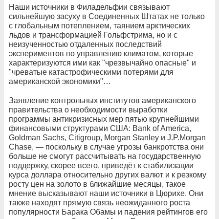
Наши источники в Филадельфии связывают
сильнейшую засуху в Соединенных Штатах не только
с глобальным потеплением, таянием арктических
льдов и трансформацией Гольфстрима, но и с
неизученностью отдаленных последствий
экспериментов по управлению климатом, которые
характеризуются ими как "чрезвычайно опасные" и
"чреватые катастрофическими потерями для
американской экономики"…
Заявление контрольных институтов американского
правительства о необходимости выработки
программы антикризисных мер пятью крупнейшими
финансовыми структурами США: Bank of America,
Goldman Sachs, Citigroup, Morgan Stanley и J.P.Morgan
Chase, — поскольку в случае угрозы банкротства они
больше не смогут рассчитывать на государственную
поддержку, скорее всего, приведёт к стабилизации
курса доллара относительно других валют и к резкому
росту цен на золото в ближайшие месяцы, такое
мнение высказывают наши источники в Цюрихе. Они
также находят прямую связь неожиданного роста
популярности Барака Обамы и падения рейтингов его