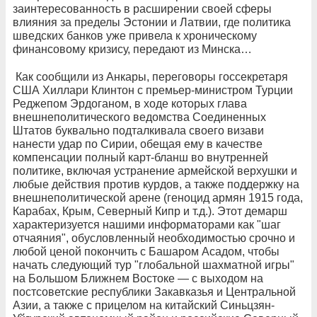
заинтересованность в расширении своей сферы
влияния за пределы Эстонии и Латвии, где политика
шведских банков уже привела к хроническому
финансовому кризису, передают из Минска…
Как сообщили из Анкары, переговоры госсекретаря
США Хиллари Клинтон с премьер-министром Турции
Реджепом Эрдоганом, в ходе которых глава
внешнеполитического ведомства Соединенных
Штатов буквально подталкивала своего визави
нанести удар по Сирии, обещая ему в качестве
компенсации полный карт-бланш во внутренней
политике, включая устранение армейской верхушки и
любые действия против курдов, а также поддержку на
внешнеполитической арене (геноцид армян 1915 года,
Карабах, Крым, Северный Кипр и т.д.). Этот демарш
характеризуется нашими информаторами как "шаг
отчаяния", обусловленный необходимостью срочно и
любой ценой покончить с Башаром Асадом, чтобы
начать следующий тур "глобальной шахматной игры"
на Большом Ближнем Востоке — с выходом на
постсоветские республики Закавказья и Центральной
Азии, а также с прицелом на китайский Синьцзян-