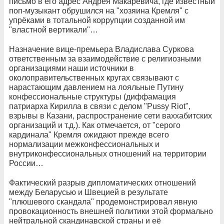
письмо в его адрес Андрея Макаревича, где известный
поп-музыкант обрушился на "хозяина Кремля" с
упрёками в тотальной коррупции созданной им
"властной вертикали"…
Назначение вице-премьера Владислава Суркова
ответственным за взаимодействие с религиозными
организациями наши источники в
околоправительственных кругах связывают с
нарастающим давлением на лояльные Путину
конфессиональные структуры (диффамация
патриарха Кирилла в связи с делом "Pussy Riot",
взрывы в Казани, распространение сети ваххабитских
организаций и т.д.). Как отмечается, от "серого
кардинала" Кремля ожидают прежде всего
нормализации межконфессиональных и
внутриконфессиональных отношений на территории
России…
Фактический разрыв дипломатических отношений
между Беларусью и Швецией в результате
"плюшевого скандала" продемонстрировал явную
провокационность внешней политики этой формально
нейтральной скандинавской страны и её