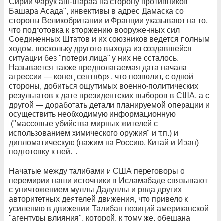
Сирии Фарук аш-Шараа на сторону противников
Башара Асада", инвективы в адрес Дамаска со
стороны Великобритании и Франции указывают на то,
что подготовка к вторжению вооруженных сил
Соединенных Штатов и их союзников ведется полным
ходом, поскольку другого выхода из создавшейся
ситуации без "потери лица" у них не осталось.
Называется также предполагаемая дата начала
агрессии — конец сентября, что позволит, с одной
стороны, добиться ощутимых военно-политических
результатов к дате президентских выборов в США, а с
другой — доработать детали планируемой операции и
осуществить необходимую информационную
("массовые убийства мирных жителей с
использованием химического оружия" и т.п.) и
дипломатическую (нажим на Россию, Китай и Иран)
подготовку к ней…
Начатые между талибами и США переговоры о
перемирии наши источники в Исламабаде связывают
с уничтожением муллы Дадуллы и ряда других
авторитетных деятелей движения, что привело к
усилению в движении Талибан позиций американской
"агентуры влияния", которой, к тому же, обещана