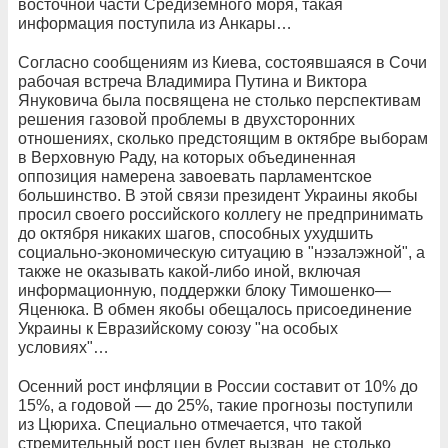
восточной части Средиземного моря, такая
информация поступила из Анкары…
Согласно сообщениям из Киева, состоявшаяся в Сочи
рабочая встреча Владимира Путина и Виктора
Януковича была посвящена не столько перспективам
решения газовой проблемы в двухсторонних
отношениях, сколько предстоящим в октябре выборам
в Верховную Раду, на которых объединенная
оппозиция намерена завоевать парламентское
большинство. В этой связи президент Украины якобы
просил своего российского коллегу не предпринимать
до октября никаких шагов, способных ухудшить
социально-экономическую ситуацию в "нэзалэжной", а
также не оказывать какой-либо иной, включая
информационную, поддержки блоку Тимошенко—
Яценюка. В обмен якобы обещалось присоединение
Украины к Евразийскому союзу "на особых
условиях"…
Осенний рост инфляции в России составит от 10% до
15%, а годовой — до 25%, такие прогнозы поступили
из Цюриха. Специально отмечается, что такой
стремительный рост цен будет вызван не столько