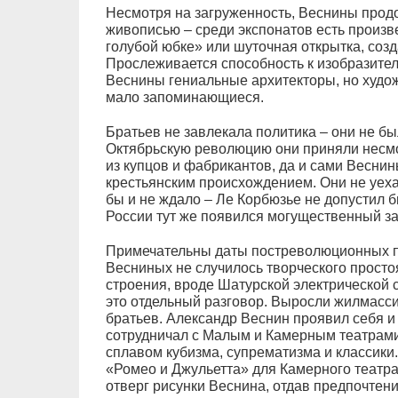
Несмотря на загруженность, Веснины прод
живописью – среди экспонатов есть произв
голубой юбке» или шуточная открытка, соз
Прослеживается способность к изобразитель
Веснины гениальные архитекторы, но худо
мало запоминающиеся.
Братьев не завлекала политика – они не б
Октябрьскую революцию они приняли несмот
из купцов и фабрикантов, да и сами Веснин
крестьянским происхождением. Они не уехал
бы и не ждало – Ле Корбюзье не допустил б
России тут же появился могущественный зак
Примечательны даты постреволюционных про
Весниных не случилось творческого прост
строения, вроде Шатурской электрической с
это отдельный разговор. Выросли жилмасс
братьев. Александр Веснин проявил себя и
сотрудничал с Малым и Камерным театрами
сплавом кубизма, супрематизма и классики.
«Ромео и Джульетта» для Камерного театра
отверг рисунки Веснина, отдав предпочтен