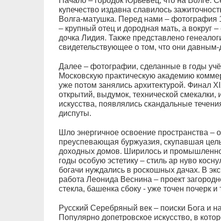
Начало – городок Юрьевец, что на Волге. С
купечество издавна славилось зажиточност
Волга-матушка. Перед нами – фотография 1
– крупный отец и дородная мать, а вокруг –
дочка Лидия. Также представлено генеалог
свидетельствующее о том, что они давным-
Далее – фотографии, сделанные в годы уч
Московскую практическую академию коммерч
уже потом занялись архитектурой. Финал XI
открытий, выдумок, технической смекалки, 
искусства, появлялись скандальные течени
диспуты.
Шло энергичное освоение пространства – 
преуспевающая буржуазия, скупавшая цел
доходных домов. Ширилось и промышленное
годы особую эстетику – стиль ар нуво коснул
богачи нуждались в роскошных дачах. В эк
работа Леонида Веснина – проект загородно
стекла, башенка сбоку - уже точен почерк и 
Русский Серебряный век – поиски Бога и н
Популярно допетровское искусство, в кото