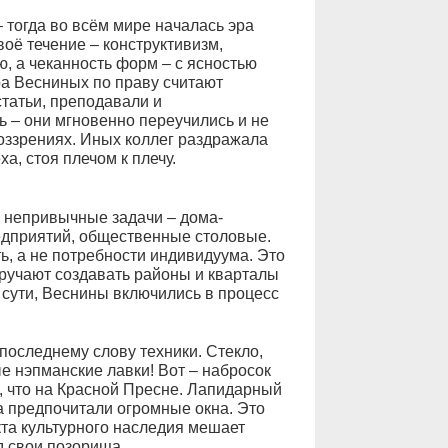
тогда во всём мире началась эра
оё течение – конструктивизм,
ю, а чеканность форм – с ясностью
ра Весниных по праву считают
статьи, преподавали и
ь – они мгновенно переучились и не
воззрениях. Иных коллег раздражала
а, стоя плечом к плечу.
и непривычные задачи – дома-
едприятий, общественные столовые.
ть, а не потребности индивидуума. Это
оручают создавать районы и кварталы
 сути, Веснины включились в процесс
оследнему слову техники. Стекло,
е нэпманские лавки! Вот – набросок
о, что на Красной Пресне. Лапидарный
ма предпочитали огромные окна. Это
кта культурного наследия мешает
д свои позорища.