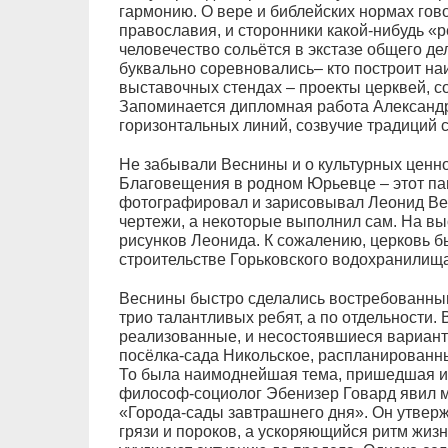
гармонию. О вере и библейских нормах гово
православия, и сторонники какой-нибудь «р
человечество сольётся в экстазе общего де
буквально соревновались– кто построит н
выставочных стендах – проекты церквей, 
Запоминается дипломная работа Александр
горизонтальных линий, созвучие традиций с
Не забывали Веснины и о культурных ценно
Благовещения в родном Юрьевце – этот пам
фотографировал и зарисовывал Леонид Вес
чертежи, а некоторые выполнил сам. На вы
рисунков Леонида. К сожалению, церковь б
строительстве Горьковского водохранилища
Веснины быстро сделались востребованным
трио талантливых ребят, а по отдельности.
реализованные, и несостоявшиеся варианты
посёлка-сада Никольское, распланированн
То была наимоднейшая тема, пришедшая из
философ-социолог Эбенизер Говард явил 
«Города-сады завтрашнего дня». Он утверж
грязи и пороков, а ускоряющийся ритм жиз