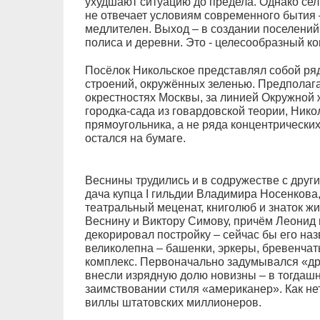
ухудшают ситуацию до предела. Однако сел
не отвечает условиям современного бытия 
медлителен. Выход – в создании поселени
полиса и деревни. Это - целесообразный к
Посёлок Никольское представлял собой ря
строений, окружённых зеленью. Предполагал
окрестностях Москвы, за линией Окружной ж
городка-сада из говардовской теории, Ник
прямоугольника, а не ряда концентрических
остался на бумаге.
Веснины трудились и в содружестве с друг
дача купца I гильдии Владимира Носенкова,
театральный меценат, книголюб и знаток ж
Веснину и Виктору Симову, причём Леонид 
декорировал постройку – сейчас бы его на
великолепна – башенки, эркеры, бревенчат
комплекс. Первоначально задумывался «др
внесли изрядную долю новизны – в тогдашн
заимствовании стиля «американер». Как нет
виллы штатовских миллионеров.