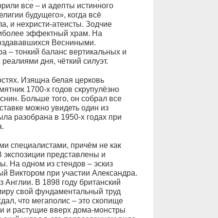
рили все – и адепты истинного
елигии будущего», когда всё
ла, и нехристи-атеисты. Зодчие
аиболее эффектный храм. На
создававшихся Весниными.
а – тонкий баланс вертикальных и
 реалиями дня, чёткий силуэт.
стях. Изящна белая церковь
ятник 1700-х годов скрупулёзно
нин. Больше того, он собрал все
ставке можно увидеть один из
ыла разобрана в 1950-х годах при
.
и специалистами, причём не как
 В экспозиции представлены и
. На одном из стендов – эскиз
ый Виктором при участии Александра.
 Англии. В 1898 году британский
миру свой фундаментальный труд
дал, что мегаполис – это скопище
ни и растущие вверх дома-монстры