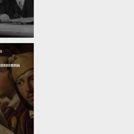
а
сокровищ