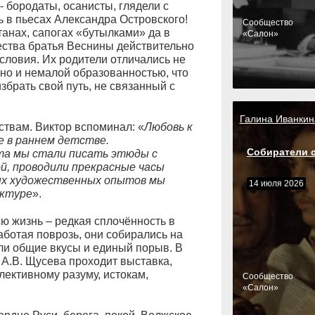
- бородаты, осанисты, глядели с
ь в пьесах Александра Островского!
Cообщество
анах, сапогах «бутылками» да в
«Салон»
дчества братья Веснины действительно
ловия. Их родители отличались не
 но и немалой образованностью, что
збрать свой путь, не связанный с
Галина Иванкин
ствам. Виктор вспоминал: «
Любовь к
е в раннем детстве.
Собиратели 
та мы стали писать этюды с
ой, проводили прекрасные часы
вых художественных опытов мы
14 июля 2026
ектуре
».
ю жизнь – редкая сплочённость в
работая поврозь, они собирались на
ли общие вкусы и единый порыв. В
А.В. Щусева проходит выставка,
лективному разуму, истокам,
Cообщество
«Салон»