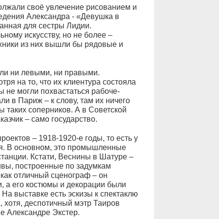
олжали своё увлечение рисованием и
едения Александра - «Девушка в
данная для сестры Лидии.
ному искусству, но не более –
жники из них вышли бы рядовые и
ыли ни левыми, ни правыми.
ря на то, что их клиентура состояла
ы не могли похвастаться рабоче-
и в Париж – к слову, там их ничего
ы таких соперников. А в Советской
азчик – само государство.
ектов – 1918-1920-е годы, то есть у
оя. В основном, это промышленные
танции. Кстати, Веснины в Шатуре –
ивы, построенные по задумкам
 как отличный сценограф – он
, а его костюмы и декорации были
 На выставке есть эскизы к спектаклю
, хотя, деспотичный мэтр Таиров
ие Александре Экстер.