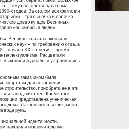
ердце Руси, берега, покой. Волжское
ью – тому способствовала сама
890-х годов. За столом вся фамилия
 отпрыски – три сыночка и лапочка-
ическое древо купцов Весниных,
давно «выбились в люди».
ёбы. Веснины сначала окончили
еских наук – по требованию отца, а
X – начало XX столетия – время
интеллектуализма. Расцветали
я, выходили журналы и устраивались
основным заказчиком была
ые кварталы для возведения
 строительство, приобретшее в эти
ся и заводских стен. Кроме того,
спозиции представлена ученическая
го дома. Лаконичность и шик, много
тверда рука.
ациональной идентичности.
ром находили исключительную