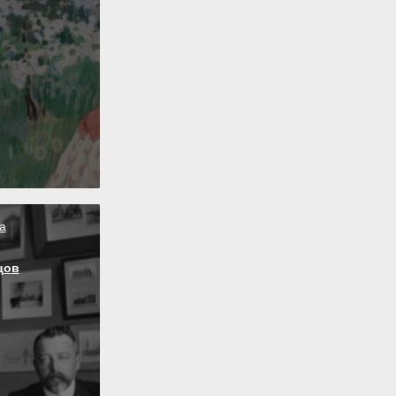
а
цов