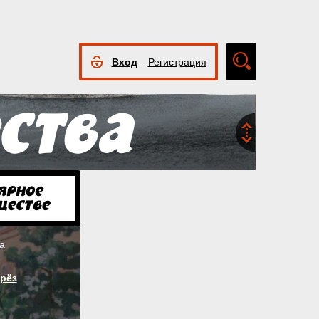
Вход
Регистрация
Расширенный
поиск
а
рёз