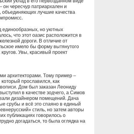
ьский уклад в его первозданном виде
– он чересчур патриархален и
й, объединяющих лучшие качества
омпромисс.
д единообразных, но уютных
ось, что этот оазис расположится в
елезной дороги. В отличие от
ольское имело бы форму вытянутого
 кругов. Увы, красивый проект
ими архитекторами. Тому пример –
 который прославился, как
ивописи. Дом был заказан Леониду
выступил в качестве зодчего, а Симов
звали дизайнером помещений. Дача
ые срубы и всё это спаяно в единый
евнерусский» стиль, но затем авторы
их публикациях говорилось о
рудно догадаться, то была оглядка на