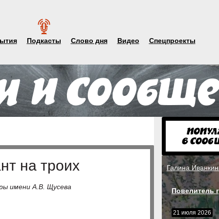
ытия
Подкасты
Слово дня
Видео
Спецпроекты
нт на троих
Галина Иванкин
ы имени А.В. Щусева
Повелитель г
21 июля 2026