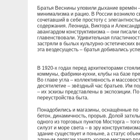
Братья Веснины уловили дыхание времён – 
минимализма и рацио. В России возникло св
сочетавший в себе простоту с элегантность
содержания. Леонида, Виктора и Александ
авангардом конструктивизма – они писали 
главенствовали. Удивительная пластичност
застряли в былых культурно-эстетических 
эта вездесущесть – братья добивались успех
В 1920-х годах перед архитекторами стоял
коммуны, фабрики-кухни, клубы на базе пр
Во главе угла – коллективность и массовос
десятилетие – звёздный час братьев. Им п
– их эскизы представлены в экспозиции. По
переустройства быта.
Понадобились и магазины, оснащённые по п
бетон, динамичность, прорыв. Долой затхлы
одного из торговых пунктов Мосторга – тог
силуэт и море света – в эру конструктивиз
здание существует и поныне, а статус объе
алчным делягам занять ходкое местечко по