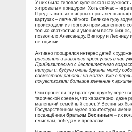
У них была типовая купеческая наружность 
хитроватым прищуром. Хоть сейчас – играт
Представить их в чёрных приталенных кафт
картузах – легче лёгкого. Великие гуру зо
происходили из торгово-промышленного сос
только хваткостью и умением вести бизнес,
позволило Александру, Виктору и Леониду и
негоциями.
Активно поощрялся интерес детей к художе
рисованию и живописи проснулась в нас уж
Приблизительно с десятилетнего возрас
натуры и, будучи очень дружны между соб
совместной работы на Волге. Уже с пер
почувствовали большое влечение к архит
Они пронесли эту братскую дружбу через вс
творческой среде и, что характерно, даже 
маленький семейный совет. У Весниных бы
Государственном музее архитектуры имени 
посвящённая
братьям Весниным
– их кол
смыслам, победам и провалам.