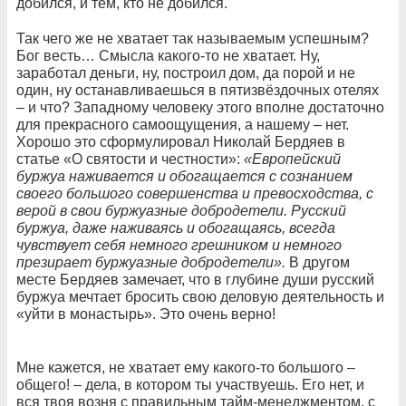
добился, и тем, кто не добился.
Так чего же не хватает так называемым успешным?
Бог весть… Смысла какого-то не хватает. Ну,
заработал деньги, ну, построил дом, да порой и не
один, ну останавливаешься в пятизвёздочных отелях
– и что? Западному человеку этого вполне достаточно
для прекрасного самоощущения, а нашему – нет.
Хорошо это сформулировал Николай Бердяев в
статье «О святости и честности»:
«Европейский
буржуа наживается и обогащается с сознанием
своего большого совершенства и превосходства, с
верой в свои буржуазные добродетели. Русский
буржуа, даже наживаясь и обогащаясь, всегда
чувствует себя немного грешником и немного
презирает буржуазные добродетели».
В другом
месте Бердяев замечает, что в глубине души русский
буржуа мечтает бросить свою деловую деятельность и
«уйти в монастырь». Это очень верно!
Мне кажется, не хватает ему какого-то большого –
общего! – дела, в котором ты участвуешь. Его нет, и
вся твоя возня с правильным тайм-менеджментом, с