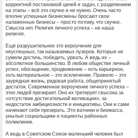
корректной постановкой целей и задач, с разделением
на этапы – всё это скучно и не нужно. Очень часто
вполне успешные бизнесмены бросают свои
налаженные бизнесы – просто потому, что скучно.
Смысла нет. Религия личного успеха – не наша
религия.
Ещё разрушительнее это вероучение для
неуспешных, так называемых лузеров. Которые не
сумели достичь, победить, урвать. А ведь их –
абсолютное большинство. В любом обществе личный
успех, обогащение, продвижение – хоть карьерное,
хоть материальное – это исключение. Правило – это
заурядная жизнь, рядовая работа, общепринятый
достаток. Современное вероучение личного успеха –
этих людей презирает. Оно их третирует свысока за
«отсутствие достигательной мотивации», за
недостаток амбициозности и инициативы. Они и сами
начинают себя презирать. Это ватники и биомасса,
унылые социальщики и пациенты районных
поликлиник.
А ведь в Советском Союзе маленький человек был