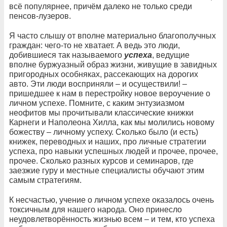
всё популярнее, причём далеко не только среди
пенсов-лузеров.
Я часто слышу от вполне материально благополучных
граждан: чего-то не хватает. А ведь это люди,
добившиеся так называемого
успеха
, ведущие
вполне буржуазный образ жизни, живущие в завидных
пригородных особняках, рассекающих на дорогих
авто. Эти люди восприняли – и осуществили! –
пришедшее к нам в перестройку новое вероучение о
личном успехе. Помните, с каким энтузиазмом
неофитов мы прочитывали классические книжки
Карнеги и Наполеона Хилла, как мы молились новому
божеству – личному успеху. Сколько было (и есть)
книжек, переводных и наших, про личные стратегии
успеха, про навыки успешных людей и прочее, прочее,
прочее. Сколько разных курсов и семинаров, где
заезжие гуру и местные специалисты обучают этим
самым стратегиям.
К несчастью, учение о личном успехе оказалось очень
токсичным для нашего народа. Оно принесло
неудовлетворённость жизнью всем – и тем, кто успеха