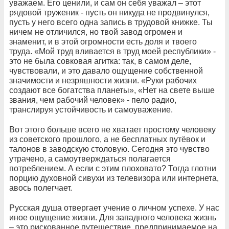
уважаем. Его ценили, и сам он себя уважал – этот
рядовой труженик - пусть он никуда не продвинулся,
пусть у него всего одна запись в трудовой книжке. Ты
ничем не отличился, но твой завод огромен и
знаменит, и в этой огромности есть доля и твоего
труда. «Мой труд вливается в труд моей республики» -
это не была совковая агитка: так, в самом деле,
чувствовали, и это давало ощущение собственной
значимости и незряшности жизни. «Руки рабочих
создают все богатства планеты», «Нет на свете выше
звания, чем рабочий человек» - пело радио,
транслируя устойчивость и самоуважение.
Вот этого больше всего не хватает простому человеку
из советского прошлого, а не бесплатных путёвок и
талонов в заводскую столовую. Сегодня это чувство
утрачено, а самоутверждаться полагается
потреблением. А если с этим плоховато? Тогда глотни
порцию духовной сивухи из телевизора или интернета,
авось полегчает.
Русская душа отвергает учение о личном успехе. У нас
иное ощущение жизни. Для западного человека жизнь
– это рискованное путешествие, предпринимаемое на