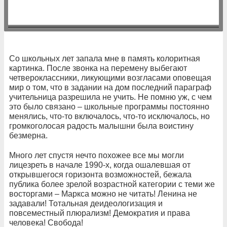
Со школьных лет запала мне в память колоритная
картинка. После звонка на перемену выбегают
четвероклассники, ликующими возгласами оповещая
мир о том, что в задании на дом последний параграф
учительница разрешила не учить. Не помню уж, с чем
это было связано – школьные программы постоянно
менялись, что-то включалось, что-то исключалось, но
громкоголосая радость малышни была воистину
безмерна.
Много лет спустя нечто похожее все мы могли
лицезреть в начале 1990-х, когда ошалевшая от
открывшегося горизонта возможностей, бежала
публика более зрелой возрастной категории с теми же
восторгами – Маркса можно не читать! Ленина не
задавали! Тотальная деидеологизация и
повсеместный плюрализм! Демократия и права
человека! Свобода!