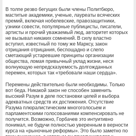
В толпе резво бегущих были члены Политбюро,
маститые академики, ученые, лауреаты всяческих
премий, включая нобелевские, правозащитники,
узники совести, популярные публицисты, писатели,
артисты и прочий уважаемый люд, авторитет которых
не вызывал никаких сомнений. В силу властно
вступил, известный по тому же Марксу, закон
отрицания отрицания, беспощадно и слепо
сметающий устаревшие принципы организации
общества, ломая привычный уклад жизни, неся
волнующую непредсказуемость долгожданных
перемен, которых так «требовали наши сердца».
Перемены действительно были необходимы. Только
вот беда. Никакой закон не способен заменить
высокий Разум в деле постановки целей и выбора
адекватных средств их достижения. Отсутствие
Разума плюралистическим многоголосьем и
парламентскими голосованиями компенсировать не
получится. Возможно, Горбачев это интуитивно
понимал, не будучи полностью уверенным в верности
курса на «рыночные реформы». Это было заметно по