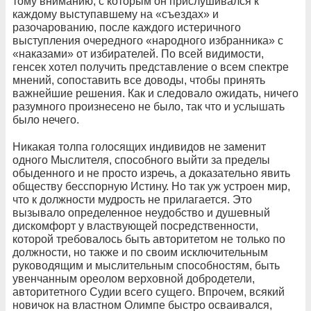
тому вниманию, с которым он прислушивался к
каждому выступавшему на «съездах» и
разочарованию, после каждого истеричного
выступления очередного «народного избранника» с
«наказами» от избирателей. По всей видимости,
генсек хотел получить представление о всем спектре
мнений, сопоставить все доводы, чтобы принять
важнейшие решения. Как и следовало ожидать, ничего
разумного произнесено не было, так что и услышать
было нечего.
Никакая толпа голосящих индивидов не заменит
одного Мыслителя, способного выйти за пределы
обыденного и не просто изречь, а доказательно явить
обществу бесспорную Истину. Но так уж устроен мир,
что к должности мудрость не прилагается. Это
вызывало определенное неудобство и душевный
дискомфорт у властвующей посредственности,
которой требовалось быть авторитетом не только по
должности, но также и по своим исключительным
руководящим и мыслительным способностям, быть
увенчанным ореолом верховной добродетели,
авторитетного Судии всего сущего. Впрочем, всякий
новичок на властном Олимпе быстро осваивался,