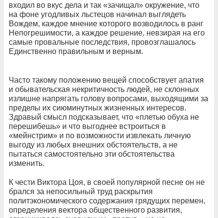
входил во вкус дела и так «зачищал» окружение, что
на фоне угодливых льстецов начинал выглядеть
Вождем, каждое мнение которого возводилось в ранг
Непогрешимости, а каждое решение, невзирая на его
самые провальные последствия, провозглашалось
Единственно правильным и верным.
Часто такому положению вещей способствует апатия
и обывательская некритичность людей, не склонных
излишне напрягать голову вопросами, выходящими за
пределы их сиюминутных жизненных интересов.
Здравый смысл подсказывает, что «плетью обуха не
перешибешь» и что выгоднее встроиться в
«мейнстрим» и по возможности извлекать личную
выгоду из любых внешних обстоятельств, а не
пытаться самостоятельно эти обстоятельства
изменить.
К чести Виктора Цоя, в своей популярной песне он не
брался за непосильный труд раскрытия
политэкономического содержания грядущих перемен,
определения вектора общественного развития,