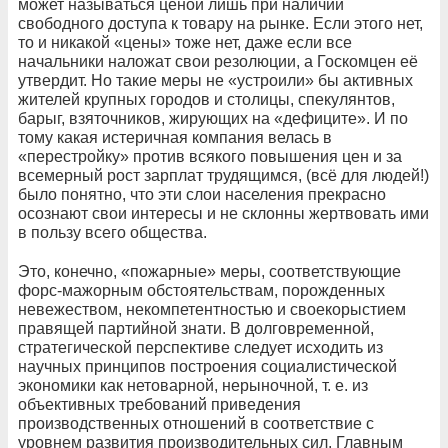
может называться ценой лишь при наличии
свободного доступа к товару на рынке. Если этого нет,
то и никакой «цены» тоже нет, даже если все
начальники наложат свои резолюции, а Госкомцен её
утвердит. Но такие меры не «устроили» бы активных
жителей крупных городов и столицы, спекулянтов,
барыг, взяточников, жирующих на «дефиците». И по
тому какая истеричная компания велась в
«перестройку» против всякого повышения цен и за
всемерный рост зарплат трудящимся, (всё для людей!)
было понятно, что эти слои населения прекрасно
осознают свои интересы и не склонны жертвовать ими
в пользу всего общества.
Это, конечно, «пожарные» меры, соответствующие
форс-мажорным обстоятельствам, порожденных
невежеством, некомпетентностью и своекорыстием
правящей партийной знати. В долговременной,
стратегической перспективе следует исходить из
научных принципов построения социалистической
экономики как нетоварной, нерыночной, т. е. из
объективных требований приведения
производственных отношений в соответствие с
уровнем развития производительных сил. Главным