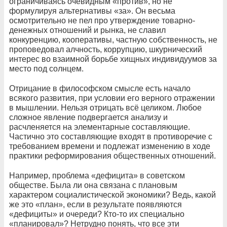
ограничиваясь очевидным «против», но не
формулируя альтернативы «за». Он весьма
осмотрительно не пел про утверждение товарно-
денежных отношений и рынка, не славил
конкуренцию, кооперативы, частную собственность, не
проповедовал алчность, коррупцию, шкурнический
интерес во взаимной борьбе хищных индивидуумов за
место под солнцем.
Отрицание в философском смысле есть начало
всякого развития, при условии его верного отражении
в мышлении. Нельзя отрицать всё целиком. Любое
сложное явление подвергается анализу и
расчленяется на элементарные составляющие.
Частично это составляющие входят в противоречие с
требованием времени и подлежат изменению в ходе
практики реформирования общественных отношений.
Например, проблема «дефицита» в советском
обществе. Была ли она связана с плановым
характером социалистической экономики? Ведь, какой
же это «план», если в результате появляются
«дефициты» и очереди? Кто-то их специально
«планировал»? Нетрудно понять, что все эти