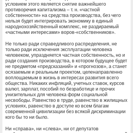
условием этого является снятие важнейшего
противоречия капитализма – т. н. «частной
собственности» на средства производства, без чего
нельзя будет интегрировать экономику в единый
народнохозяйственный комплекс, не раздираемый
«частными интересами» воров-«собственников».
Не только ради справедливого распределения, не
только ради исключения эксплуатации человека
человеком, упраздняется частная собственность, но и
ради создания производства, в котором будущее будет
не предметом «предсказаний» и «прогнозов», а станет
осязаемым и реальным проектом, целенаправленно
воплощаемым в жизнь в интересах развития всего
общества. Никаких инфляций, учетных ставок, курсов
валют, зарплат, пособий по безработице и прочих
унизительных для человека форм социальной
несвободы. Равенство в труде, равенство в жилищных
условиях, равенство в доступе ко всем благам
современной цивилизации без всякой дискриминации
кого бы то ни было.
Ни «справа», ни «слева», ни от депутатов