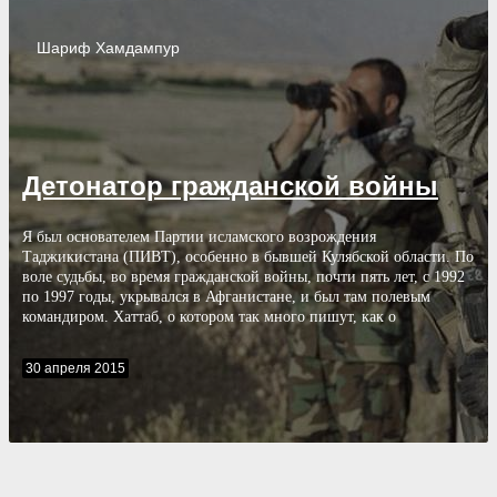
Шариф
Хамдампур
Детонатор гражданской войны
Я был основателем Партии исламского возрождения
Таджикистана (ПИВТ), особенно в бывшей Кулябской области. По
воле судьбы, во время гражданской войны, почти пять лет, с 1992
по 1997 годы, укрывался в Афганистане, и был там полевым
командиром. Хаттаб, о котором так много пишут, как о
террористе, был моим заместителем. В настоящее время я не
являюсь членом Партии исламского возрождения и не
30 апреля 2015
сотрудничаю с ней. Это неслучайно, потому, что жизненный опыт
привел меня к выводу, что исламские партии — не во благо
ислама.