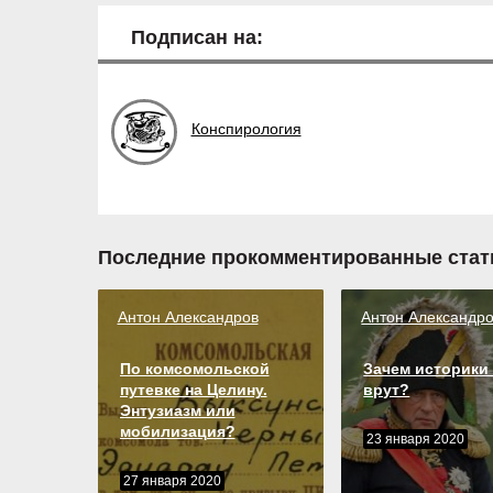
Подписан на:
Конспирология
Последние прокомментированные стат
Антон Александров
Антон Александр
По комсомольской
Зачем историки
путевке на Целину.
врут?
Энтузиазм или
мобилизация?
23 января 2020
27 января 2020