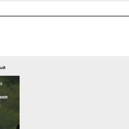
ьи
ов
 нам