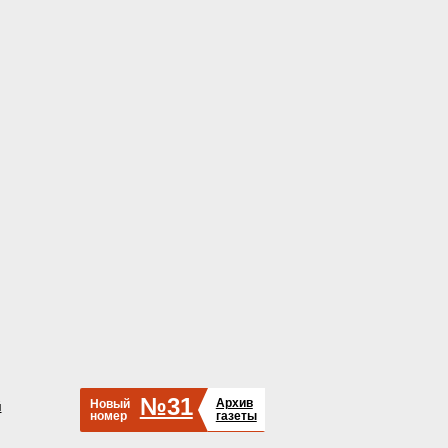
№31
Архив
Новый
й
номер
газеты