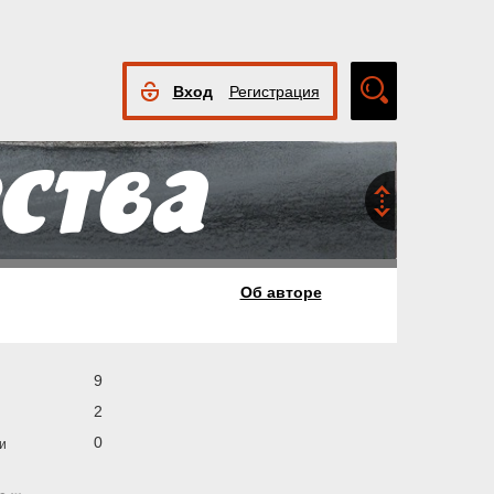
Вход
Регистрация
Расширенный
поиск
Об авторе
9
2
0
и