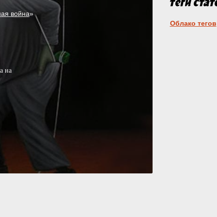
ая война
»
Облако тегов
а на