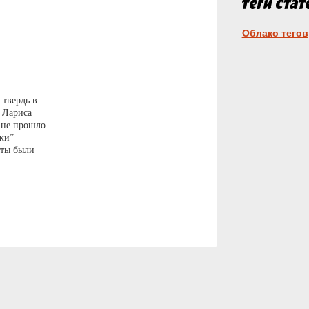
Облако тегов
 твердь в
г Лариса
 не прошло
ки”
ыты были
ьское
”.
ов мира.
ллары”.