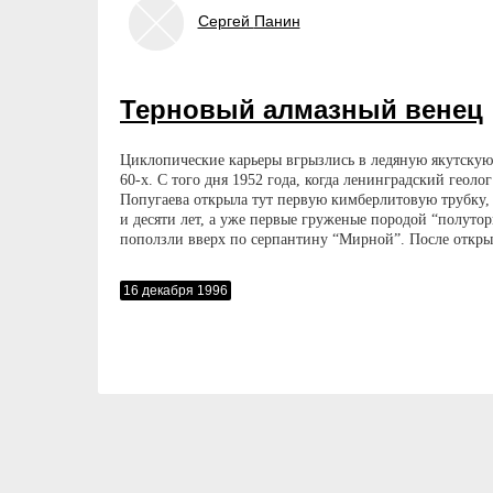
Сергей
Панин
Терновый алмазный венец
Циклопические карьеры вгрызлись в ледяную якутскую
60-х. С того дня 1952 года, когда ленинградский геоло
Попугаева открыла тут первую кимберлитовую трубку,
и десяти лет, а уже первые груженые породой “полутор
поползли вверх по серпантину “Мирной”. После откр
кимберлитовые трубки “Удачная”, “Юбилейная”, Айхал
месторождение, трубки “Интернациональная”, “Анабар
16 декабря 1996
Организовалось ПНО “Якуталмаз” с колоссальной
инфраструктурой. СССР стал добывать половину алмаз
“Полуторки” сменили оранжевые “БелАЗы” и “Катерпи