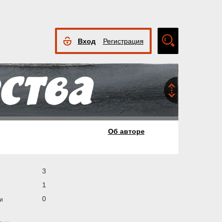
Вход
Регистрация
Расширенный
поиск
Об авторе
3
1
0
и