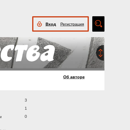
Вход
Регистрация
Расширенный
поиск
Об авторе
3
1
0
и