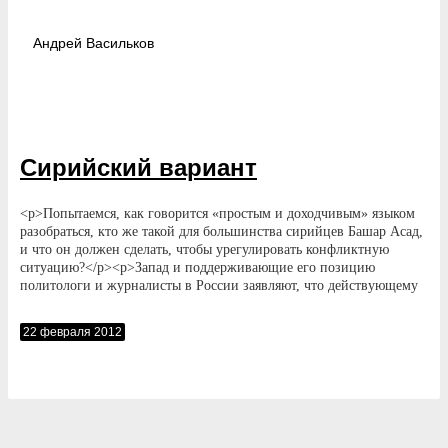
Андрей
Васильков
Сирийский вариант
<p>Попытаемся, как говорится «простым и доходчивым» языком
разобраться, кто же такой для большинства сирийцев Башар Асад,
и что он должен сделать, чтобы урегулировать конфликтную
ситуацию?</p><p>Запад и поддерживающие его позицию
политологи и журналисты в России заявляют, что действующему
президенту Сирии необходимо срочно оставить свой пост, а
прежде немедленно разоружить армию перед лицом
22 февраля 2012
«оппозиции», чтобы она «не стреляла из пушек по мирным
демонстрантам» (чего никогда не было) провести перевыборы и
дальнейшие «демократические» преобразования под дулами не
сложивших оружие боевиков-наймитов и дезертиров, которые не
для этого вооружались, чтобы так вот запросто разоружиться. Кто
же им за это заплатит?!</p>