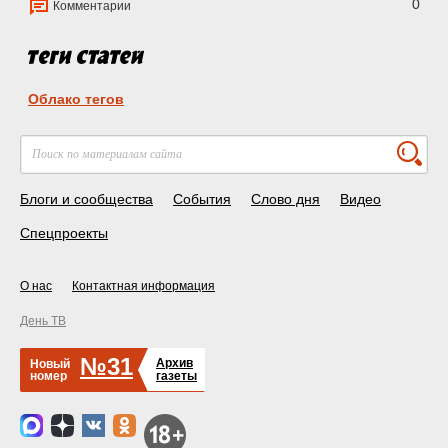
0
Комментарии
Облако тегов
Блоги и сообщества
События
Слово дня
Видео
Спецпроекты
О нас
Контактная информация
День ТВ
№31
Архив
Новый
номер
газеты