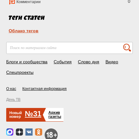
0
Комментарии
Облако тегов
Блоги и сообщества
События
Слово дня
Видео
Спецпроекты
О нас
Контактная информация
День ТВ
№31
Архив
Новый
номер
газеты