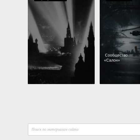
Cообщество
«
Салон
»