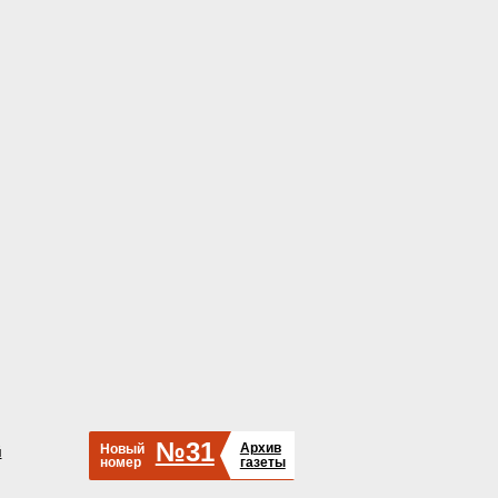
№31
Архив
Новый
й
номер
газеты