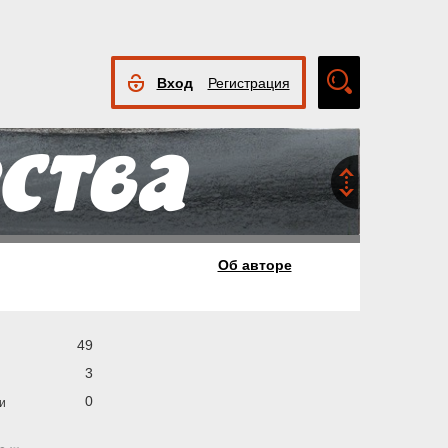
Вход
Регистрация
Расширенный
поиск
Об авторе
49
3
0
и