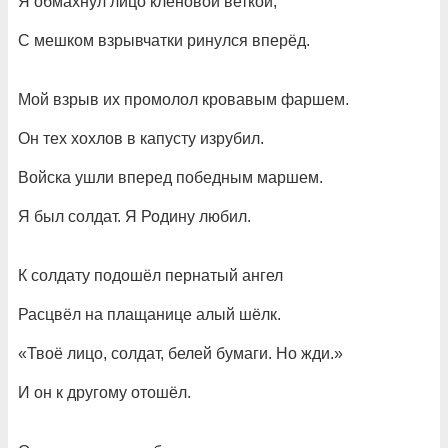
Я обмахнул лицо кленовой веткой,
С мешком взрывчатки ринулся вперёд.
Мой взрыв их промолол кровавым фаршем.
Он тех хохлов в капусту изрубил.
Войска ушли вперед победным маршем.
Я был солдат. Я Родину любил.
К солдату подошёл пернатый ангел
Расцвёл на плащанице алый шёлк.
«Твоё лицо, солдат, белей бумаги. Но жди.»
И он к другому отошёл.