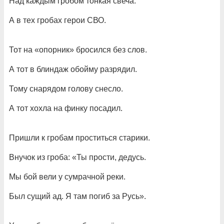
Над каждым гробом тонкая свеча.
А в тех гробах герои СВО.
Тот на «опорник» бросился без слов.
А тот в блиндаж обойму разрядил.
Тому снарядом голову снесло.
А тот хохла на финку посадил.
Пришли к гробам проститься старики.
Внучок из гроба: «Ты прости, дедусь.
Мы бой вели у сумрачной реки.
Был сущий ад. Я там погиб за Русь».