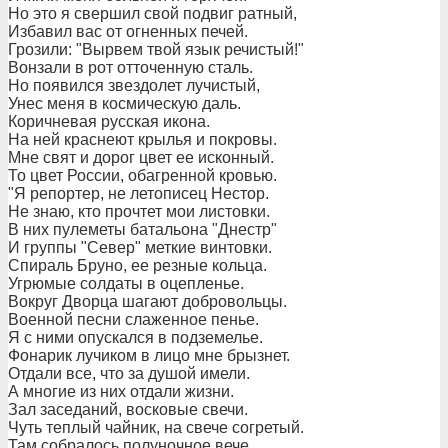
Но это я свершил свой подвиг ратный,
Избавил вас от огненных печей.
Грозили: "Вырвем твой язык речистый!"
Вонзали в рот отточенную сталь.
Но появился звездолет лучистый,
Унес меня в космическую даль.
Коричневая русская икона.
На ней краснеют крылья и покровы.
Мне свят и дорог цвет ее исконный.
То цвет России, обагренной кровью.
"Я репортер, не летописец Нестор.
Не знаю, кто прочтет мои листовки.
В них пулеметы батальона "Днестр"
И группы "Север" меткие винтовки.
Спираль Бруно, ее резные кольца.
Угрюмые солдаты в оцепленье.
Вокруг Дворца шагают добровольцы.
Военной песни слаженное пенье.
Я с ними опускался в подземелье.
Фонарик лучиком в лицо мне брызнет.
Отдали все, что за душой имели.
А многие из них отдали жизни.
Зал заседаний, восковые свечи.
Чуть теплый чайник, на свече согретый.
Там собралось полуночное вече,