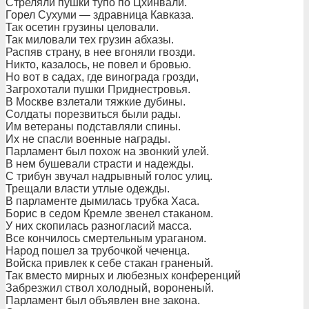
Стреляли пушки тупо по Цхинвали.
Горел Сухуми — здравница Кавказа.
Так осетин грузины целовали.
Так миловали тех грузин абхазы.
Распяв страну, в нее вгоняли гвозди.
Никто, казалось, не повел и бровью.
Но вот в садах, где винограда грозди,
Загрохотали пушки Приднестровья.
В Москве взлетали тяжкие дубины.
Солдаты порезвиться были рады.
Им ветераны подставляли спины.
Их не спасли военные награды.
Парламент был похож на звонкий улей.
В нем бушевали страсти и надежды.
С трибун звучал надрывный голос улиц.
Трещали власти утлые одежды.
В парламенте дымилась трубка Хаса.
Борис в седом Кремле звенел стаканом.
У них скопилась разногласий масса.
Все кончилось смертельным ураганом.
Народ пошел за трубочкой чеченца.
Войска привлек к себе стакан граненый.
Так вместо мирных и любезных конференций
Забрезжил ствол холодный, вороненый.
Парламент был объявлен вне закона.