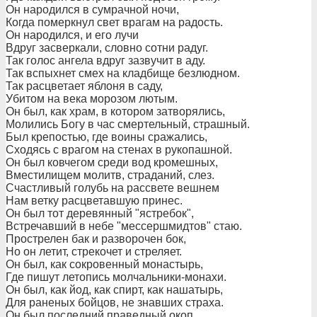
Он народился в сумрачной ночи,
Когда померкнул свет врагам на радость.
Он народился, и его лучи
Вдруг засверкали, словно сотни радуг.
Так голос ангела вдруг зазвучит в аду.
Так вспыхнет смех на кладбище безлюдном.
Так расцветает яблоня в саду,
Убитом на века морозом лютым.
Он был, как храм, в котором затворялись,
Молились Богу в час смертельный, страшный.
Был крепостью, где воины сражались,
Сходясь с врагом на стенах в рукопашной.
Он был ковчегом среди вод кромешных,
Вместилищем молитв, страданий, слез.
Счастливый голубь на рассвете вешнем
Нам ветку расцветавшую принес.
Он был тот деревянный "ястребок",
Встречавший в небе "мессершмидтов" стаю.
Прострелен бак и разворочен бок,
Но он летит, стрекочет и стреляет.
Он был, как сокровенный монастырь,
Где пишут летопись молчальники-монахи.
Он был, как йод, как спирт, как нашатырь,
Для раненых бойцов, не знавших страха.
Он был последний праведный окоп,