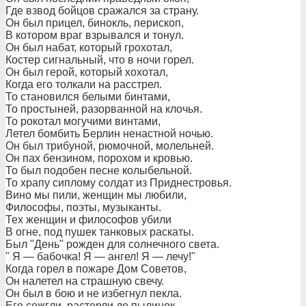
Где взвод бойцов сражался за страну.
Он был прицел, бинокль, перископ,
В котором враг взрывался и тонул.
Он был набат, который грохотал,
Костер сигнальный, что в ночи горел.
Он был герой, который хохотал,
Когда его толкали на расстрел.
То становился белыми бинтами,
То простыней, разорванной на клочья.
То рокотал могучими винтами,
Летел бомбить Берлин ненастной ночью.
Он был трибуной, рюмочной, молельней.
Он пах бензином, порохом и кровью.
То был подобен песне колыбельной.
То храпу сиплому солдат из Приднестровья.
Вино мы пили, женщин мы любили,
Философы, поэты, музыканты.
Тех женщин и философов убили
В огне, под пушек танковых раскаты.
Был "День" рожден для солнечного света.
" Я — бабочка! Я — ангел! Я — лечу!"
Когда горел в пожаре Дом Советов,
Он налетел на страшную свечу.
Он был в бою и не избегнул пекла.
Его сожгли, растерли до пылинок.