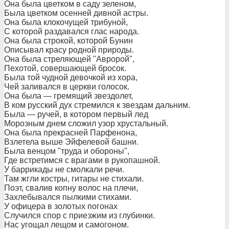
Она была цветком в саду зеленом,
Была цветком осенней дивной астры.
Она была клокочущей трибуной,
С которой раздавался глас народа.
Она была строкой, которой Бунин
Описывал красу родной природы.
Она была стреляющей "Авророй",
Пехотой, совершающей бросок.
Была той чудной девочкой из хора,
Чей заливался в церкви голосок.
Она была — гремящий звездолет,
В ком русский дух стремился к звездам дальним.
Была — ручей, в котором первый лед
Морозным днем сложил узор хрустальный.
Она была прекрасней Парфенона,
Взлетела выше Эйфелевой башни.
Была венцом "труда и обороны",
Где встретимся с врагами в рукопашной.
У баррикады не смолкали речи.
Там жгли костры, гитары не стихали.
Поэт, свалив копну волос на плечи,
Захлебывался пылкими стихами.
У офицера в золотых погонах
Случился спор с приезжим из глубинки.
Нас угощал лещом и самогоном.