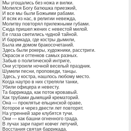
Мы угощались без ножа и вилки.
Молился Богу батюшка приезжий,
И все мы были Божьими рабами.
И всяк из нас, в религии невежда,
Молитву повторял прилежными губами.
Сюда пришел жених с невестой милой.
Ее глаза светились чудной тайной.
И баррикада, где костры дымили,
Была им домом бракосочетаний.
Здесь были рокеры, художники, расстриги.
Окрасок и оттенков самых разных.
Забыв о политической интриге,
Они устроили ночной веселый праздник.
Шумели песни, проповеди, танцы.
Здесь, у костра, нашлось любому место.
Когда наутро в них стреляли танки,
Убили офицера и невесту.
Та баррикада, как поток кровавый.
Как трубами дымящий крематорий.
Она — проклятье ельцинской ораве,
Которое и через двести лет повторят.
На утренней заре клубятся тучи.
Они — как башни огненного града.
В лучах зари парит ковчег летучий,
Восстания святая баррикада.