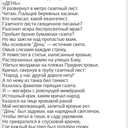
«ДЕНЬ»
Я развернул в метро газетный лист.
Читаю. Пальцев бережных касанье.
Кто написал, какой евангелист,
Газетного листа священное писанье?
Разгонит искра беспросветный мрак?
Пробьет броню бумажная газета?
Но мы зажгли над пропастью маяк.
Мы основали "День" — источник света.
Омыв слезами каждую строку,
Я поместил в статьи, написанные кровью,
Растерзанных армян на улицах Баку,
Убитых молдаван на пляжах Приднестровья.
Кричал, свернув в трубу газетный лист:
"Народ, у нас другой дороги нету!"
А по нему из танка бил танкист.
Казалась факелом горящая газета.
Я — мегафон с рокочущей мембраной.
Истошный крик, каким кричал народ.
Казался на лице кровавой раной
Мой несмолкающий, залитый кровью рот.
"День" был задуман, как нарядный светлячок,
Чтобы летал в тиши, в саду укромном.
Но превратился в спусковой крючок,
Где каждый выстрел был подобен грому.