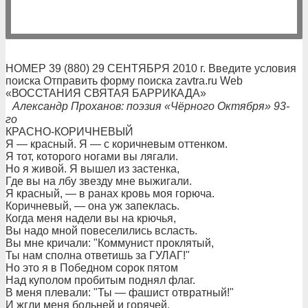
НОМЕР 39 (880) 29 СЕНТЯБРЯ 2010 г. Введите условия
поиска Отправить форму поиска zavtra.ru Web
«ВОССТАНИЯ СВЯТАЯ БАРРИКАДА»
Александр Проханов: поэзия «Чёрного Октября» 93-
го
КРАСНО-КОРИЧНЕВЫЙ
Я — красный. Я — с коричневым оттенком.
Я тот, которого ногами вы лягали.
Но я живой. Я вышел из застенка,
Где вы на лбу звезду мне выжигали.
Я красный, — в ранах кровь моя горюча.
Коричневый, — она уж запеклась.
Когда меня надели вы на крючья,
Вы надо мной повеселились всласть.
Вы мне кричали: "Коммунист проклятый,
Ты нам сполна ответишь за ГУЛАГ!"
Но это я в Победном сорок пятом
Над куполом пробитым поднял флаг.
В меня плевали: "Ты — фашист отвратный!"
И жгли меня больней и горячей.