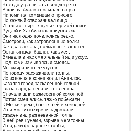
Чтоб до утра писать свои декреты.
В войска Ачалов посылал гонцов.
Напоминал комдивам о присяге.
Но каждый отворачивал лицо
И только спирт тянул из горькой фляги.
Руцкой и Хасбулатов приумолкли.
Они на людях появлялись редко.
Смотрели, как затравленные волки,
Как два сапсана, пойманные в клетки.
Останкинская башня, как змея,
Вливала в нас смертельный яд и уксус,
Над нами измываясь и смеясь.
Мы умирали от её укусов.
По городу расхаживали толпы.
Их из конца в конец водил Анпилов.
Казался город раскаленной колбой.
Глаза народа ненависть слепила.
Сначала шли размеренной колонной.
Потом смешались, тяжко побежали
К Москве-реке, блестящей и холодной.
И на мосту все крепи задрожали.
Ужасен вид разгневанной толпы.
В ней рев цунами, взрыва мегатонны.
И падали фонарные столбы,
Бежали милицейские заслоны.