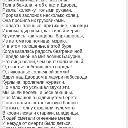
Толпа бежала, чтоб спасти Дворец.
Рвала "колючку" голыми руками,
Прорвав заслонов несколько колец.
Она пробила их грузовиками.
Солдаты пленные, притихшие, как овцы.
Их командир уныл, как сивый мерин.
Кружились, как танцоры, баркашовцы,
Из автоматов поливая мэрию.
И в этом голошенье, в этой буре,
Когда казалась радость безграничной,
Передо мной на миг возник Бабурин.
Его лицо белей, чем бинт больничный.
О, счастье победившего народа!
О, ликованье солнечной земли!
Вдруг над Дворцом в лазури небосвода
Курлыча, пролетели журавли.
Но мало кто услышал звуки эти.
Мы были веселы и бесшабашны.
Нас Макашов в надвинутом берете
Повел валить останкинскую башню.
Потом в толпу стреляли пулеметы.
В крови лежали старики, младенцы.
Людей сметали огненные метлы.
И некуда от смерти было деться.