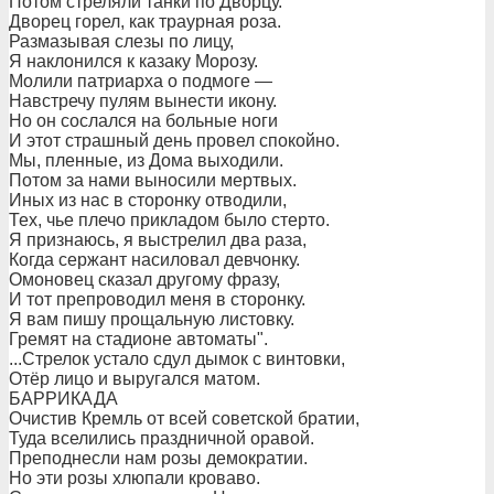
Потом стреляли танки по Дворцу.
Дворец горел, как траурная роза.
Размазывая слезы по лицу,
Я наклонился к казаку Морозу.
Молили патриарха о подмоге —
Навстречу пулям вынести икону.
Но он сослался на больные ноги
И этот страшный день провел спокойно.
Мы, пленные, из Дома выходили.
Потом за нами выносили мертвых.
Иных из нас в сторонку отводили,
Тех, чье плечо прикладом было стерто.
Я признаюсь, я выстрелил два раза,
Когда сержант насиловал девчонку.
Омоновец сказал другому фразу,
И тот препроводил меня в сторонку.
Я вам пишу прощальную листовку.
Гремят на стадионе автоматы".
...Стрелок устало сдул дымок с винтовки,
Отёр лицо и выругался матом.
БАРРИКАДА
Очистив Кремль от всей советской братии,
Туда вселились праздничной оравой.
Преподнесли нам розы демократии.
Но эти розы хлюпали кроваво.