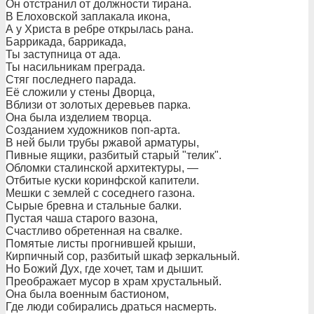
Он отстранил от должности тирана.
В Елоховской заплакала икона,
А у Христа в ребре открылась рана.
Баррикада, баррикада,
Ты заступница от ада.
Ты насильникам преграда.
Стяг последнего парада.
Её сложили у стены Дворца,
Вблизи от золотых деревьев парка.
Она была изделием творца.
Созданием художников поп-арта.
В ней были трубы ржавой арматуры,
Пивные ящики, разбитый старый "телик".
Обломки сталинской архитектуры, —
Отбитые куски коринфской капители.
Мешки с землей с соседнего газона.
Сырые бревна и стальные балки.
Пустая чаша старого вазона,
Счастливо обретенная на свалке.
Помятые листы прогнившей крыши,
Кирпичный сор, разбитый шкаф зеркальный.
Но Божий Дух, где хочет, там и дышит.
Преображает мусор в храм хрустальный.
Она была военным бастионом,
Где люди собирались драться насмерть.