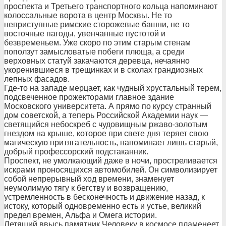
проспекта и Третьего транспортного кольца напоминают
колоссальные ворота в центр Москвы. Не то
неприступные римские сторожевые башни, не то
восточные пагоды, увенчанные пустотой и
безвременьем. Уже скоро по этим старым стенам
поползут замысловатые побеги плюща, а среди
верховных статуй закачаются деревца, нечаянно
укоренившиеся в трещинках и в сколах грандиозных
лепных фасадов.
Где-то на западе мерцает, как чудный хрустальный терем,
подсвеченное прожекторами главное здание
Московского университета. А прямо по курсу странный
дом советской, а теперь Российской Академии наук —
светящийся небоскреб с чудовищным ржаво-золотым
гнездом на крыше, которое при свете дня теряет свою
магическую притягательность, напоминает лишь старый,
добрый профессорский подстаканник.
Проспект, не умолкающий даже в ночи, простреливается
искрами проносящихся автомобилей. Он символизирует
собой непрерывный ход времени, знаменует
неумолимую тягу к бегству и возвращению,
устремленность в бесконечность и движение назад, к
истоку, который одновременно есть и устье, великий
предел времен, Альфа и Омега истории.
Летящий ввысь памятник Человеку в космосе пламенеет