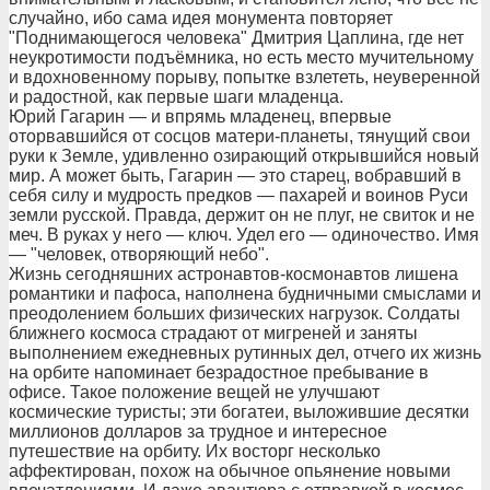
случайно, ибо сама идея монумента повторяет
"Поднимающегося человека" Дмитрия Цаплина, где нет
неукротимости подъёмника, но есть место мучительному
и вдохновенному порыву, попытке взлететь, неуверенной
и радостной, как первые шаги младенца.
Юрий Гагарин — и впрямь младенец, впервые
оторвавшийся от сосцов матери-планеты, тянущий свои
руки к Земле, удивленно озирающий открывшийся новый
мир. А может быть, Гагарин — это старец, вобравший в
себя силу и мудрость предков — пахарей и воинов Руси
земли русской. Правда, держит он не плуг, не свиток и не
меч. В руках у него — ключ. Удел его — одиночество. Имя
— "человек, отворяющий небо".
Жизнь сегодняшних астронавтов-космонавтов лишена
романтики и пафоса, наполнена будничными смыслами и
преодолением больших физических нагрузок. Солдаты
ближнего космоса страдают от мигреней и заняты
выполнением ежедневных рутинных дел, отчего их жизнь
на орбите напоминает безрадостное пребывание в
офисе. Такое положение вещей не улучшают
космические туристы; эти богатеи, выложившие десятки
миллионов долларов за трудное и интересное
путешествие на орбиту. Их восторг несколько
аффектирован, похож на обычное опьянение новыми