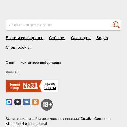
Блоги и сообщества
События
Слово дня
Видео
Спецпроекты
О нас
Контактная информация
День ТВ
№31
Архив
Новый
номер
газеты
Все материалы сайта доступны по лицензии:
Creative Commons
Attribution 4.0 International