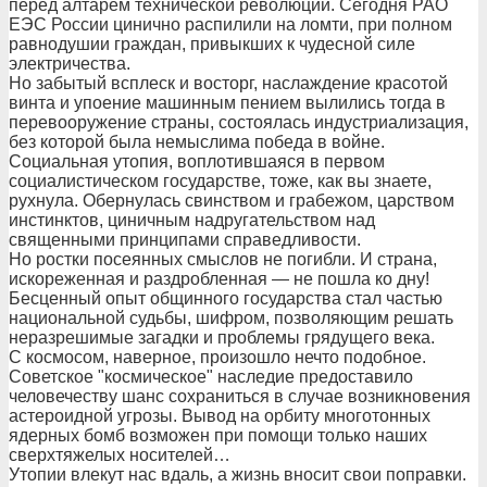
перед алтарем технической революции. Сегодня РАО
ЕЭС России цинично распилили на ломти, при полном
равнодушии граждан, привыкших к чудесной силе
электричества.
Но забытый всплеск и восторг, наслаждение красотой
винта и упоение машинным пением вылились тогда в
перевооружение страны, состоялась индустриализация,
без которой была немыслима победа в войне.
Социальная утопия, воплотившаяся в первом
социалистическом государстве, тоже, как вы знаете,
рухнула. Обернулась свинством и грабежом, царством
инстинктов, циничным надругательством над
священными принципами справедливости.
Но ростки посеянных смыслов не погибли. И страна,
искореженная и раздробленная — не пошла ко дну!
Бесценный опыт общинного государства стал частью
национальной судьбы, шифром, позволяющим решать
неразрешимые загадки и проблемы грядущего века.
С космосом, наверное, произошло нечто подобное.
Советское "космическое" наследие предоставило
человечеству шанс сохраниться в случае возникновения
астероидной угрозы. Вывод на орбиту многотонных
ядерных бомб возможен при помощи только наших
сверхтяжелых носителей…
Утопии влекут нас вдаль, а жизнь вносит свои поправки.