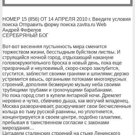
НОМЕР 15 (856) ОТ 14 АПРЕЛЯ 2010 г. Введите условия
поиска Отправить форму поиска zavtra.ru Web
Андрей Фефелов
СЕРЕБРЯНЫЙ БОГ
Вот-вот весенняя пустынность мира сменится
торжеством жизни, бесстыдным буйством листвы. И
струящийся ночной город, отдыхающий накануне
головокружительного броска в новый день, пока еще
призрачный и неуловимый, скоро-скоро заклубится,
сгустится, заблестит своими гранями и шпилями; дерзко
устремится ввысь, органными потоками многоярусных
строений, дополняя безмерную музыку неба своими
трубящими трубами и грохочущими барабанами.
Но пока город спит в купели янтарной ночи. Дремлет
неровно и чутко, сбивчиво дыша, как могучий младенец.
Москва разворачивает, раскручивает свои бесчисленные
кольца во тьму русской равнины, но уплотняется,
концентрируется в своем центре, подобно галактике,
пребывая в таинственном согласии с законами
мироздания…
Цитадели сталинских строений на стыке Ленинского