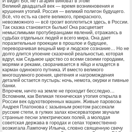
И видит Бог, не Гагарин виноват в этом!
Великий двадцатый век — время возникновения и
крушения утопий. Россия — великий полигон будущего.
Всё, что есть на свете великого, прекрасного,
невозможного — всё грозит воплотиться здесь, в России.
Так сказка становится былью! Она расцветает
немыслимыми протуберанцами явлений, отражаясь в
судьбах отдельных людей и всего мира. Она дает
поразительные проекции в прошлое и будущее,
переворачивая вещный мир и людское сознание… Но не
долго длится упоение сказочной реальностью, которая
вдруг, как Седьмое царство со всеми своими городами,
морями и реками, сворачивается в яйцо и кладется в
карман одинокого путника. И вместо великого
многошумного роения, цветения и нагромождения
деталей остается пустырь: ночь, немота, окурки и пивные
банки.
Впрочем, ничто на земле не проходит бесследно…
Вспомним, как Великая техническая утопия открыла в
России век одухотворенных машин. Живые паровозы
Андрея Платонова с зазывным рокотом рассекали
русские степи, в гулких залах консерватории звучали
странные песни электрических полей, а молодая
советская держава в городах и селах торжественно
возжигала Лампочку Ильича, словно священную свечу