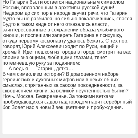
Но Гагарин был и остается национальным символом
России, вплавленным в архетипы русской души!
Недаром до сих пор в народе звучат речи, что Гагарин
будто бы не разбился, но сильно покалечившись, спасся.
Будто в таком виде от него отказались власти,
заинтересованные в сохранении образа улыбчивого
юноши, и поспешили запереть Гагарина в психушку,
откуда первому космонавту удалось бежать. С тех пор,
говорят, Юрий Алексеевич ходит по Руси, нищий и
хромый. Идет пешком из города в город, смотрит на вас
своими знающими, любящими глазами, тянет
потемневшую руку за подаянием:
— А ведь я — Гагарин, детка…
В чем символизм истории? В драгоценном наборе
героических и духовных мифов или в неких общих
смыслах, спрятанных за хаосом повседневности, за
скворчением жизни, за великой неучтенностью бытия?
Ночь. Москва. Безвременье. За тонкими ветками
пробуждающихся садов над городом парит серебряный
бог. Зовет нас в новый век цветения и пробуждения.