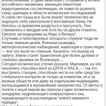
впечатлениями. И даже авантюра с отправкой в космос
российского чиновника, имеющая пикантную
коррупционную составляющую, не помогла развеять
скуку, царящую в области космических исследований.
А сорок лет назад все было иначе! Человечество не
ощущало себя закатанным в консервную банку. Не
боялось со временем раздуться и протухнуть. Оно
стремилось к звездам или хотя бы на другие планеты.
Грезило экспедициями на Марс и Венеру!
Спутники и пилотируемые аппараты служили тогда не
только земным целям. Военная разведка,
метеорологические наблюдения, навигация и трансляция
— все это было не главным. Казалось, что выход на
орбиту Земли станет трамплином для более далеких и
глубоких прыжков во Вселенную…
Сегодня космическая утопия рухнула. Максимум, на что
оказались способны маги из ЦУПА и НАСА, — так это
выстроить станцию, способную нести на себе средства
глобального контроля не только за климатом, но и за
жизнью обществ или даже за отдельными индивидами,
копошащимися в муравейнике человечества. От мечты о
полете к иным мирам мы пришли к идее космического
жандарма, недремлющего компьютерного ока,
надзирающего за распорядком "нового мирового
порядка".