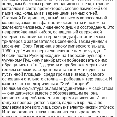
холодным блеском среди неподвижных звезд, отливает
металлом в свете прожекторов, словно языческий бог
парит над кольцами и вереницами земных огней.
Стальной Гагарин, поднятый на высоту колоссальной
колонны, закован в фантастические латы и похож на
железного человека, лишенного души и сострадания. Это
непревзойденный киборг, оснащенный сверхсилой
супермен напоминает героя череды фантастических
триллеров о завоевателях Вселенной. Таким увидели
москвичи Юрия Гагарина в эпоху имперского заката.
1980 год: "Ничто сверхчеловеческое нам не чуждо…"
И если поэты Руси приходили на Тверской бульвар к
чугунному Пушкину панибратски побеседовать с ним:
обращались на "ты", дерзили и пробовали мериться с
гением своими мастерством и талантом, то здесь, на
пустынной площади, среди громад и звезд, у самого
основания стального столпа — робеешь и теряешься. И
кажется, что не докричишься: "Хей, Гагарин!".
Но любая скульптура обладает удивительным свойством
— она движется вместе с обозревающим ее, она
меняется и преображается во время движения. И вот
фигура превращается в крест, ладонь в крыло, а по
желвакам волевого лица скользит электрический отблеск.
И тогда оживают глаза, наполняются выражением —
внимательным и ласковым; и становится ясно, что все не