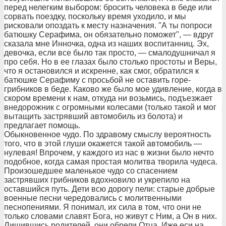
перед нелегким выбором: бросить человека в беде или
сорвать поездку, поскольку время уходило, и мы
рисковали опоздать к месту назначения. "А ты попроси
батюшку Серафима, он обязательно поможет", — вдруг
сказала мне Инночка, одна из наших воспитанниц. Эх,
девочка, если все было так просто, — смалодушничал я
про себя. Но в ее глазах было столько простоты и Веры,
что я остановился и искренне, как смог, обратился к
батюшке Серафиму с просьбой не оставить горе-
грибников в беде. Каково же было мое удивление, когда в
скором времени к нам, откуда ни возьмись, подъезжает
внедорожник с огромными колесами (только такой и мог
вытащить застрявший автомобиль из болота) и
предлагает помощь.
Обыкновенное чудо. По здравому смыслу вероятность
того, что в этой глуши окажется такой автомобиль —
нулевая! Впрочем, у каждого из нас в жизни было нечто
подобное, когда самая простая молитва творила чудеса.
Произошедшее маленькое чудо со спасением
застрявших грибников вдохновило и укрепило на
оставшийся путь. Дети всю дорогу пели: старые добрые
военные песни чередовались с молитвенными
песнопениями. Я понимал, их сила в том, что они не
только словами славят Бога, но живут с Ним, а Он в них.
Лишившись родителей, они обрели Отца, Иже еси на