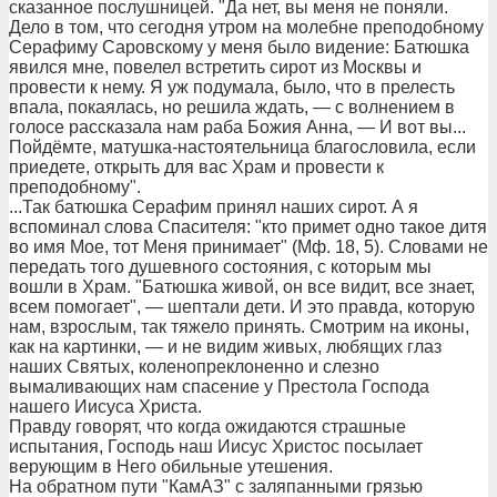
сказанное послушницей. "Да нет, вы меня не поняли.
Дело в том, что сегодня утром на молебне преподобному
Серафиму Саровскому у меня было видение: Батюшка
явился мне, повелел встретить сирот из Москвы и
провести к нему. Я уж подумала, было, что в прелесть
впала, покаялась, но решила ждать, — с волнением в
голосе рассказала нам раба Божия Анна, — И вот вы...
Пойдёмте, матушка-настоятельница благословила, если
приедете, открыть для вас Храм и провести к
преподобному".
...Так батюшка Серафим принял наших сирот. А я
вспоминал слова Спасителя: "кто примет одно такое дитя
во имя Мое, тот Меня принимает" (Мф. 18, 5). Словами не
передать того душевного состояния, с которым мы
вошли в Храм. "Батюшка живой, он все видит, все знает,
всем помогает", — шептали дети. И это правда, которую
нам, взрослым, так тяжело принять. Смотрим на иконы,
как на картинки, — и не видим живых, любящих глаз
наших Святых, коленопреклоненно и слезно
вымаливающих нам спасение у Престола Господа
нашего Иисуса Христа.
Правду говорят, что когда ожидаются страшные
испытания, Господь наш Иисус Христос посылает
верующим в Него обильные утешения.
На обратном пути "КамАЗ" с заляпанными грязью