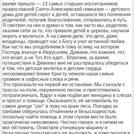
время пришло — 13 самых старших воспитанников
православной Свято-Алексиевской гимназии — детского
дома для детей сирот и детей, оставшихся без попечения
родителей, получив благословение, отправились в путь.
Я смотрел на них и думал о том, как часто мы, родители,
хвалим себя за то, что привели детей в церковь, научили
верить и молиться. А на самом деле, это дети, даже
младенцы, приводят нас к Богу и учат истинной любви.
Как часто мы уподобляемся тому ослику, на котором
Господь въехал в Иерусалим. Думаем, что важнее, тот,
кто везет, а не Тот, Кто едет... Впрочем, за время
путешествия в Дивеево мне не раз пришлось убедиться
в том, что детская молитва и детские сердца
несоизмеримо ближе Христу, нежели наши самые
громкие и пафосные слова и речи.
Это произошло на первой же остановке. Мы съехали с
трассы на поле, окруженное лесом, и приготовились
потрапезничать. Вдруг к нам подбегает женщина в слезах
и просит о помощи. Оказывается, её автомобиль по
самое днище "сел" в лужу на краю леса. Поездка за
грибами обернулась отчаянием и безысходностью,
поскольку найти помощь в этом глухом месте было
практически невозможно. Честно говоря, и я ничем не
мог ей помочь. Осмотрев утонувшую машину и
безуспешно попытавшись ее вытолкать, я тоже оказался