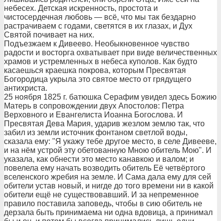
небесех. Детская искренность, простота и
чистосердечная любовь — всё, что мы так бездарно
растрачиваем с годами, светятся в их глазах, и Дух
Святой почивает на них.
Подъезжаем к Дивеево. Необыкновенное чувство
радости и восторга охватывает при виде величественных
храмов и устремленных в небеса куполов. Как будто
касаешься краешка покрова, которым Пресвятая
Богородица укрыла это святое место от грядущего
антихриста.
25 ноября 1825 г. батюшка Серафим увидел здесь Божию
Матерь в сопровождении двух Апостолов: Петра
Верховного и Евангелиста Иоанна Богослова. И
Пресвятая Дева Мария, ударив жезлом землю так, что
забил из земли источник фонтаном светлой воды,
сказала ему: "Я укажу тебе другое место, в селе Дивееве,
и на нём устрой эту обетованную Мною обитель Мою". И
указала, как обнести это место канавкою и валом; и
повелела ему начать возводить обитель Её четвёртого
вселенского жребия на земле. И Сама дала ему для сей
обители устав новый, и нигде до того времени ни в какой
обители ещё не существовавший. И за непременное
правило поставила заповедь, чтобы в сию обитель не
дерзала быть принимаема ни одна вдовица, а принимал