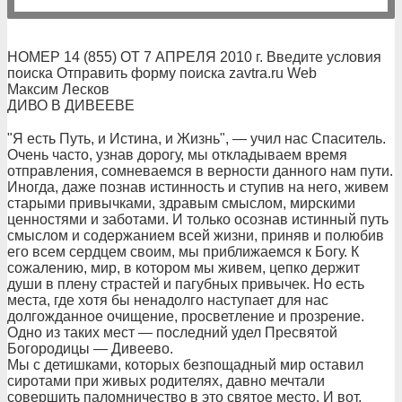
НОМЕР 14 (855) ОТ 7 АПРЕЛЯ 2010 г. Введите условия
поиска Отправить форму поиска zavtra.ru Web
Максим Лесков
ДИВО В ДИВЕЕВЕ
"Я есть Путь, и Истина, и Жизнь", — учил нас Спаситель.
Очень часто, узнав дорогу, мы откладываем время
отправления, сомневаемся в верности данного нам пути.
Иногда, даже познав истинность и ступив на него, живем
старыми привычками, здравым смыслом, мирскими
ценностями и заботами. И только осознав истинный путь
смыслом и содержанием всей жизни, приняв и полюбив
его всем сердцем своим, мы приближаемся к Богу. К
сожалению, мир, в котором мы живем, цепко держит
души в плену страстей и пагубных привычек. Но есть
места, где хотя бы ненадолго наступает для нас
долгожданное очищение, просветление и прозрение.
Одно из таких мест — последний удел Пресвятой
Богородицы — Дивеево.
Мы с детишками, которых безпощадный мир оставил
сиротами при живых родителях, давно мечтали
совершить паломничество в это святое место. И вот,