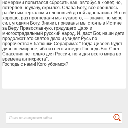
номерами попытался сбросить наш автобус в кювет, но,
потерпев неудачу, скрылся. Слава Богу, всё обошлось
разбитым зеркалом и слоновьей дозой адреналина. Вот и
хорошо, раз прогневали мы лукавого, — значит, по мере
сил, угодили Богу. Значит, призваны мы стоять в Истине
за Веру Православную, грядущего Царя и
многострадальный русский народ. И, даст Бог, наши дети
продолжат это святое дело и увидят Русь по
пророчествам батюшки Серафима: "Тогда Дивеев будет
диво всемирное, ибо из него изведет Господь Бог Свет
Спасения не только для России, но и для всего мира во
времена антихриста".
Господь с нами! Кого убоимся?