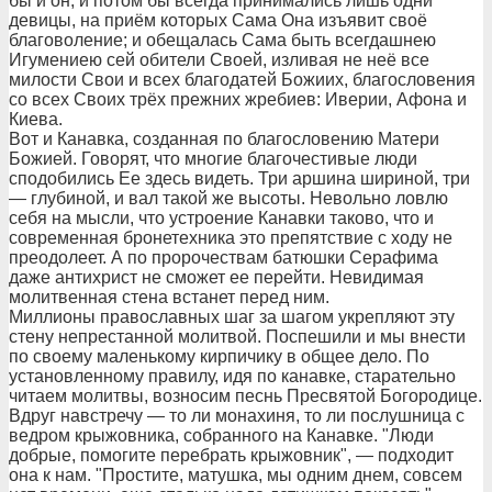
бы и он, и потом бы всегда принимались лишь одни
девицы, на приём которых Сама Она изъявит своё
благоволение; и обещалась Сама быть всегдашнею
Игумениею сей обители Своей, изливая не неё все
милости Свои и всех благодатей Божиих, благословения
со всех Своих трёх прежних жребиев: Иверии, Афона и
Киева.
Вот и Канавка, созданная по благословению Матери
Божией. Говорят, что многие благочестивые люди
сподобились Ее здесь видеть. Три аршина шириной, три
— глубиной, и вал такой же высоты. Невольно ловлю
себя на мысли, что устроение Канавки таково, что и
современная бронетехника это препятствие с ходу не
преодолеет. А по пророчествам батюшки Серафима
даже антихрист не сможет ее перейти. Невидимая
молитвенная стена встанет перед ним.
Миллионы православных шаг за шагом укрепляют эту
стену непрестанной молитвой. Поспешили и мы внести
по своему маленькому кирпичику в общее дело. По
установленному правилу, идя по канавке, старательно
читаем молитвы, возносим песнь Пресвятой Богородице.
Вдруг навстречу — то ли монахиня, то ли послушница с
ведром крыжовника, собранного на Канавке. "Люди
добрые, помогите перебрать крыжовник", — подходит
она к нам. "Простите, матушка, мы одним днем, совсем