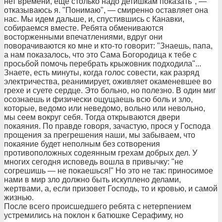
нет времени, еще столько надо детишкам показать", —
отказываюсь я. "Понимаю", — смиренно оставляет она
нас. Мы идем дальше, и, спустившись с Канавки,
собираемся вместе. Ребята обмениваются
восторженными впечатлениями, вдруг они
поворачиваются ко мне и кто-то говорит: "Знаешь, папа,
а нам показалось, что это Сама Богородица к тебе с
просьбой помочь перебрать крыжовник подходила"...
Знаете, есть минуты, когда голос совести, как разряд
электричества, реанимирует, оживляет окаменевшее во
грехе и суете сердце. Это больно, но полезно. В один миг
осознаешь и физически ощущаешь всю боль и зло,
которые, ведомо или неведомо, вольно или невольно,
мы сеем вокруг себя. Тогда открываются двери
покаяния. По правде говоря, зачастую, прося у Господа
прощения за прегрешения наши, мы забываем, что
покаяние будет неполным без сотворения
противоположных содеянным грехам добрых дел. У
многих сегодня исповедь вошла в привычку: "не
согрешишь — не покаешься!" Но это не так: приносимое
нами в мир зло должно быть искуплено делами,
жертвами, а, если призовет Господь, то и кровью, и самой
жизнью.
После всего происшедшего ребята с нетерпением
устремились на поклон к батюшке Серафиму, но