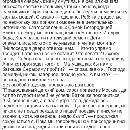
огромная очередь к нему смутила, и я решил сначала
объехать святые источники, чтобы к вечеру, когда
паломники и туристы разъедутся, без суеты помолиться у
святых мощей. Сказано — сделано. Ребята с радостью
по нескольку раз приняли омовение в целительных
источниках, благословленных Самой Богородицей.
Ближе к вечеру мы возвращаемся к Батюшке. И вдруг
беда, Храм закрыли на текущий ремонт. Дети
опечалились, но кто-то не унывает и читает молитву
"Милосердия двери отверзи нам...". Кто-то упрямо
твердит: батюшка нас не оставит. Что делать? Обхожу
вокруг Собора и у главного входа встречаю послушницу
Анну, которая ждет кого-то. "Матушка, как бы нам к
батюшке Серафиму пройти?", — спрашиваю я. "Господи
помилуй, никак, наверное, поздно уже... А вы кто?" —
неожиданно оживляется она.
Без особой надежды продолжаю разговор:
"Православный детский дом, сирот привез из Москвы, да
вот по глупости моей не успели Батюшке поклониться".
"Ой, родненькие, а я вас с утра стою, дожидаюсь", —
радостно запричитала матушка. "Да не нас, наверное, мы
никого не предупреждали о нашей поездке и никому не
звонили, хотя, наверное, и надо было", — продолжал
сокрушаться я. Пока мы говорили, к нам присоединились
детишки и с надеждой стали ловить каждое слово,