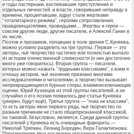
е годы пастернаки, воспевавшие преступления и
отдельных личностей, и власти, говорившие неправду о
времени, процветавшие, вдруг стали жертвами
"тоталитарного режима", героями сопротивления,
правдовещателями, провидцами… Жертвы и герои —
совсем другие люди, другие писатели, и Алексей Ганин в
их числе.
Поэтов и прозаиков, попавших в поле зрения С.Куняева,
можно условно разделить на три группы. Первая — это
авторы, чьё творчество частично или полностью выпало
из истории отечественной словесности (о них достаточно
много уже говорилось). Вторая группа — писатели,
которых можно назвать "трудными классиками", к коим я
отношу авторов, чьё значение признано многими
исследователями и читателями, а творчество вызывает
непрекращающиеся бурные споры, взаимоисключающие
оценки. Юрий Кузнецов из этой группы писателей, и не
случайно о его поэзии появилось две статьи Куняева
(уверен, будут ещё). Третья группа — "пока не классики",
то есть авторы явно первого ряда, чьё творчество по
разным причинам не стало общепризнанной классикой,
но таковой, безусловно, является. Среди данной группы
писателей у Куняева есть очевидные фавориты —
Николай Тряпкин, Леонид Бородин, Вера Галактионова.
Произведения двух последних прозаиков анализируются