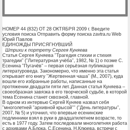
НОМЕР 44 (832) ОТ 28 ОКТЯБРЯ 2009 г. Введите
условия поиска Отправить форму поиска zavtra.ru Web
Юрий Павлов
ЕДИНОЖДЫ ПРИСЯГНУВШИЙ
Штрихи к портрету Сергея Куняева
Статья Сергея Куняева "Трагедия стихии и стихия
трагедии" ("Литературная учёба", 1982, № 1) о поэме С.
Есенина "Пугачёв" – первая серьёзная публикация
литературоведа. Закономерно, что именно эта статья
открывает его книгу "Жертвенная чаша" (М., 2007), куда
вошли его избранные работы, написанные на
протяжении двадцати пяти лет. Данная статья Куняева –
своеобразная завязка в его творческой судьбе, в которой
тема Есенина станет сквозной, главной.
В одном из интервью Сергей Куняев назвал себя
"многолетней "архивной крысой"" ("День литературы",
2007, № 5) и уточнил, что впервые есенинские
подлинники взял в руки в двадцатилетнем возрасте, то
есть в 1977 году. Затем последовали многолетняя работа
с архивами А.Блока, С.Есенина, Н.Клюева, встречи с