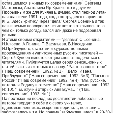
оставшимися в живых их современниками: Сергеем
Марковым, Анатолием Яр-Кравченко и другими.
Прорывным же для Куняева, думаю, стал период лета-
начала осени 1991 года, когда он трудился в архивах
КГБ. Здесь критику через "дела" Сергея Есенина и так
называемых новокрестьянских поэтов открылось то, о
чём он только догадывался или даже не подозревал
раньше.
И этими своими открытиями — "делами" С.Есенина,
Н.Клюева, А.Ганина, П.Васильева, В.Наседкина,
И.Приблудного, статьями и художественными
произведениями уничтоженных русских писателей —
Сергей Куняев вместе с отцом спешат поделиться с
читателями. Публикуется целая серия сенсационных
статей, часть из которых я назову: "Растерзанные тени"
("Наш современник", 1992, № 1), ""Дело" Ивана
Приблудного" ("Наш современник", 1992, № 3), "Пасынок
России" ("Наш современник", 1992, № 4), "Мы, русские,
потеряли Родину и отечество" ("Наш современник", 1992,
№ 10), "Ты, жгучий отпрыск Аввакума…" ("Наш
современник", 1993, № 1)...
На протяжении последних десятилетий либеральные
авторы твердят о себе и о своих учителях,
единомышленниках: искренне верили…, не знали…,
заблуждались и т.д. Но почему "заблуждавшиеся" в 20-30-