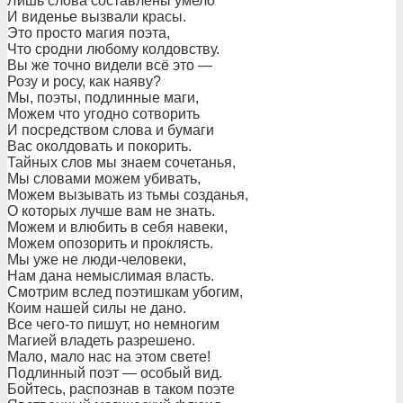
Лишь слова составлены умело
И виденье вызвали красы.
Это просто магия поэта,
Что сродни любому колдовству.
Вы же точно видели всё это —
Розу и росу, как наяву?
Мы, поэты, подлинные маги,
Можем что угодно сотворить
И посредством слова и бумаги
Вас околдовать и покорить.
Тайных слов мы знаем сочетанья,
Мы словами можем убивать,
Можем вызывать из тьмы созданья,
О которых лучше вам не знать.
Можем и влюбить в себя навеки,
Можем опозорить и проклясть.
Мы уже не люди-человеки,
Нам дана немыслимая власть.
Смотрим вслед поэтишкам убогим,
Коим нашей силы не дано.
Все чего-то пишут, но немногим
Магией владеть разрешено.
Мало, мало нас на этом свете!
Подлинный поэт — особый вид.
Бойтесь, распознав в таком поэте