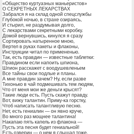
«Общество куртуазных маньеристов»
О СЕКРЕТНЫХ ЛЕКАРСТВАХ
Забрался я на склад одной спецслужбы
Глубокой ночью, в страхе озираясь,
И стырил, не раздумывая долго,
С лекарствами секретными коробку.
Домой вернувшись, кинулся я сразу
Сортировать натыренное мною,
Вертел в руках пакеты и флаконы,
Инструкции читал по примененью.
Так, есть правдин — известные таблетки:
Правдином если напоить шпиона,
Шпион расскажет с воодушевленьем
Все тайны свои подлые и планы.
А мне правдин зачем? Ну, если разве
Тихонько в чай подмешивать тем людям,
Что от меня мои же деньги крысят?
Такие люди есть. Пусть скажут правду.
Вот, вижу талантин. Приму-ка горстку,
Чтоб написать талантливую песню.
Нет, есть гениалин — он явно круче,
Во много раз мощнее талантина!
Накапаю пять капель из флакона —
Пусть эта песня будет гениальной!
Есть озверин — о нем я слышал тоже,