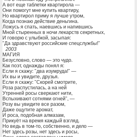
А вот еще таблетки квартирола —
Они помогут мне купить квартиру,
Но квартирол приму я лучше утром,
Когда познаю действие деньгина.
Ложусь я спать, наевшись и напившись
Мной стыренных в ночи лекарств секретных,
И говорю с улыбкой, засыпая:
"Да здравствуют российские спецслужбы!"
2003
МАГИЯ
Безусловно, слово — это чудо.
Как поэт, однажды понял я:
Если я скажу: "два изумруда!" —
Их вы и увидите, друзья.
Если я скажу: "Скорей смотрите,
Роза распустилась, а на ней
Утренней росы сверкают нити,
Вспыхивают сотнями огней", —
Розу вы увидите все разом,
Даже ощутите аромат,
И роса, подобная алмазам,
Прикуёт на время каждый взгляд.
Но ведь в том-то, собственно, и дело —
Нет здесь розы, нет здесь и росы,