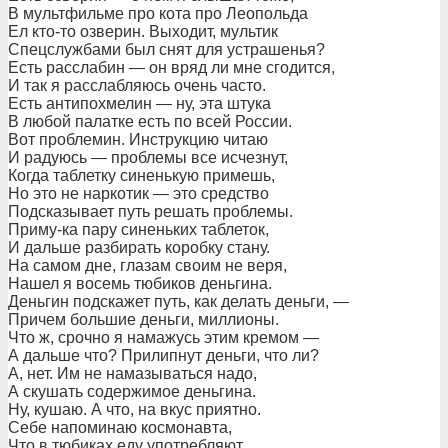
В мультфильме про кота про Леопольда
Ел кто-то озверин. Выходит, мультик
Спецслужбами был снят для устрашенья?
Есть расслабин — он вряд ли мне сгодится,
И так я расслабляюсь очень часто.
Есть антипохмелин — ну, эта штука
В любой палатке есть по всей России.
Вот проблемин. Инструкцию читаю
И радуюсь — проблемы все исчезнут,
Когда таблетку синенькую примешь,
Но это не наркотик — это средство
Подсказывает путь решать проблемы.
Приму-ка пару синеньких таблеток,
И дальше разбирать коробку стану.
На самом дне, глазам своим не веря,
Нашел я восемь тюбиков деньгина.
Деньгин подскажет путь, как делать деньги, —
Причем большие деньги, миллионы.
Что ж, срочно я намажусь этим кремом —
А дальше что? Прилипнут деньги, что ли?
А, нет. Им не намазываться надо,
А скушать содержимое деньгина.
Ну, кушаю. А что, на вкус приятно.
Себе напоминаю космонавта,
Что в тюбиках еду употребляют.