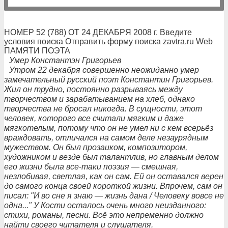
НОМЕР 52 (788) ОТ 24 ДЕКАБРЯ 2008 г. Введите
условия поиска Отправить форму поиска zavtra.ru Web
ПАМЯТИ ПОЭТА
Умер Константэн Григорьев
Утром 22 декабря совершенно неожиданно умер
замечательный русский поэт Константин Григорьев.
Жил он трудно, постоянно разрываясь между
творчеством и зарабатыванием на хлеб, однако
творчества не бросал никогда. В сущности, этот
человек, которого все считали мягким и даже
мягкотелым, потому что он не умел ни с кем всерьёз
враждовать, отличался на самом деле незаурядным
мужеством. Он был прозаиком, композитором,
художником и везде был талантлив, но главным делом
его жизни была все-таки поэзия — смешная,
незлобивая, светлая, как он сам. Ей он оставался верен
до самого конца своей короткой жизни. Впрочем, сам он
писал: "И во сне я знаю — жизнь дана / Человеку вовсе не
одна..." У Кости осталось очень много неизданного:
стихи, романы, песни. Всё это непременно должно
найти своего читателя и слушателя.