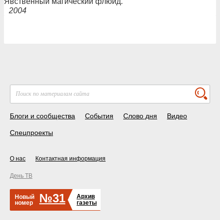
Явственный магический флюид.
2004
Блоги и сообщества
События
Слово дня
Видео
Спецпроекты
О нас
Контактная информация
День ТВ
№31
Архив
Новый
номер
газеты