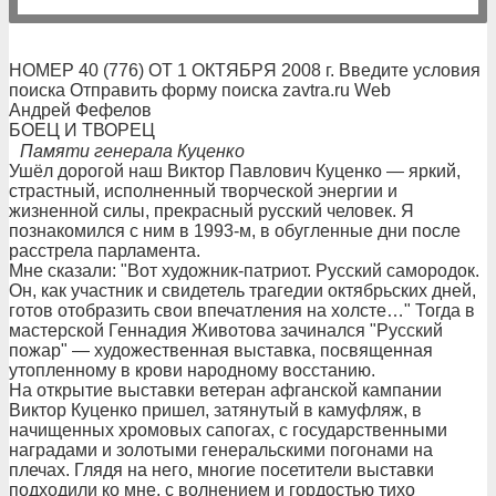
НОМЕР 40 (776) ОТ 1 ОКТЯБРЯ 2008 г. Введите условия
поиска Отправить форму поиска zavtra.ru Web
Андрей Фефелов
БОЕЦ И ТВОРЕЦ
Памяти генерала Куценко
Ушёл дорогой наш Виктор Павлович Куценко — яркий,
страстный, исполненный творческой энергии и
жизненной силы, прекрасный русский человек. Я
познакомился с ним в 1993-м, в обугленные дни после
расстрела парламента.
Мне сказали: "Вот художник-патриот. Русский самородок.
Он, как участник и свидетель трагедии октябрьских дней,
готов отобразить свои впечатления на холсте…" Тогда в
мастерской Геннадия Животова зачинался "Русский
пожар" — художественная выставка, посвященная
утопленному в крови народному восстанию.
На открытие выставки ветеран афганской кампании
Виктор Куценко пришел, затянутый в камуфляж, в
начищенных хромовых сапогах, с государственными
наградами и золотыми генеральскими погонами на
плечах. Глядя на него, многие посетители выставки
подходили ко мне, с волнением и гордостью тихо