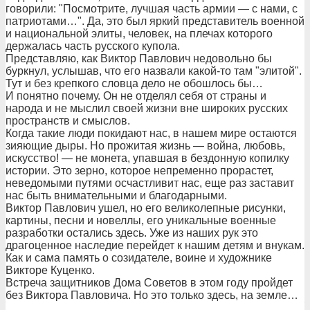
говорили: "Посмотрите, лучшая часть армии — с нами, с
патриотами…". Да, это был яркий представитель военной
и национальной элиты, человек, на плечах которого
держалась часть русского купола.
Представляю, как Виктор Павлович недовольно бы
буркнул, услышав, что его назвали какой-то там "элитой".
Тут и без крепкого словца дело не обошлось бы…
И понятно почему. Он не отделял себя от страны и
народа и не мыслил своей жизни вне широких русских
пространств и смыслов.
Когда такие люди покидают нас, в нашем мире остаются
зияющие дыры. Но прожитая жизнь — война, любовь,
искусство! — не монета, упавшая в бездонную копилку
истории. Это зерно, которое непременно прорастет,
неведомыми путями осчастливит нас, еще раз заставит
нас быть внимательными и благодарными.
Виктор Павлович ушел, но его великолепные рисунки,
картины, песни и новеллы, его уникальные военные
разработки остались здесь. Уже из наших рук это
драгоценное наследие перейдет к нашим детям и внукам.
Как и сама память о созидателе, воине и художнике
Викторе Куценко.
Встреча защитников Дома Советов в этом году пройдет
без Виктора Павловича. Но это только здесь, на земле…