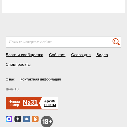
Блоги и сообщества
События
Слово дня
Видео
Спецпроекты
О нас
Контактная информация
День ТВ
№31
Архив
Новый
номер
газеты