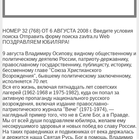
НОМЕР 32 (768) ОТ 6 АВГУСТА 2008 г. Введите условия
поиска Отправить форму поиска zavtra.ru Web
ПОЗДРАВЛЯЕМ ЮБИЛЯРА!
9 августа Владимиру Осипову, видному общественному и
политическому деятелю России, патриоту-державнику,
православному государственнику, публицисту, историку,
бессменному главе "Союза Христианского
Возрождения", бывшему политическому заключенному,
исполняется 70 лет.
Вся его жизнь, включая пятнадцать лет советских
лагерей (1962-1968 и 1975-1982), куда он попал за
активную пропаганду национального русского
возрождения, включая издание православно-
патриотического журнала "Вече" (1971-1974), —
наглядный пример того, что не в Силе Бог, а в Правде.
Мы от всей души поздравляем юбиляра, желаем ему
несокрушимого здоровья и новых побед во славу России.
На таких праведниках и подвижниках от века держалась
и держится наша Святая Русь. Бог в помощь, Владимир