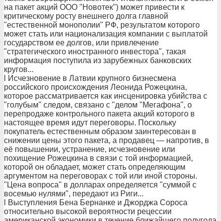
на пакет акций ООО "Новотек") может привести к
критическому росту внешнего долга главной
"естественной монополии" РФ, результатом которого
может стать или национализация компании с выплатой
государством ее долгов, или привлечение
"стратегического иностранного инвестора", такая
информация поступила из зарубежных банковских
кругов...
l Исчезновение в Латвии крупного бизнесмена
российского происхождения Леонида Рожецкина,
которое рассматривается как инсценировка убийства с
"голубым" следом, связано с "делом "Мегафона", о
перепродаже контрольного пакета акций которого в
настоящее время идут переговоры. Поскольку
покупатель естественным образом заинтересован в
снижении цены этого пакета, а продавец — напротив, в
её повышении, устранение, исчезновение или
похищение Рожецкина в связи с той информацией,
которой он обладает, может стать определяющим
аргументом на переговорах с той или иной стороны.
"Цена вопроса" в долларах определяется "суммой с
восемью нулями", передают из Риги...
l Выступления Бена Бернанке и Джорджа Сороса
относительно высокой вероятности рецессии
американской экономики в течение ближайшего полугода