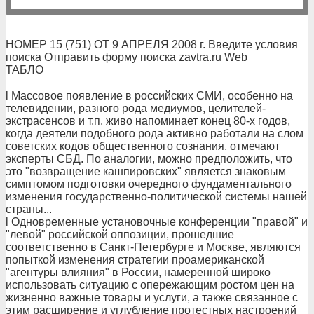
НОМЕР 15 (751) ОТ 9 АПРЕЛЯ 2008 г. Введите условия
поиска Отправить форму поиска zavtra.ru Web
ТАБЛО
l Массовое появление в российских СМИ, особенно на
телевидении, разного рода медиумов, целителей-
экстрасенсов и т.п. живо напоминает конец 80-х годов,
когда деятели подобного рода активно работали на слом
советских кодов общественного сознания, отмечают
эксперты СБД. По аналогии, можно предположить, что
это "возвращение кашпировских" является знаковым
симптомом подготовки очередного фундаментального
изменения государственно-политической системы нашей
страны...
l Одновременные установочные конференции "правой" и
"левой" российской оппозиции, прошедшие
соответственно в Санкт-Петербурге и Москве, являются
попыткой изменения стратегии проамериканской
"агентуры влияния" в России, намеренной широко
использовать ситуацию с опережающим ростом цен на
жизненно важные товары и услуги, а также связанное с
этим расширение и углубление протестных настроений