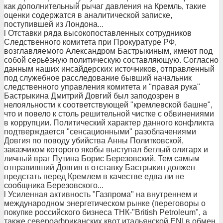
как дополнительный рычаг давления на Кремль, такие
оценки содержатся в аналитической записке,
поступившей из Лондона...
l Отставки ряда высокопоставленных сотрудников
Следственного комитета при Прокуратуре РФ,
возглавляемого Александром Бастрыкиным, имеют под
собой серьёзную политическую составляющую. Согласно
данным наших инсайдерских источников, отправленный
под служебное расследование бывший начальник
следственного управления комитета и "правая рука"
Бастрыкина Дмитрий Довгий был заподозрен в
нелояльности к соответствующей "кремлевской башне",
что и повело к столь решительной чистке с обвинениями
в коррупции. Политический характер данного конфликта
подтверждается "сенсационными" разоблачениями
Довгия по поводу убийства Анны Политковской,
заказчиком которого якобы выступал беглый олигарх и
личный враг Путина Борис Березовский. Тем самым
отправивший Довгия в отставку Бастрыкин должен
предстать перед Кремлем в качестве едва ли не
сообщника Березовского...
l Усиленная активность "Газпрома" на внутреннем и
международном энергетическом рынке (переговоры о
покупке российского бизнеса ТНК-"British Petroleum", а
также североафриканских квот итальянской ENI в обмен