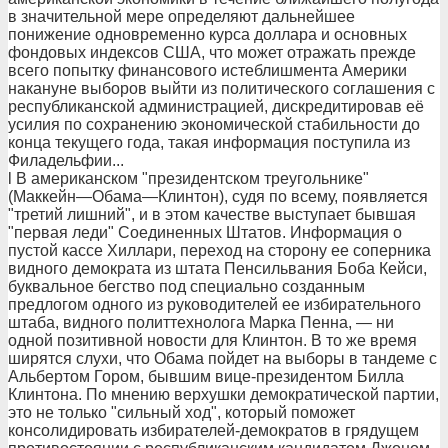
в значительной мере определяют дальнейшее
понижение одновременно курса доллара и основных
фондовых индексов США, что может отражать прежде
всего попытку финансового истеблишмента Америки
накануне выборов выйти из политического соглашения с
республиканской администрацией, дискредитировав её
усилия по сохранению экономической стабильности до
конца текущего года, такая информация поступила из
Филадельфии...
l В американском "президентском треугольнике"
(Маккейн—Обама—Клинтон), судя по всему, появляется
"третий лишний", и в этом качестве выступает бывшая
"первая леди" Соединенных Штатов. Информация о
пустой кассе Хиллари, переход на сторону ее соперника
видного демократа из штата Пенсильвания Боба Кейси,
буквальное бегство под специально созданным
предлогом одного из руководителей ее избирательного
штаба, видного политтехнолога Марка Пенна, — ни
одной позитивной новости для Клинтон. В то же время
ширятся слухи, что Обама пойдет на выборы в тандеме с
Альбертом Гором, бывшим вице-президентом Билла
Клинтона. По мнению верхушки демократической партии,
это не только "сильный ход", который поможет
консолидировать избирателей-демократов в грядущем