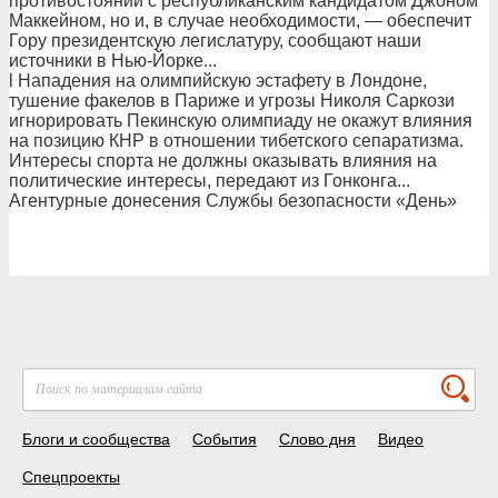
противостоянии с республиканским кандидатом Джоном
Маккейном, но и, в случае необходимости, — обеспечит
Гору президентскую легислатуру, сообщают наши
источники в Нью-Йорке...
l Нападения на олимпийскую эстафету в Лондоне,
тушение факелов в Париже и угрозы Николя Саркози
игнорировать Пекинскую олимпиаду не окажут влияния
на позицию КНР в отношении тибетского сепаратизма.
Интересы спорта не должны оказывать влияния на
политические интересы, передают из Гонконга...
Агентурные донесения Службы безопасности «День»
Блоги и сообщества
События
Слово дня
Видео
Спецпроекты