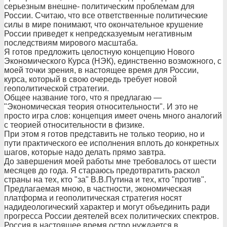
серьезным внешне- политическим проблемам для
России. Считаю, что все ответственные политические
силы в мире понимают, что окончательное крушение
России приведет к непредсказуемым негативным
последствиям мирового масштаба.
Я готов предложить целостную концепцию Нового
Экономического Курса (НЭК), единственно возможного, с
моей точки зрения, в настоящее время для России,
курса, который в свою очередь требует новой
геополитической стратегии.
Общее название того, что я предлагаю —
"Экономическая теория относительности". И это не
просто игра слов: концепция имеет очень много аналогий
с теорией относительности в физике.
При этом я готов представить не только теорию, но и
пути практического ее исполнения вплоть до конкретных
шагов, которые надо делать прямо завтра.
До завершения моей работы мне требовалось от шести
месяцев до года. Я стараюсь предотвратить раскол
страны на тех, кто "за" В.В.Путина и тех, кто "против".
Предлагаемая мною, в частности, экономическая
платформа и геополитическая стратегия носят
надидеологический характер и могут объединить ради
прогресса России деятелей всех политических спектров.
Россия в настоящее время остро нуждается в