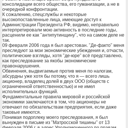
консолидации всего общества, его гуманизации, а не в
очередной конфронтации.
К сожалению, спецслужбы и некоторые
высокопоставленные лица, имеющие доступ к
Администрации Президента РФ, видимо, неправильно
интерпретировали мою активность в последние годы,
расценили ее как "антипутинщину", что на самом деле не
так.
09 февраля 2006 года я был арестован. "Де-факто" меня
преследуют за мои экономические убеждения и, отчасти,
политические взгляды, хотя "де-юре" всё представлено,
как преследование за якобы экономические
правонарушения.
Обвинения, выдвигаемые против меня по налогам,
абсурдны уже хотя бы потому, что я — всего лишь
акционер, владелец долей в двух ООО (обществ с
ограниченной ответственностью) и не имел
исполнительных функций.
Фундаментальные правила мировой и российской
экономики заключаются в том, что акционеры не
отвечают по обязательствам предприятия, если даже
таковые имеются.
Понимая подоплеку моего преследования, я был
вынужден в письме из "Матросской тишины" от 13
февраля 2006 г. в адрес Уполномоченного по правам