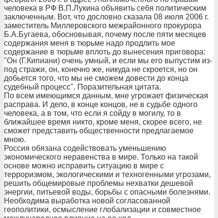
человека в РФ В.П.Лукина объявить себя политическим
заключенным. Вот, что дословно сказала 08 июля 2006 г.
заместитель Миллеровского межрайонного прокурора
Б.А.Бугаева, обосновывая, почему после пяти месяцев
содержания меня в тюрьме надо продлить мое
содержание в тюрьме вплоть до вынесения приговора:
"Он (Г.Кипиани) очень умный, и если мы его выпустим из-
под стражи, он, конечно же, никуда не скроется, но он
добьется того, что мы не сможем довести до конца
судебный процесс". Поразительная цитата.
По всем имеющимся данным, мне угрожает физическая
расправа. И дело, в конце концов, не в судьбе одного
человека, а в том, что если я сойду в могилу, то в
ближайшее время никто, кроме меня, скорее всего, не
сможет представить общественности предлагаемое
мною.
Россия обязана содействовать уменьшению
экономического неравенства в мире. Только на такой
основе можно исправить ситуацию в мире с
терроризмом, экологическими и техногенными угрозами,
решить общемировые проблемы нехватки дешевой
энергии, питьевой воды, борьбы с опасными болезнями.
Необходима выработка новой согласованной
геополитики, осмысление глобализации и совместное