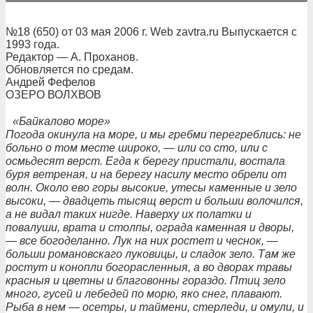
№18 (650) от 03 мая 2006 г. Web zavtra.ru Выпускается с
1993 года.
Редактор — А. Проханов.
Обновляется по средам.
Андрей Фефелов
ОЗЕРО ВОЛХВОВ
«Байкалово море»
Погода окинула на море, и мы гребми перегреблись: не
больно о том месте широко, — или со сто, или с
осмьдесят верст. Егда к берегу пристали, востала
буря ветреная, и на берегу насилу место обрели от
волн. Около ево горы высокие, утесы каменные и зело
высоки, — двадцеть тысящ верст и больши волочился,
а не видал таких нигде. Наверху их полатки и
повалуши, врата и столпы, ограда каменная и дворы,
— все богоделанно. Лук на них ростет и чеснок, —
больши романовскаго луковицы, и сладок зело. Там же
ростут и конопли богорасленныя, а во дворах травы
красныя и цветны и благовонны гораздо. Птиц зело
много, гусей и лебедей по морю, яко снег, плавают.
Рыба в нем — осетры, и таймени, стерледи, и омули, и