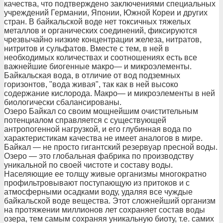
качества, что подтверждено заключениями специальных
учреждений Германии, Японии, Южной Кореи и других
стран. В байкальской воде нет токсичных тяжелых
металлов и органических соединений, фиксируются
чрезвычайно низкие концентрации железа, нитратов,
нитритов и сульфатов. Вместе с тем, в ней в
необходимых количествах и соотношениях есть все
важнейшие биогенные макро— и микроэлементы.
Байкальская вода, в отличие от вод подземных
горизонтов, "вода живая", так как в ней высоко
содержание кислорода. Макро— и микроэлементы в ней
биологически сбалансированы.
Озеро Байкал со своим мощнейшим очистительным
потенциалом справляется с существующей
антропогенной нагрузкой, и его глубинная вода по
характеристикам качества не имеет аналогов в мире.
Байкал — не просто гигантский резервуар пресной воды.
Озеро — это глобальная фабрика по производству
уникальной по своей чистоте и составу воды.
Населяющие ее толщу живые организмы многократно
профильтровывают поступающую из притоков и с
атмосферными осадками воду, удаляя все чуждые
байкальской воде вещества. Этот сложнейший организм
на протяжении миллионов лет сохраняет состав воды
озера, тем самым сохраняя уникальную биоту, т.е. самих