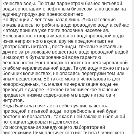
качества воды. По этим параметрам бизнес питьевой
воды сопоставим с нефтяным бизнесом, а по ценам на
единицу продукции превосходит его.
Во Франции 7 лет тому назад лишь 25% населения
отказывалось потреблять водопроводную воду, а сейчас
к этому пришла уже почти половина населения.
Большинство отворачивается от водопроводной воды
из-за неприятного вкуса, другие предпочитают не
употреблять нитраты, пестициды, тяжелые металлы и
другие загрязняющие вещества с водопроводной водой
и находят в бутылированной воде гарантию
безопасности. Рост продаж относится к негазированной
слабоминерализованной воде. Такую воду можно пить в
больших количествах, не опасаясь перегрузки тем или
иным веществом. Её также можно использовать для
новорожденных, т.к. малая минерализация воды не
приводит к диарее. Важное гигиеническое значение
придается низким содержаниям в воде нитратов и
нитритов.
Вода Байкала сочетает в себе лучшие качества
природной питьевой воды, потребность в ней будет
постоянно возрастать, так как в ней заключен большой
потенциал здоровья и долголетия.
Из исследования заведующего лабораторией
биогеохимии Лимнологического института Сибирского