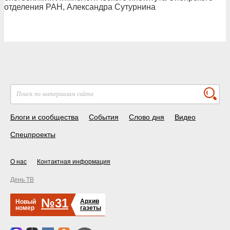
отделения РАН, Александра Сутурнина
Блоги и сообщества
События
Слово дня
Видео
Спецпроекты
О нас
Контактная информация
День ТВ
№31
Архив
Новый
номер
газеты