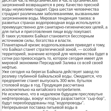
десятая часть неорганических и часть органических
загрязнений возвращается в реку. Качество пресной
воды неумолимо падает. Одна шестая человечества
страдают различными заболеваниями, вызванными
загрязнением воды. Мировая тенденция такова: в
развитых странах водопроводная вода используется
преимущественно для санитарно-гигиенических целей, а
для питья и приготовления пищи воду покупают.
В таких условиях Байкал становится бесспорным
источником силы, богатства и власти.
Планетарный кризис водопользования приведет к тому,
что Байкал станет стратегической зоной, — особой
территорией, значение которой для человечества будет в
сотни раз превосходить то, которое сегодня имеет для
мировой экономики Персидский Залива со всей своей
нефтью.
Уже сегодня на берегах Байкала действует завод по
розливу глубинной байкальской воды. Ожидается, что
предприятие станет выпускать 300 млн. бутылок
столовой воды в год. Продукция рассчитана
исключительно на китайского потребителя.
Не исключено, что в недалеком будущем пресловутые
нефтепроводы, вокруг которых разрастается "сыр-бор",
будут переоборудованы под "водопроводы".
Непрерывная поставка питьевой воды в