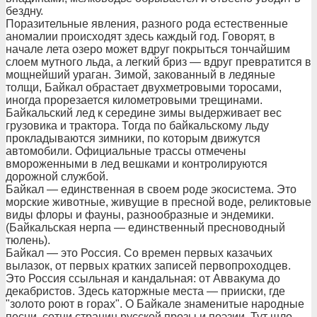
бездну.
Поразительные явления, разного рода естественные
аномалии происходят здесь каждый год. Говорят, в
начале лета озеро может вдруг покрыться тончайшим
слоем мутного льда, а легкий бриз — вдруг превратится в
мощнейший ураган. Зимой, закованный в ледяные
толщи, Байкал обрастает двухметровыми торосами,
иногда прорезается километровыми трещинами.
Байкальский лед к середине зимы выдерживает вес
грузовика и трактора. Тогда по байкальскому льду
прокладываются зимники, по которым движутся
автомобили. Официальные трассы отмечены
вмороженными в лед вешками и контролируются
дорожной службой.
Байкал — единственная в своем роде экосистема. Это
морские животные, живущие в пресной воде, реликтовые
виды флоры и фауны, разнообразные и эндемики.
(Байкальская нерпа — единственный пресноводный
тюлень).
Байкал — это Россия. Со времен первых казачьих
вылазок, от первых кратких записей первопроходцев.
Это Россия ссыльная и кандальная: от Аввакума до
декабристов. Здесь каторжные места — прииски, где
"золото роют в горах". О Байкале знаменитые народные
песни, сотни страниц русской прозы и поэзии. Тут шло