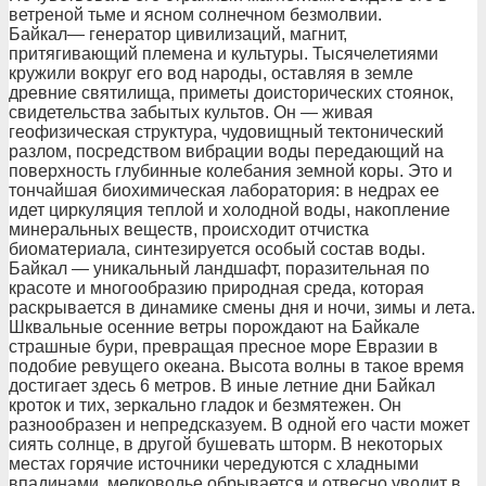
ветреной тьме и ясном солнечном безмолвии.
Байкал— генератор цивилизаций, магнит,
притягивающий племена и культуры. Тысячелетиями
кружили вокруг его вод народы, оставляя в земле
древние святилища, приметы доисторических стоянок,
свидетельства забытых культов. Он — живая
геофизическая структура, чудовищный тектонический
разлом, посредством вибрации воды передающий на
поверхность глубинные колебания земной коры. Это и
тончайшая биохимическая лаборатория: в недрах ее
идет циркуляция теплой и холодной воды, накопление
минеральных веществ, происходит отчистка
биоматериала, синтезируется особый состав воды.
Байкал — уникальный ландшафт, поразительная по
красоте и многообразию природная среда, которая
раскрывается в динамике смены дня и ночи, зимы и лета.
Шквальные осенние ветры порождают на Байкале
страшные бури, превращая пресное море Евразии в
подобие ревущего океана. Высота волны в такое время
достигает здесь 6 метров. В иные летние дни Байкал
кроток и тих, зеркально гладок и безмятежен. Он
разнообразен и непредсказуем. В одной его части может
сиять солнце, в другой бушевать шторм. В некоторых
местах горячие источники чередуются с хладными
впадинами, мелководье обрывается и отвесно уводит в