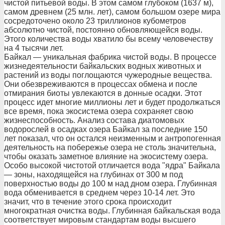
чистой питьевой воды. В этом самом глубоком (1637 м),
самом древнем (25 млн. лет), самом большом озере мира
сосредоточено около 23 триллионов кубометров
абсолютно чистой, постоянно обновляющейся воды.
Этого количества воды хватило бы всему человечеству
на 4 тысячи лет.
Байкал — уникальная фабрика чистой воды. В процессе
жизнедеятельности байкальских водных животных и
растений из воды поглощаются чужеродные вещества.
Они обезвреживаются в процессах обмена и после
отмирания биоты увлекаются в донные осадки. Этот
процесс идет многие миллионы лет и будет продолжаться
все время, пока экосистема озера сохраняет свою
жизнеспособность. Анализ состава диатомовых
водорослей в осадках озера Байкал за последние 150
лет показал, что он остался неизменным и антропогенная
деятельность на побережье озера не столь значительна,
чтобы оказать заметное влияние на экосистему озера.
Особо высокой чистотой отличается вода "ядра" Байкала
— зоны, находящейся на глубинах от 300 м под
поверхностью воды до 100 м над дном озера. Глубинная
вода обменивается в среднем через 10-14 лет. Это
значит, что в течение этого срока происходит
многократная очистка воды. Глубинная байкальская вода
соответствует мировым стандартам воды высшего