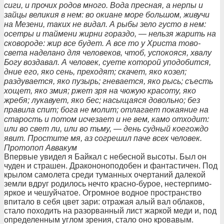
сиги, и прочих родов много. Вода пресная, а нерпы и
зайцы великия в нем: во окиане море большом, живучи
на Мезени, таких не видал. А рыбы зело густо в нем:
осетры и таймени жирни гораздо, — нельзя жарить на
сковороде: жир все будет. А все то у Христа тово-
света наделано для человеков, чтоб, успокояся, хвалу
Богу воздавал. А человек, суете которой уподобится,
дние его, яко сень, преходят; скачет, яко козел;
раздувается, яко пузырь; гневается, яко рысь; съесть
хощет, яко змия; ржет зря на чюжую красоту, яко
жребя; лукавует, яко бес; насыщаяся довольно; без
правила спит; бога не молит; отлагает покаяние на
старость и потом исчезает и не вем, камо отходит:
или во свет ли, или во тьму, — день судный коегождо
явит. Простите мя, аз согрешил паче всех человек.
Протопоп Аввакум
Впервые увидел я Байкал с небесной высоты. Был он
чуден и страшен. Дракононоподобен и фантастичен. Под
крылом самолета среди туманных очертаний далекой
земли вдруг родилось нечто красно-бурое, нестерпимо-
яркое и чешуйчатое. Огромное водное пространство
впитало в себя цвет зари: отражая алый вал облаков,
стало походить на разорванный лист жаркой меди и, под
определенным углом зрения, стало оно кровавым.