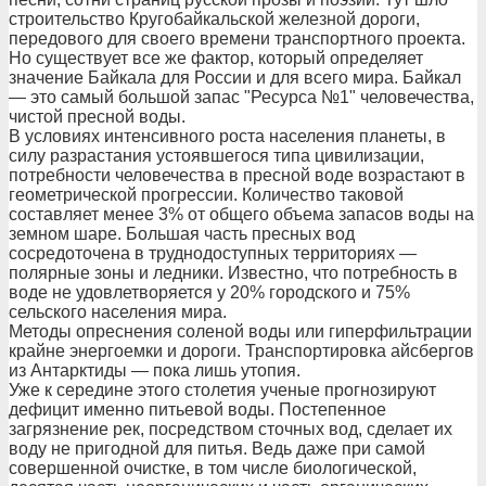
строительство Кругобайкальской железной дороги,
передового для своего времени транспортного проекта.
Но существует все же фактор, который определяет
значение Байкала для России и для всего мира. Байкал
— это самый большой запас "Ресурса №1" человечества,
чистой пресной воды.
В условиях интенсивного роста населения планеты, в
силу разрастания устоявшегося типа цивилизации,
потребности человечества в пресной воде возрастают в
геометрической прогрессии. Количество таковой
составляет менее 3% от общего объема запасов воды на
земном шаре. Большая часть пресных вод
сосредоточена в труднодоступных территориях —
полярные зоны и ледники. Известно, что потребность в
воде не удовлетворяется у 20% городского и 75%
сельского населения мира.
Методы опреснения соленой воды или гиперфильтрации
крайне энергоемки и дороги. Транспортировка айсбергов
из Антарктиды — пока лишь утопия.
Уже к середине этого столетия ученые прогнозируют
дефицит именно питьевой воды. Постепенное
загрязнение рек, посредством сточных вод, сделает их
воду не пригодной для питья. Ведь даже при самой
совершенной очистке, в том числе биологической,