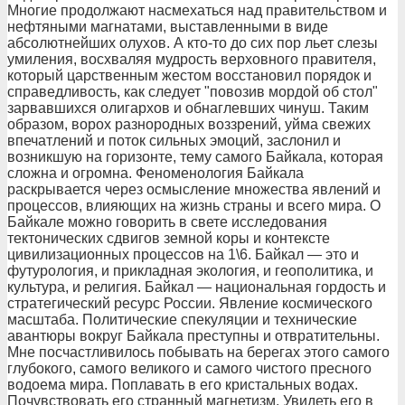
Многие продолжают насмехаться над правительством и
нефтяными магнатами, выставленными в виде
абсолютнейших олухов. А кто-то до сих пор льет слезы
умиления, восхваляя мудрость верховного правителя,
который царственным жестом восстановил порядок и
справедливость, как следует "повозив мордой об стол"
зарвавшихся олигархов и обнаглевших чинуш. Таким
образом, ворох разнородных воззрений, уйма свежих
впечатлений и поток сильных эмоций, заслонил и
возникшую на горизонте, тему самого Байкала, которая
сложна и огромна. Феноменология Байкала
раскрывается через осмысление множества явлений и
процессов, влияющих на жизнь страны и всего мира. О
Байкале можно говорить в свете исследования
тектонических сдвигов земной коры и контексте
цивилизационных процессов на 1\6. Байкал — это и
футурология, и прикладная экология, и геополитика, и
культура, и религия. Байкал — национальная гордость и
стратегический ресурс России. Явление космического
масштаба. Политические спекуляции и технические
авантюры вокруг Байкала преступны и отвратительны.
Мне посчастливилось побывать на берегах этого самого
глубокого, самого великого и самого чистого пресного
водоема мира. Поплавать в его кристальных водах.
Почувствовать его странный магнетизм. Увидеть его в