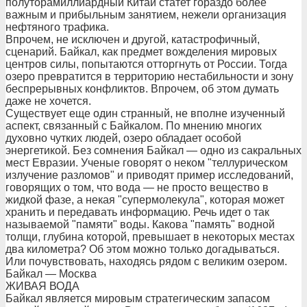
полуторамиллиардный Китай статет гораздо более
важным и прибыльным занятием, нежели организация
нефтяного трафика.
Впрочем, не исключен и другой, катастрофичный,
сценарий. Байкал, как предмет вожделения мировых
центров силы, попытаются отторгнуть от России. Тогда
озеро превратится в территорию нестабильности и зону
беспрерывных конфликтов. Впрочем, об этом думать
даже не хочется.
Существует еще один странный, не вполне изученный
аспект, связанный с Байкалом. По мнению многих
духовно чутких людей, озеро обладает особой
энергетикой. Без сомнения Байкал — одно из сакральных
мест Евразии. Ученые говорят о неком "теллурическом
излучение разломов" и приводят пример исследований,
говорящих о том, что вода — не просто вещество в
жидкой фазе, а некая "супермолекула", которая может
хранить и передавать информацию. Речь идет о так
называемой "памяти" воды. Какова "память" водной
толщи, глубина которой, превышает в некоторых местах
два километра? Об этом можно только догадываться.
Или почувствовать, находясь рядом с великим озером.
Байкал — Москва
ЖИВАЯ ВОДА
Байкал является мировым стратегическим запасом