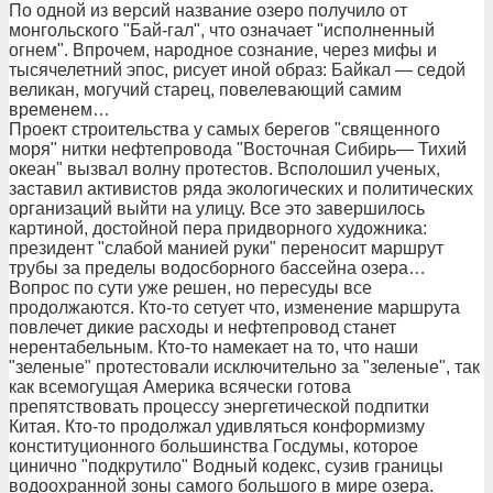
По одной из версий название озеро получило от
монгольского "Бай-гал", что означает "исполненный
огнем". Впрочем, народное сознание, через мифы и
тысячелетний эпос, рисует иной образ: Байкал — седой
великан, могучий старец, повелевающий самим
временем…
Проект строительства у самых берегов "священного
моря" нитки нефтепровода "Восточная Сибирь— Тихий
океан" вызвал волну протестов. Всполошил ученых,
заставил активистов ряда экологических и политических
организаций выйти на улицу. Все это завершилось
картиной, достойной пера придворного художника:
президент "слабой манией руки" переносит маршрут
трубы за пределы водосборного бассейна озера…
Вопрос по сути уже решен, но пересуды все
продолжаются. Кто-то сетует что, изменение маршрута
повлечет дикие расходы и нефтепровод станет
нерентабельным. Кто-то намекает на то, что наши
"зеленые" протестовали исключительно за "зеленые", так
как всемогущая Америка всячески готова
препятствовать процессу энергетической подпитки
Китая. Кто-то продолжал удивляться конформизму
конституционного большинства Госдумы, которое
цинично "подкрутило" Водный кодекс, сузив границы
водоохранной зоны самого большого в мире озера.