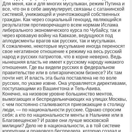
Для меня, как и для многих мусульман, режим Путина и
все, что он в себе аккумулирует, связаны с сатанинской
системой, унижающей и уничтожающей собственных
граждан. Как через социальный геноцид, являющийся
результатом противоречащего всем нормам Ислама
либерального экономического курса по Чубайсу, так и
через кровавую войну на Кавказе, ведущуюся под
аплодисменты врагов как русских, так и мусульман.
К сожалению, некоторые мусульмане иногда переносят
свое негативное отношение к режиму на весь русский
народ и русских патриотов, что в корне неверно. Ведь
нынешняя власть не имеет к русскому народу никакого
отношения. Где вы видели русских в федеральном
правительстве или в олигархическом бизнесе? Их там
почти нет. И власть эта была поставлена не по воле
русских, по указке извне. Она управляется директивами,
поступающими из Вашингтона и Тель-Авива.
Конечно, на низовом уровне большинство ментов,
вымогающих и беспредельничающих на улицах Москвы,
с чем постоянно сталкиваются приезжающие в столицу
люди, — по национальности русские. Однако спросим
себя: а кто по национальности менты в Нальчике или в
Благовещенске? И разве они лучше московской
милиции? Дело не в национальности, а в той системе
коррупции и правового беспредела, которую создал и