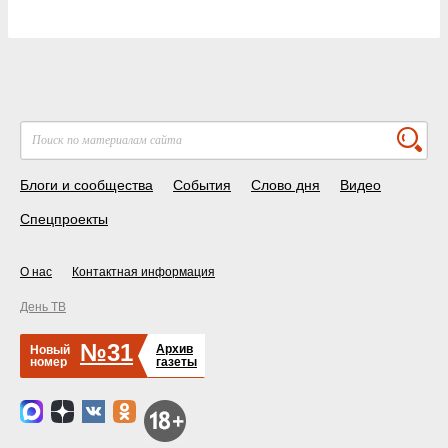
Блоги и сообщества
События
Слово дня
Видео
Спецпроекты
О нас
Контактная информация
День ТВ
№31
Архив
Новый
номер
газеты