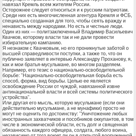
навязал Кремль всем жителям России.
Осторожнее следует относиться и к русским патриотам.
Среди них есть многочисленная агентура Кремля и ФСБ,
специально созданная для того, чтобы сеять вражду и
ненависть между народами. Но есть и честные люди.
Один из них — политзаключенный Владимир Васильевич
Квачков, которому власти так и не дали провести
избирательную кампанию.
Я незнаком с Квачковым, но его проникнутые заботой о
высшей справедливости поступки, а также то, что он
публично заявляет в интервью Александру Проханову, я,
как и мои братья-мусульмане, во многом разделяем.
Например, его тезис о национально-освободительной
борьбе: "Национально-освободительная борьба есть
способ, форма, вид борьбы. Целью ее является
освобождение России от чуждой, навязанной извне
антинациональной власти и всей системы политического
устройства".
Или другая его мысль, которую мусульмане (если они
действительно мусульмане, а не мунафики) просто не
могут не оценить по достоинству: "Уничтожение любых
иностранных захватчиков и пособников оккупантов, в том
числе в экономической области, есть долг и священная
обязанность каждого офицера, солдата, любого воина,
независимо от того воюет ли он в открытой вооруженной