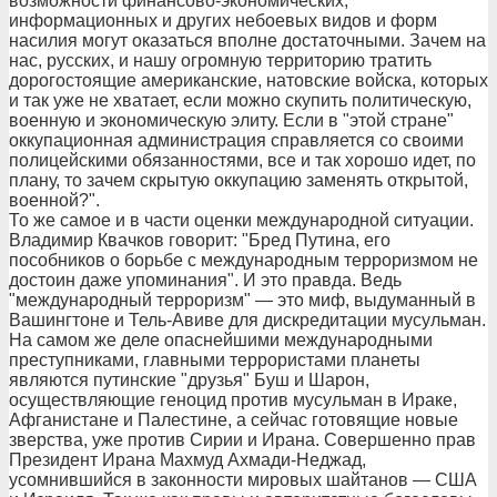
возможности финансово-экономических,
информационных и других небоевых видов и форм
насилия могут оказаться вполне достаточными. Зачем на
нас, русских, и нашу огромную территорию тратить
дорогостоящие американские, натовские войска, которых
и так уже не хватает, если можно скупить политическую,
военную и экономическую элиту. Если в "этой стране"
оккупационная администрация справляется со своими
полицейскими обязанностями, все и так хорошо идет, по
плану, то зачем скрытую оккупацию заменять открытой,
военной?".
То же самое и в части оценки международной ситуации.
Владимир Квачков говорит: "Бред Путина, его
пособников о борьбе с международным терроризмом не
достоин даже упоминания". И это правда. Ведь
"международный терроризм" — это миф, выдуманный в
Вашингтоне и Тель-Авиве для дискредитации мусульман.
На самом же деле опаснейшими международными
преступниками, главными террористами планеты
являются путинские "друзья" Буш и Шарон,
осуществляющие геноцид против мусульман в Ираке,
Афганистане и Палестине, а сейчас готовящие новые
зверства, уже против Сирии и Ирана. Совершенно прав
Президент Ирана Махмуд Ахмади-Неджад,
усомнившийся в законности мировых шайтанов — США