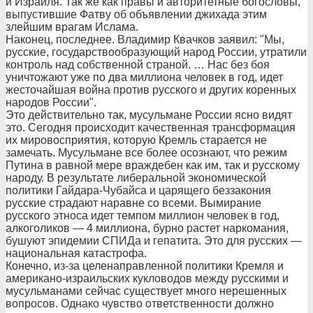
и Израиля. Так же как правы и авторитетные богословы,
выпустившие Фатву об объявлении джихада этим
злейшим врагам Ислама.
Наконец, последнее. Владимир Квачков заявил: "Мы,
русские, государствообразующий народ России, утратили
контроль над собственной страной. … Нас без боя
уничтожают уже по два миллиона человек в год, идет
жесточайшая война против русского и других коренных
народов России".
Это действительно так, мусульмане России ясно видят
это. Сегодня происходит качественная трансформация
их мировосприятия, которую Кремль старается не
замечать. Мусульмане все более осознают, что режим
Путина в равной мере враждебен как им, так и русскому
народу. В результате либеральной экономической
политики Гайдара-Чубайса и царящего беззакония
русские страдают наравне со всеми. Вымирание
русского этноса идет темпом миллион человек в год,
алкоголиков — 4 миллиона, бурно растет наркомания,
бушуют эпидемии СПИДа и гепатита. Это для русских —
национальная катастрофа.
Конечно, из-за целенаправленной политики Кремля и
американо-израильских кукловодов между русскими и
мусульманами сейчас существует много нерешенных
вопросов. Однако чувство ответственности должно