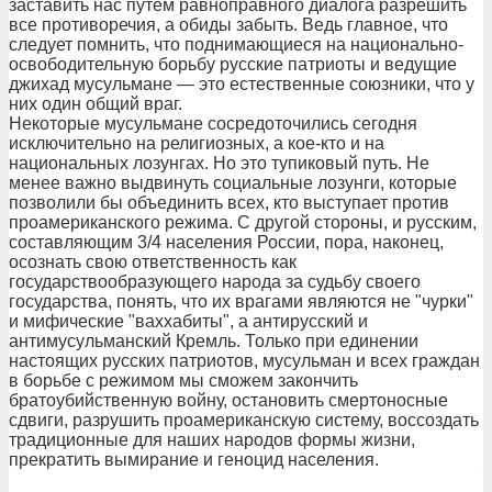
заставить нас путем равноправного диалога разрешить
все противоречия, а обиды забыть. Ведь главное, что
следует помнить, что поднимающиеся на национально-
освободительную борьбу русские патриоты и ведущие
джихад мусульмане — это естественные союзники, что у
них один общий враг.
Некоторые мусульмане сосредоточились сегодня
исключительно на религиозных, а кое-кто и на
национальных лозунгах. Но это тупиковый путь. Не
менее важно выдвинуть социальные лозунги, которые
позволили бы объединить всех, кто выступает против
проамериканского режима. С другой стороны, и русским,
составляющим 3/4 населения России, пора, наконец,
осознать свою ответственность как
государствообразующего народа за судьбу своего
государства, понять, что их врагами являются не "чурки"
и мифические "ваххабиты", а антирусский и
антимусульманский Кремль. Только при единении
настоящих русских патриотов, мусульман и всех граждан
в борьбе с режимом мы сможем закончить
братоубийственную войну, остановить смертоносные
сдвиги, разрушить проамериканскую систему, воссоздать
традиционные для наших народов формы жизни,
прекратить вымирание и геноцид населения.