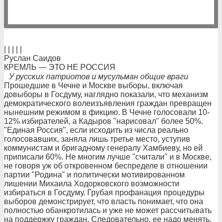
| | | | |
Руслан Саидов
КРЕМЛЬ — ЭТО НЕ РОССИЯ
У русских патриотов и мусульман общие враги
Прошедшие в Чечне и Москве выборы, включая
довыборы в Госдуму, наглядно показали, что механизм
демократического волеизъявления граждан превращен
нынешним режимом в фикцию. В Чечне голосовали 10-
12% избирателей, а Кадыров "нарисовал" более 50%.
"Единая Россия", если исходить из числа реально
голосовавших, заняла лишь третье место, уступив
коммунистам и бригадному генералу Хамбиеву, но ей
приписали 60%. Не многим лучше "считали" и в Москве,
не говоря уж об откровенном беспределе в отношении
партии "Родина" и политически мотивированном
лишении Михаила Ходорковского возможности
избираться в Госдуму. Грубая профанация процедуры
выборов демонстрирует, что власть понимает, что она
полностью обанкротилась и уже не может рассчитывать
на поддержку граждан. Следовательно, ее надо менять.