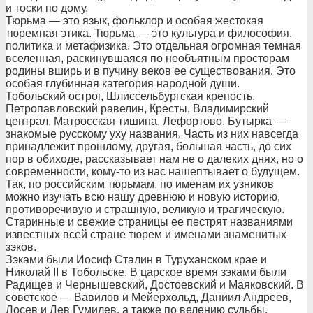
и тоски по дому.
Тюрьма — это язык, фольклор и особая жестокая
тюремная этика. Тюрьма — это культура и философия,
политика и метафизика. Это отдельная огромная темная
вселенная, раскинувшаяся по необъятным просторам
родины вширь и в пучину веков ее существования. Это
особая глубинная категория народной души.
Тобольский острог, Шлиссельбургская крепость,
Петропавловский равелин, Кресты, Владимирский
централ, Матросская тишина, Лефортово, Бутырка —
знакомые русскому уху названия. Часть из них навсегда
принадлежит прошлому, другая, большая часть, до сих
пор в обиходе, рассказывает нам не о далеких днях, но о
современности, кому-то из нас нашептывает о будущем.
Так, по российским тюрьмам, по именам их узников
можно изучать всю нашу древнюю и новую историю,
противоречивую и страшную, великую и трагическую.
Старинные и свежие страницы ее пестрят названиями
известных всей стране тюрем и именами знаменитых
зэков.
Зэками были Иосиф Сталин в Туруханском крае и
Николай II в Тобольске. В царское время зэками были
Радищев и Чернышевский, Достоевский и Маяковский. В
советское — Вавилов и Мейерхольд, Даниил Андреев,
Лосев и Лев Гумилев, а также по велению судьбы,