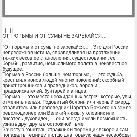
| | | | |
ОТ ТЮРЬМЫ И ОТ СУМЫ НЕ ЗАРЕКАЙСЯ…
"От тюрьмы и от сумы не зарекайся…". Это для России
непреложная истина, справедливая на протяжении
тяжких веков ее становления, существования, ее
борьбы, развития, немыслимого полета в неизвестное
будущее.
Тюрьма в России больше, чем тюрьма, — это судьба,
крест миллионов людей многих поколений; скорбный
приют грешников и праведников, воров и
правдоискателей, бунтарей и агнцев.
Тюрьма — это место неожиданных встреч, которые, увы,
отменить нельзя. Родовитый боярин или черный смерд,
отравитель или проповедник Царства Божьего на земле,
революционер или Великий князь, уголовник или
писатель-духовидец — они всегда имели возможность
узнать друг друга в острожной тьме.
Зачастую гонитель, стражник и тюремщик вскоре и сам
попадал в темницу, пил до дна горькую чашу несвободы