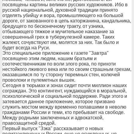
посвящены картины великих русских художников. Ибо в
русской национальной, духовной традиции принято
отделять убийцу и вора, промышляющего на большой
дороге, от закованного в цепь каторжанина, кандальника,
бредущего по бесконечному тракту, от узника,
отбывающего тяжкое и мучительное наказание за
совершенный грех в туберкулезной камере. Таких
жалеют, сочувствуют им, молятся за них. Так было и
будет всегда на Руси.
Это специальное приложение к газете "Завтра"
посвящено этим людям, нашим братьям и
соотечественникам по воли злого рока, по прихоти
нестойкого лживого века или по своим страшным грехам,
оказавшимся по ту сторону тюремных стен, колючей
проволоки и пулеметных вышек.
Сегодня в тюрьмах и зонах сидит почти миллион наших
сограждан. Это контингент, нуждающийся в моральной,
психологической и социальной поддержке. Ради этого и
затевается данное приложение, которое призвано
служить мостом между временно попавшими в неволю
гражданами России и теми, кто пребывает на свободе.
Между родными заключенных и адвокатской,
правозащитной средой.
Первый выпуск "Зэка" рассказывает о новых
политзаключенных России, еще не осужденных, но