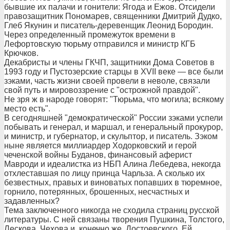
бывшие их палачи и гонители: Ягода и Ежов. Отсидели
правозащитник Пономарев, священники Дмитрий Дудко,
Глеб Якунин и писатель-деревенщик Леонид Бородин.
Через определенный промежуток времени в
Лефортовскую тюрьму отправился и министр КГБ
Крючков.
Декабристы и члены ГКЧП, защитники Дома Советов в
1993 году и Пустозерские старцы в XVII веке — все были
зэками, часть жизни своей провели в неволе, связали
свой путь и мировоззрение с "острожной правдой".
Не зря ж в народе говорят: "Тюрьма, что могила; всякому
место есть".
В сегодняшней "демократической" России зэками успели
побывать и генерал, и маршал, и генеральный прокурор,
и министр, и губернатор, и скульптор, и писатель. Зэком
ныне является миллиардер Ходорковский и герой
чеченской войны Буданов, финансовый аферист
Мавроди и идеалистка из НБП Алина Лебедева, некогда
отхлеставшая по лицу принца Чарльза. А сколько их
безвестных, правых и виноватых попавших в тюремное,
горнило, потерянных, брошенных, несчастных и
задавленных?
Тема заключенного никогда не сходила страниц русской
литературы. С ней связаны творения Пушкина, Толстого,
Лескова, Чехова и, конечно же, Достоевского. Ей