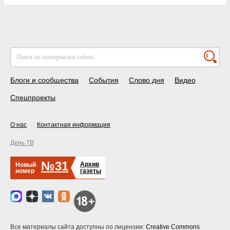
Блоги и сообщества
События
Слово дня
Видео
Спецпроекты
О нас
Контактная информация
День ТВ
№31
Архив
Новый
номер
газеты
Все материалы сайта доступны по лицензии:
Creative Commons