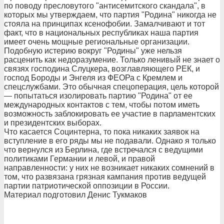
по поводу пресловутого "антисемитского скандала", в
которых мы утверждаем, что партия "Родина" никогда не
стояла на принципах ксенофобии. Замалчивают и тот
факт, что в национальных республиках наша партия
имеет очень мощные региональные организации.
Подобную истерию вокруг "Родины" уже нельзя
расценить как недоразумение. Только ленивый не знает о
связях господина Слуцкера, возглавляющего РЕК, и
господ Бороды и Энгеля из ФЕОРа с Кремлем и
спецслужбами. Это обычная спецоперация, цель которой
— попытаться изолировать партию "Родина" от ее
международных контактов с тем, чтобы потом иметь
возможность заблокировать ее участие в парламентских
и президентских выборах.
Что касается Социнтерна, то пока никаких заявок на
вступление в его ряды мы не подавали. Однако я только
что вернулся из Берлина, где встречался с ведущими
политиками Германии и левой, и правой
направленности: у них не возникает никаких сомнений в
том, что развязана грязная кампания против ведущей
партии патриотической оппозиции в России.
Материал подготовил Денис Тукмаков