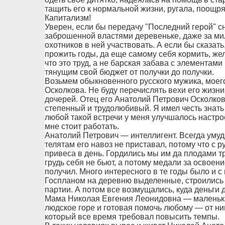
тащить его к нормальной жизни, ругала, поощря
Капитализм!
Уверен, если бы передачу "Последний герой" 
заброшенной властями деревеньке, даже за м
охотников в ней участвовать. А если бы сказать
прожить годы, да еще самому себя кормить, ж
что это труд, а не барская забава с элементам
тянущим свой бюджет от получки до получки.
Возьмем обыкновенного русского мужика, моег
Осколкова. Не буду перечислять вехи его жизни:
дочерей. Отец его Анатолий Петрович Осколко
степенный и трудолюбивый. Я имел честь знать 
любой такой встречи у меня улучшалось настрое
мне стоит работать.
Анатолий Петрович — интеллигент. Всегда умудр
телятам его навоз не приставал, потому что с р
привеса в день. Гордились мы им да плодами т
грудь себя не бьют, а потому медали за освое
получил. Много интересного в те годы было и с
Госпланом на деревню выделенные, строились 
партии. А потом все возмущались, куда деньги д
Мама Николая Евгения Леонидовна — маленька
людское горе и готовая помочь любому — от ни
который все время требовал повысить темпы.