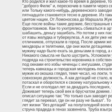
Кто родился и жил какое-то время в деревне, т
"доброго Филю" и, перескочив в памяти через с
или Тольку какого-нибудь, деревенского заводил
пятнадцати становится тесно в деревне. Из таки
цветом нации. От Ломоносова до Маршала Жук
Еще после войны такие дерзкие, бесстрашные 
фронтовиков. Как-то ухитрялись сбиваться в арт
шабашить, деньгу зашибать. Но потом у них па
от язвы желудка и туберкулеза. А их дети уже н
отличников, отпускали в город. После армии ж
мехдворы и телятники, где они жили дотациями.
мужику надо было ехать за деньгами в город, а 
Никакого смысла не было шустрить. Успокоили 
подряда на строительство коровника в собстве
под окнами его избы чеченцы с ингушами, студе
теперь кавказцы и городская молодежь поехали
мужик из окошка глядел, темя чесал, но локти, 
совхозную должность. А как дотаций не стало, 
потаскал и оборотился к своему натуральному 
Если и не оголодал лет за двадцать последних, 
Доживает теперь свой век в брусчатом домике. 
описал ситуацию так: "Но только сын заводит реч
глядит за перевал, где он ни разу не бывал". То
лет жизни "без дотаций" на полуголодной воле-
струна прадеда в генах зазвенела. Труба взыгр