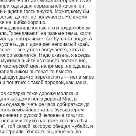
ольевич. Работает механизатором в ООО
лопригодны для нормальной жизни, он
й и ждет в гости внуков. Может, кому бы
стью, да нет, не получается. Не к чему
же не шибко хорошо.
ича, двужильностью его и трудолюбием
ало, "хрендякают" на разные темы, кости
иногда прозрачные, как бутылка водки. А
успеть, да и дома дел непочатый край.
вное — все у него получается, хоть на
топор возьмется. Надо сказать, я всегда
 мужиков выйти из любого положения,
в мастерской мне, например, не сделать.
апильником выточат, то вместо
 доедут, да что перечислять — нет в мире
а и понятно: с такой породой, как наша,
нов солярка тоже дороже молока, а
ии к каждому полю дорога! Мне, в
сь однажды четыре часа добираться до
 пять комбайнов гнать с бульдозером
виноват и русский человек в том, что
, большинству из нас тоже хотелось бы
ге", той самой, которую обещал Чубайс, и
ги строили. Убежать бы, конечно, до