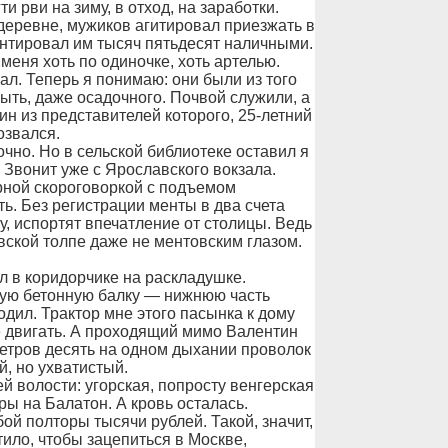
ти рви на зиму, в отход, на заработки.
 деревне, мужиков агитировал приезжать в
рантировал им тысяч пятьдесят наличными.
еня хоть по одиночке, хоть артелью.
ал. Теперь я понимаю: они были из того
ыть, даже осадочного. Почвой служили, а
н из представителей которого, 25-летний
озвался.
чно. Но в сельской библиотеке оставил я
 Звонит уже с Ярославского вокзала.
рной скороговоркой с подъемом
ь. Без регистрации менты в два счета
ку, испортят впечатление от столицы. Ведь
ской толпе даже не ментовским глазом.
л в коридорчике на раскладушке.
кую бетонную балку — нижнюю часть
одил. Трактор мне этого пасынка к дому
ше двигать. А проходящий мимо Валентин
 метров десять на одном дыхании проволок
й, но ухватистый.
й волости: угорская, попросту венгерская
ры на Балатон. А кровь осталась.
ой полторы тысячи рублей. Такой, значит,
тило, чтобы зацепиться в Москве,