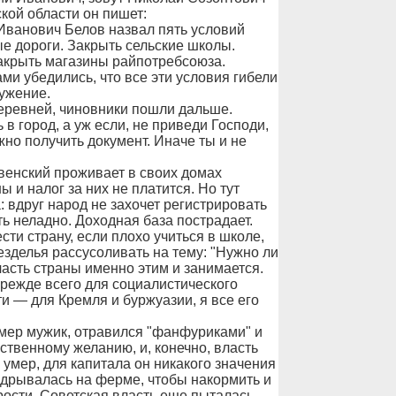
кой области он пишет:
Иванович Белов назвал пять условий
ые дороги. Закрыть сельские школы.
Закрыть магазины райпотребсоюза.
ми убедились, что все эти условия гибели
ужение.
еревней, чиновники пошли дальше.
в город, а уж если, не приведи Господи,
жно получить документ. Иначе ты и не
евенский проживает в своих домах
 и налог за них не платится. Но тут
вдруг народ не захочет регистрировать
ть неладно. Доходная база пострадает.
сти страну, если плохо учиться в школе,
зделья рассусоливать на тему: "Нужно ли
асть страны именно этим и занимается.
прежде всего для социалистического
ти — для Кремля и буржуазии, я все его
 умер мужик, отравился "фанфуриками" и
бственному желанию, и, конечно, власть
и умер, для капитала он никакого значения
надрывалась на ферме, чтобы накормить и
рости. Советская власть еще пыталась