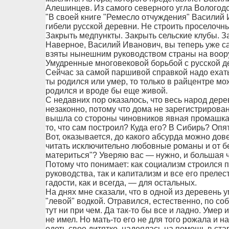
Алешинцев. Из самого северного угла Вологодс
"В своей книге "Ремесло отчуждения" Василий 
гибели русской деревни. Не строить проселочн
Закрыть медпункты. Закрыть сельские клубы. 
Наверное, Василий Иванович, вы теперь уже са
взяты нынешним руководством страны на воор
Умудренные многовековой борьбой с русской д
Сейчас за самой паршивой справкой надо ехать 
ты родился или умер, то только в райцентре мо
родился и вроде бы еще живой.
С недавних пор оказалось, что весь народ дер
незаконно, потому что дома не зарегистрированы
вышла со стороны чиновников явная промашка: 
то, что сам построил? Куда его? В Сибирь? Опя
Вот, оказывается, до какого абсурда можно дове
читать исключительно любовные романы и от бе
материться"? Уверяю вас — нужно, и большая ч
Потому что понимает: как социализм строился 
руководства, так и капитализм и все его прелес
гадости, как и всегда, — для остальных.
На днях мне сказали, что в одной из деревень
"левой" водкой. Отравился, естественно, по со
тут ни при чем. Да так-то бы все и ладно. Умер 
не имел. Но мать-то его не для того рожала и 
одеть свое дитятко, надеялась на помощь в ста