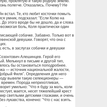
илую, проклятую и такую родную землю.
знь полегче. Отказались. Почему? Не
н встал. Те, кто любит косточки помыть
лся умник, подсказал: "Если Колю на
. До этого вроде бы не дошло, да и слова
евозмогая боль, Коля практически один
писающей собачке. Забавно. Только вот в
венской девушки. Говорят, что она с
щих.
есть, в заслугах собачки и девушки
онтович Алешинцев. Герой его
й. Мелькнул в письме и другой тип,
телось бы остановиться поподробнее.
ичка — источник национальной жалости,
"Добрый Филя". Определения для него
роду вывели такую селекционеры —
х времен. Порода неприхотливая,
ворит умильно: "Что я буду за мать, коли
пестует, мается, несет тяжелейший крест
мир светлыми детскими глазками, и очень
ез лукавства, конечно: "Что с нас взять.