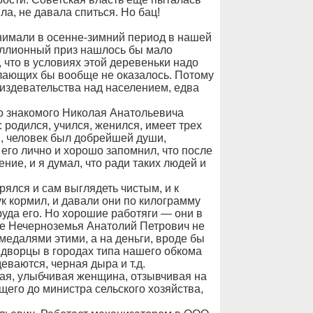
ла, не давала спиться. Но бац!
снимали в осенне-зимний период в нашей
иллионный приз нашлось бы мало
, что в условиях этой деревеньки надо
елающих бы вообще не оказалось. Потому
и издевательства над населением, едва
о знакомого Николая Анатольевича
 родился, учился, женился, имеет трех
в, человек был добрейшей души,
его лично и хорошо запомнил, что после
ние, и я думал, что ради таких людей и
ялся и сам выглядеть чистым, и к
ук кормил, и давали они по килограмму
руда его. Но хорошие работяги — они в
ние Нечерноземья Анатолий Петрович не
 медалями этими, а на деньги, вроде бы
дворцы в городах типа нашего обкома
еваются, черная дыра и т.д.
я, улыбчивая женщина, отзывчивая на
щего до министра сельского хозяйства,