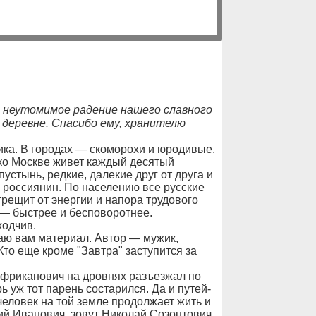
я неутомимое радение нашего славного
 деревне. Спасибо ему, хранителю
а. В городах — скоморохи и юродивые.
ко Москве живет каждый десятый
стынь, редкие, далекие друг от друга и
й россиянин. По населению все русские
рещит от энергии и напора трудового
 — быстрее и бесповоротнее.
ходчив.
аю вам материал. Автор — мужик,
Кто еще кроме "Завтра" заступится за
Африканович на дровнях разъезжал по
 уж тот парень состарился. Да и путей-
 человек на той земле продолжает жить и
ий Иванович, зовут Николай Созонтович