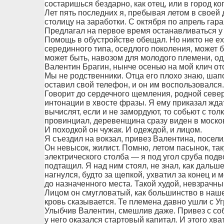
состаришься бездарно, как отец, или в город ког
Лет пять последних я, пребывая летом в своей
столицу на заработки. С октября по апрель га
Предлагал на первое время останавливаться у м
Помощь в обустройстве обещал. Но никто не ех
серединного типа, оседлого поколения, может б
может быть, навозом для молодого племени, оди
Валентин Брагин, нынче осенью на мой клич от
Мы не родственники. Отца его плохо знаю, шапо
оставил свой телефон, и он им воспользовался.
Говорит до сердечного щемления, родной севе
интонации в хвосте фразы. Я ему приказал ждат
вычислят, если и не замордуют, то собьют с тол
провинциал, деревенщина сразу виден в москов
И походкой он чужак. И одеждой, и лицом.
Я съездил на вокзал, привез Валентина, посели
Он невысок, жилист. Помню, летом пасынок, та
электрического столба — я под угол сруба подв
подтащил. Я над ним стоял, не знал, как даль
нагнулся, будто за щепкой, ухватил за конец и
до назначенного места. Такой худой, невзрачны
Лицом он смугловатый, как большинство в наше
кровь сказывается. Те племена давно ушли с Уг
Улыбчив Валентин, смешлив даже. Привез с соб
у него оказался стартовый капитал. И этого хва