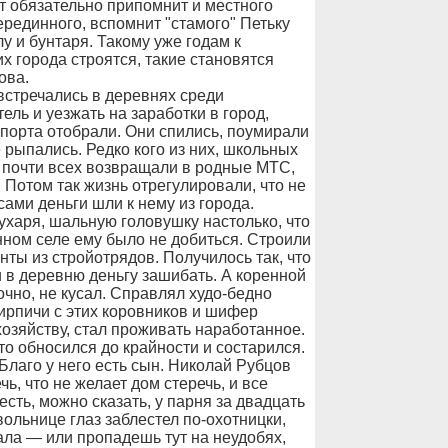
от обязательно припомнит и местного
ерединного, вспомнит "стамого" Петьку
у и бунтаря. Такому уже годам к
х города строятся, такие становятся
ова.
встречались в деревнях среди
ель и уезжать на заработки в город,
спорта отобрали. Они спились, поумирали
е рыпались. Редко кого из них, школьных
е почти всех возвращали в родные МТС,
 Потом так жизнь отрегулировали, что не
сами деньги шли к нему из города.
ухаря, шальную головушку настолько, что
нном селе ему было не добиться. Строили
нты из стройотрядов. Получилось так, что
 в деревню деньгу зашибать. А коренной
точно, не кусал. Справлял худо-бедно
кирпичи с этих коровников и шифер
хозяйству, стал проживать наработанное.
то обносился до крайности и состарился.
Благо у него есть сын. Николай Рубцов
ь, что не желает дом стеречь, и все
 есть, можно сказать, у парня за двадцать
вольнице глаз заблестел по-охотницки,
ала — или пропадешь тут на неудобях,