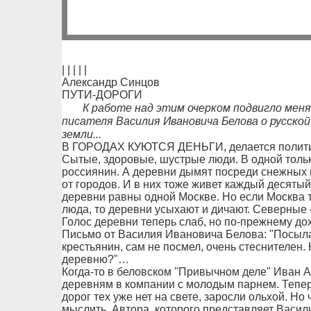
| | | | |
Александр Синцов
ПУТИ-ДОРОГИ
К работе над этим очерком подвигло мен
писателя Василия Ивановича Белова о русской
земли...
В ГОРОДАХ КУЮТСЯ ДЕНЬГИ, делается политик
Сытые, здоровые, шустрые люди. В одной толь
россиянин. А деревни дымят посреди снежных пу
от городов. И в них тоже живет каждый десяты
деревни равны одной Москве. Но если Москва т
люда, то деревни усыхают и дичают. Северные
Голос деревни теперь слаб, но по-прежнему до
Письмо от Василия Ивановича Белова: "Посыл
крестьянин, сам не посмел, очень стеснителен. 
деревню?"…
Когда-то в беловском "Привычном деле" Иван 
деревням в компании с молодым парнем. Теперь
дорог тех уже нет на свете, заросли ольхой. Но
мыслить. Автора, которого представляет Васил