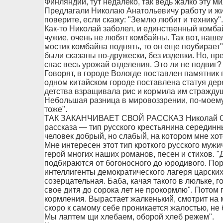
Финляндии, тут недалеко, так ведь жалко эту м
Предлагали Николаю Анатольевичу работу и жи
поверите, если скажу: "Землю любит и технику".
Как-то Николай заболел, и единственный комбай
чужие, очень не любят комбайны. Так вот, наше
мостик комбайна поднять, то он еще поубирает"
были сказаны по-дружески, без издевки. Но, пр
спас весь урожай отделения. Это ли не подвиг?
Говорят, в городе Вологде поставлен памятник 
одном китайском городе поставлена статуя дере
детства взращивала рис и кормила им стражду
Небольшая разница в мировоззрении, по-моему, 
тоже".
ТАК ЗАКАНЧИВАЕТ СВОЙ РАССКАЗ Николай Соз
рассказа — тип русского крестьянина серединны
человек добрый, но слабый, на котором мне хо
Мне интересен этот тип кроткого русского муж
герой многих наших романов, песен и стихов. 
подбираются от богоносного до юродивого. По
интеллигенты демократического лагеря царски
созерцательная. Баба, качая такого в люльке, го
свое дитя до сорока лет не прокормлю". Потом 
кормления. Вырастает жалкенький, смотрит на 
скоро к самому себе проникается жалостью, не б
Мы лаптем щи хлебаем, оборой хлеб режем".