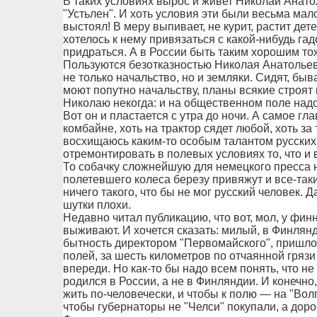
В таких условиях вырос и живет Николай Анат
"Устьлен". И хоть условия эти были весьма ма
выстоял! В меру выпивает, не курит, растит дете
хотелось к нему привязаться с какой-нибудь гадо
придраться. А в России быть таким хорошим то
Пользуются безотказностью Николая Анатольев
не только начальство, но и земляки. Сидят, быв
моют попутно начальству, планы всякие строят 
Николаю некогда: и на общественном поле надо 
Вот он и пластается с утра до ночи. А самое гла
комбайне, хоть на трактор сядет любой, хоть за 
восхищаюсь каким-то особым талантом русских
отремонтировать в полевых условиях то, что и 
То собачку сложнейшую для немецкого пресса н
полетевшего колеса березу привяжут и все-таки
ничего такого, что бы не мог русский человек. Д
шутки плохи.
Недавно читал публикацию, что вот, мол, у фин
выживают. И хочется сказать: милый, в Финлянд
бытность директором "Первомайского", пришло
полей, за шесть километров по отчаянной грязи
впереди. Но как-то бы надо всем понять, что не 
родился в России, а не в Финляндии. И конечно
жить по-человечески, и чтобы к полю — на "Вол
чтобы губернаторы не "Челси" покупали, а доро