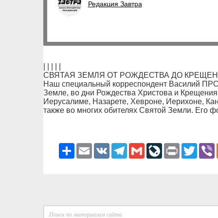
Редакция Завтра
| | | | |
СВЯТАЯ ЗЕМЛЯ ОТ РОЖДЕСТВА ДО КРЕЩЕ
Наш специальный корреспондент Василий ПРО
Земле, во дни Рождества Христова и Крещения 
Иерусалиме, Назарете, Хевроне, Иерихоне, Кан
также во многих обителях Святой Земли. Его ф
Ресурс
Email
VK
Telegram
Gmail
LiveJournal
Print
Twitter
V