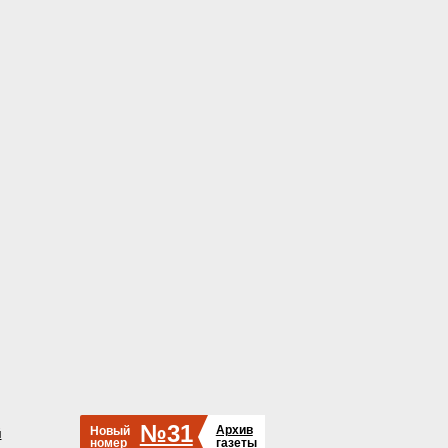
№31
Архив
Новый
й
номер
газеты