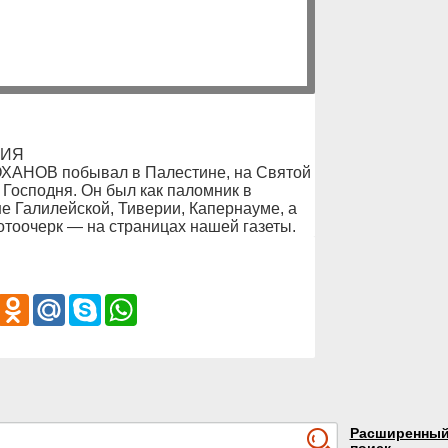
НИЯ
ХАНОВ побывал в Палестине, на Святой
Господня. Он был как паломник в
е Галилейской, Тиверии, Капернауме, а
отоочерк — на страницах нашей газеты.
iber
Odnoklassniki
Mail.Ru
Skype
WhatsApp
Расширенны